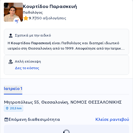
Κουρτίδου Παρασκευή
Παθολόγος
|
9.7
150 αξιολογήσεις
Σχετικά με την ειδικό
Η
Κουρτίδου Παρασκευή
είναι Παθολόγος και διατηρεί ιδιωτικό
ιατρείο στη Θεσσαλονίκη από το 1999. Αποφοίτησε από την Ιατρική
Σχολή του Αριστοτελείου Πανεπιστημίου Θεσσαλονίκης και
ειδικεύτηκε στην Παθολογία στο Γενικό Νοσοκομείο Θεσσαλονίκης
Απλή επίσκεψη
“Ιπποκράτειο”. Επιπλέον, εξειδικεύτηκε στον Σακχαρώδη Διαβήτη
Δες το κόστος
στο ίδιο νοσοκομείο. Τέλος, είναι μέλος του Ιατρικού Συλλόγου
Θεσσαλονίκης και έχει παρακολουθήσει πλήθος ελληνικών
συνεδρίων για την παθολογία, τον σακχαρώδη διαβήτη και την
αρτηριακή πίεση.
Ιατρείο 1
Μητροπόλεως 55, Θεσσαλονίκη, ΝΟΜΟΣ ΘΕΣΣΑΛΟΝΙΚΗΣ
20,5 km
Επόμενη διαθεσιμότητα
Κλείσε ραντεβού