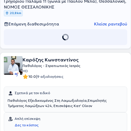
Γρηγορίου Παλαμά 11 (γωνία με Παύλου Μελά), Θεσσαλονίκη,
ΝΟΜΟΣ ΘΕΣΣΑΛΟΝΙΚΗΣ
20,8 km
Επόμενη διαθεσιμότητα
Κλείσε ραντεβού
Καρόζης Κωνσταντίνος
Παθολόγος - Στρατιωτικός Ιατρός
MD
|
10.0
9 αξιολογήσεις
Σχετικά με τον ειδικό
Παθολόγος Εξειδικευμένος Στη Λοιμωξιολογία,Επιμελητής
Τμήματος Λοιμώξεων 424, Επισκέψεις Κατ' Οίκον
Απλή επίσκεψη
Δες το κόστος