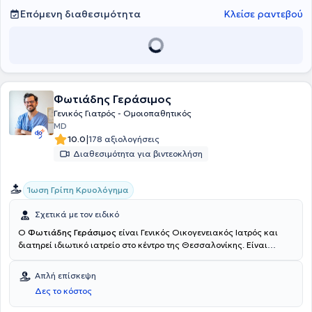
Επόμενη διαθεσιμότητα
Κλείσε ραντεβού
Φωτιάδης Γεράσιμος
Γενικός Γιατρός - Ομοιοπαθητικός
MD
|
10.0
178 αξιολογήσεις
Διαθεσιμότητα για βιντεοκλήση
Ίωση Γρίπη Κρυολόγημα
Σχετικά με τον ειδικό
Ο
Φωτιάδης Γεράσιμος
είναι Γενικός Οικογενειακός Ιατρός και
διατηρεί ιδιωτικό ιατρείο στο κέντρο της Θεσσαλονίκης. Είναι
πτυχιούχος της Ιατρικής Σχολής του Δημοκριτείου Πανεπιστημίου
Θράκης και ολοκλήρωσε την ειδικότητα της Γενικής Οικογενειακής
Απλή επίσκεψη
Ιατρικής στο Γενικό Νοσοκομείο Θεσσαλονίκης "Παπαγεωργίου"
Δες το κόστος
και στο Γενικό Νοσοκομείο Θεσσαλονίκης "Παπανικολάου". Έχει
ολοκληρώσει περισσότερες από 400 εφημερίες σε Τμήματα