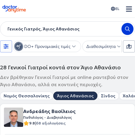
doctoranytime
EL
Γενικός Γιατρός, Άγιος Αθανάσιος
DO+ Προνομιακές τιμές
Διαθεσιμότητα
Υ
28
Γενικοί Γιατροί κοντά στον Άγιο Αθανάσιο
Δεν βρέθηκαν Γενικοί Γιατροί με online ραντεβού στον
Άγιο Αθανάσιο, αλλά σε κοντινές περιοχές.
Νομός Θεσσαλονίκης
Άγιος Αθανάσιος
Σίνδος
Χαλά
Ανδρεάδης Βασίλειος
Παθολόγος - Διαβητολόγος
|
9.8
68 αξιολογήσεις