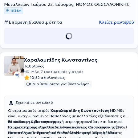
Μεταλλείων Ταύρου 22, Εύοσμος, ΝΟΜΟΣ ΘΕΣΣΑΛΟΝΙΚΗΣ
εργαζόμενος σε ιδιωτική κλινική της πόλης. Στο ιδιωτικό του ιατρείο
παρέχει υπηρεσίες πρωτοβάθμιας φροντίδας υγείας και στον ίδιο
16,3 km
χώρο συστεγάζεται και λειτουργεί και αιματολογικό ιατρείο.
Επόμενη διαθεσιμότητα
Κλείσε ραντεβού
Χαραλαμπίδης Κωνσταντίνος
Παθολόγος
MD, MSc, Στρατιωτικός γιατρός
|
10
52 αξιολογήσεις
Διαθεσιμότητα για βιντεοκλήση
Σχετικά με τον ειδικό
Ο στρατιωτικός ιατρός
Χαραλαμπίδης Κωνσταντίνος
MD,MSc
είναι αναγνωρισμένος
Παθολόγος
με πολλαπλές εξειδικεύσεις και
πλούσια εμπειρία στην παροχή ιατρικής φροντίδας και διατηρεί
Εκπαίδευση & Πιστοποιήσεις
ιδιωτικό ιατρείο στην Θεσσαλονίκη.Έχοντας αποφοιτήσει από το
Πτυχίο Ιατρικής:
Αριστοτέλειο Πανεπιστήμιο Θεσσαλονίκης (2012)
Αριστοτέλειο Πανεπιστήμιο Θεσσαλονίκης το 2012, εισήλθε στις
Μεταπτυχιακό:
Ερευνητική Μεθοδολογία στην Ιατρική και τις