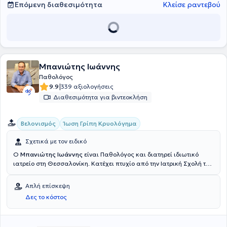
Επόμενη διαθεσιμότητα
Κλείσε ραντεβού
Μπανιώτης Ιωάννης
Παθολόγος
|
9.9
339 αξιολογήσεις
Διαθεσιμότητα για βιντεοκλήση
Βελονισμός
Ίωση Γρίπη Κρυολόγημα
Σχετικά με τον ειδικό
Ο
Μπανιώτης Ιωάννης
είναι Παθολόγος και διατηρεί ιδιωτικό
ιατρείο στη Θεσσαλονίκη. Κατέχει πτυχίο από την Ιατρική Σχολή του
Βουκουρεστίου και ολοκλήρωσε την ειδικότητά του στην Ειδική
Παθολογία στο Γενικό Νοσοκομείο Γιαννιτσών και στο Γενικό
Απλή επίσκεψη
Νοσοκομείο Θεσσαλονίκης "Ο Άγιος Δημήτριος". Επιπλέον, έπειτα
Δες το κόστος
από διετή εκπαίδευση, απέκτησε πιστοποίηση στον Ιατρικό
βελονισμό, ενώ έχει μετεκπαιδευτεί στο Hospital of Acupuncture and
Moxibustion του Πεκίνου και στο China Academy of Chinese Medical