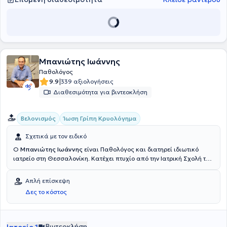
Μπανιώτης Ιωάννης
Παθολόγος
|
9.9
339 αξιολογήσεις
Διαθεσιμότητα για βιντεοκλήση
Βελονισμός
Ίωση Γρίπη Κρυολόγημα
Σχετικά με τον ειδικό
Ο
Μπανιώτης Ιωάννης
είναι Παθολόγος και διατηρεί ιδιωτικό
ιατρείο στη Θεσσαλονίκη. Κατέχει πτυχίο από την Ιατρική Σχολή του
Βουκουρεστίου και ολοκλήρωσε την ειδικότητά του στην Ειδική
Παθολογία στο Γενικό Νοσοκομείο Γιαννιτσών και στο Γενικό
Απλή επίσκεψη
Νοσοκομείο Θεσσαλονίκης "Ο Άγιος Δημήτριος". Επιπλέον, έπειτα
Δες το κόστος
από διετή εκπαίδευση, απέκτησε πιστοποίηση στον Ιατρικό
βελονισμό, ενώ έχει μετεκπαιδευτεί στο Hospital of Acupuncture and
Moxibustion του Πεκίνου και στο China Academy of Chinese Medical
Sciences. Από το 2007 έως το 2013 παρείχε τις υπηρεσίες του ως
Βιντεοκλήση