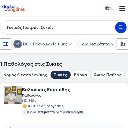
doctoranytime
EL
Γενικός Γιατρός, Συκιές
DO+ Προνομιακές τιμές
Διαθεσιμότητα
Υ
1
Παθολόγος στις Συκιές
Νομός Θεσσαλονίκης
Συκιές
Βάρνα
Άγιος Παύλος
Βαλανίκας Ευριπίδης
Παθολόγος
MD, MSc
|
10.0
77 αξιολογήσεις
Διαθεσιμότητα για βιντεοκλήση