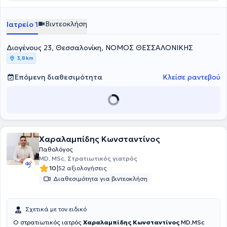
Διαβήτης, Αρτηριακή
Υπέρταση,Δυσλιπιδαιμία,Παχυσαρκία,Οστεοπόρωση,ΧΑΠ,Άσθμα)
Προληπτικής Ιατρικής,Επειγόντων Περιστατικών, Επισκέψεις Κατ'
Βιντεοκλήση
Ιατρείο 1
Οίκον, Εμβολιασμοί,Συνταγογράφηση Φαρμάκων & Εξετάσεων
Αίματος,Αναρρωτικές Άδειες,Σπειρομέτρηση, HOLTER Ρυθμού Μίας
Διογένους 23, Θεσσαλονίκη, ΝΟΜΟΣ ΘΕΣΣΑΛΟΝΙΚΗΣ
Απαγωγής,Καρδιογράφημα, Μικροχειρουργικά , Τραύματα |
Αλλαγές. Το Ωράριο ισχύει με ραντεβού ενώ οι Κυριακές μόνο για
3,8 km
Επείγοντα περιστατικά μετά επικοινωνίας με τον γιατρό.
Επόμενη διαθεσιμότητα
Κλείσε ραντεβού
Χαραλαμπίδης Κωνσταντίνος
Παθολόγος
MD, MSc, Στρατιωτικός γιατρός
|
10
52 αξιολογήσεις
Διαθεσιμότητα για βιντεοκλήση
Σχετικά με τον ειδικό
Ο στρατιωτικός ιατρός
Χαραλαμπίδης Κωνσταντίνος
MD,MSc