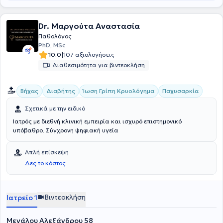
Dr. Μαργούτα Αναστασία
Παθολόγος
PhD, MSc
|
10.0
107 αξιολογήσεις
Διαθεσιμότητα για βιντεοκλήση
Βήχας
Διαβήτης
Ίωση Γρίπη Κρυολόγημα
Παχυσαρκία
Σχετικά με την ειδικό
Ιατρός με διεθνή κλινική εμπειρία και ισχυρό επιστημονικό
υπόβαθρο. Σύγχρονη ψηφιακή υγεία
Απλή επίσκεψη
Δες το κόστος
Βιντεοκλήση
Ιατρείο 1
Μεγάλου Αλεξάνδρου 58