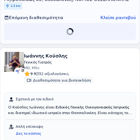
2,3 km
Επόμενη διαθεσιμότητα
Κλείσε ραντεβού
Ιωάννης Κούσλης
Γενικός Γιατρός
MD, MSc
|
9.9
132 αξιολογήσεις
Διαθεσιμότητα για βιντεοκλήση
Σχετικά με τον ειδικό
O Κούσλης Ιωάννης είναι
Ειδικός Γενικής Οικογενειακής Ιατρικής
και διατηρεί ιδιωτικό ιατρείο στην Θεσσαλονίκη. Είναι κάτοχος του
μεταπτυχιακού με τίτλο "Υγεία και Άσκηση" με εξειδίκευση στην
Αθλητιατρική καθώς και Μετεκπαίδευσης στην Επείγουσα Ιατρική
Απλή επίσκεψη
Προνοσοκομειακή Φροντίδα.Στο ιατρείο του παρέχονται υπηρεσίες
Δες το κόστος
ολοκληρωμένης φροντίδας σε χρόνια νοσήματα (Σακχαρώδης