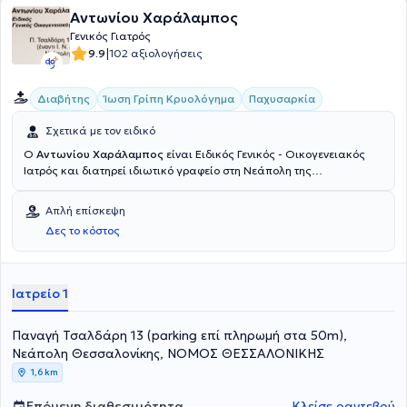
Αντωνίου Χαράλαμπος
Γενικός Γιατρός
|
9.9
102 αξιολογήσεις
Διαβήτης
Ίωση Γρίπη Κρυολόγημα
Παχυσαρκία
Σχετικά με τον ειδικό
Ο
Αντωνίου Χαράλαμπος
είναι Ειδικός Γενικός - Οικογενειακός
Ιατρός και διατηρεί ιδιωτικό γραφείο στη Νεάπολη της
Θεσσαλονίκης. Έχει εξειδικευθεί στην Επείγουσα Προνοσοκομειακή
Ιατρική (ΕΚΑΒ) και έχει πραγματοποιήσει μετεκπαίδευση στην
Απλή επίσκεψη
Λιπιδιολογία. Ασχολείται με την αντιμετώπιση του σακχαρώδους
Δες το κόστος
διαβήτη, της δυσλιπιδαιμίας - αθηρωμάτωσης, της αρτηριακής
υπέρτασης, της οστεοπόρωσης, καθώς και με οξείες λοιμώξεις
(αναπνευστικού, ουροποιητικού, πεπτικού). Το ιδιωτικό του ιατρείο
είναι πλήρως εξοπλισμένο με ωτοσκόπιο, καρδιογράφους,
Ιατρείο 1
δυνατότητα μέτρησης γλυκοζυλιωμένης (HBA1C), λιπιδίων και άλλα.
Τέλος, ο ιατρός είναι μέλος της Ελληνικής Εταιρείας
Παναγή Τσαλδάρη 13 (parking επί πληρωμή στα 50m),
Αθηροσκλήρωσης.
Νεάπολη Θεσσαλονίκης, ΝΟΜΟΣ ΘΕΣΣΑΛΟΝΙΚΗΣ
1,6 km
Επόμενη διαθεσιμότητα
Κλείσε ραντεβού