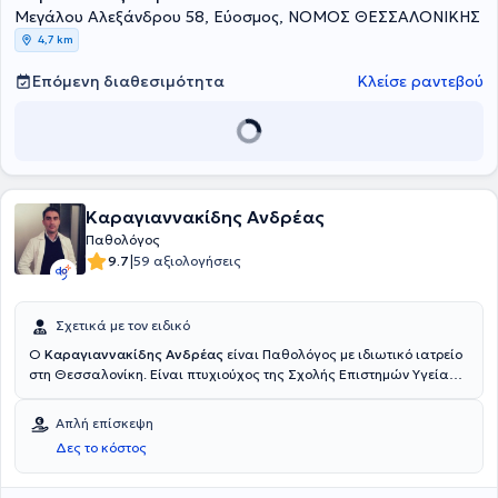
Μεγάλου Αλεξάνδρου 58, Εύοσμος, ΝΟΜΟΣ ΘΕΣΣΑΛΟΝΙΚΗΣ
4,7 km
Επόμενη διαθεσιμότητα
Κλείσε ραντεβού
Καραγιαννακίδης Ανδρέας
Παθολόγος
|
9.7
59 αξιολογήσεις
Σχετικά με τον ειδικό
Ο
Καραγιαννακίδης Ανδρέας
είναι Παθολόγος με ιδιωτικό ιατρείο
στη Θεσσαλονίκη. Είναι πτυχιούχος της Σχολής Επιστημών Υγείας
του Πανεπιστημίου της Σόφιας και κατέχει δίπλωμα βελονιστή από
την Εταιρία Βελονισμού Βορείου Ελλάδος. Ο γιατρός έχει ιδιαίτερη
Απλή επίσκεψη
εμπειρία στον ιατρικό βελονισμό, στα αγγειακά εγκεφαλικά
Δες το κόστος
επεισόδια, στην υπέρταση και στο σακχαρώδη διαβήτη. Έχει
πολυετή επαγγελματική εμπειρία και έχει ειδικευθεί και εργαστεί
σε πολλά νοσοκομεία στην Ελλάδα, όπως στο Γενικό Νοσοκομείο