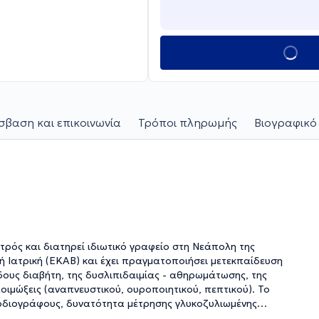
βαση και επικοινωνία
Τρόποι πληρωμής
Βιογραφικό
Ιατρός και διατηρεί ιδιωτικό γραφείο στη Νεάπολη της
ή Ιατρική (ΕΚΑΒ) και έχει πραγματοποιήσει μετεκπαίδευση
δους διαβήτη, της δυσλιπιδαιμίας - αθηρωμάτωσης, της
οιμώξεις (αναπνευστικού, ουροποιητικού, πεπτικού). Το
καρδιογράφους, δυνατότητα μέτρησης γλυκοζυλιωμένης
ηνικής Εταιρείας Αθηροσκλήρωσης.