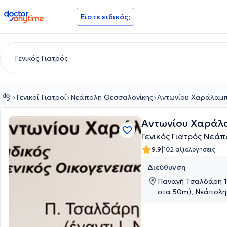
doctoranytime
Είστε ειδικός;
Γενικοί Γιατροί
Νεάπολη Θεσσαλονίκης
Αντωνίου Χαράλαμ
Αντωνίου Χαράλ
Γενικός Γιατρός Νεά
|
9.9
102 αξιολογήσεις
Διεύθυνση
Παναγή Τσαλδάρη 13
στα 50m), Νεάπολη
Θεσσαλονίκης