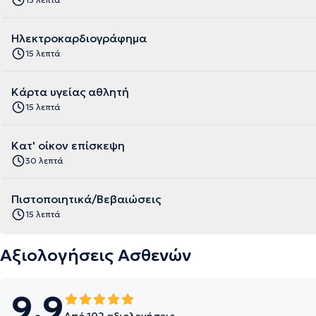
Ηλεκτροκαρδιογράφημα
15 λεπτά
Κάρτα υγείας αθλητή
15 λεπτά
Κατ' οίκον επίσκεψη
30 λεπτά
Πιστοποιητικά/Βεβαιώσεις
15 λεπτά
Αξιολογήσεις Ασθενών
9.9