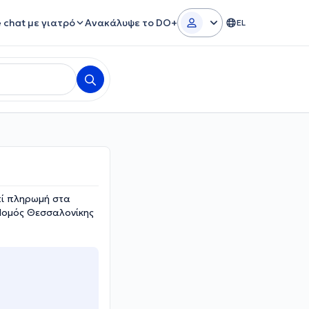
e chat με γιατρό
Ανακάλυψε το DO+
EL
πί πληρωμή στα
Νομός Θεσσαλονίκης