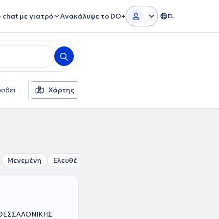
e chat με γιατρό
Ανακάλυψε το DO+
EL
σθετα φίλτρα
Χάρτης
Γλώσσες
Ασφαλιστικές εταιρείες
Μενεμένη
Ελευθέριο - Κορδελιό
Κορδελιό
Ευκαρπία
 ΘΕΣΣΑΛΟΝΙΚΗΣ