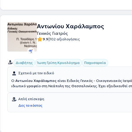
μέλος της Διαβητολογικής Εταιρείας Βορείου Ελλάδας και της Πανε
Διαβητολογικής Εταιρείας.
Αντωνίου Χαράλαμπος
Γενικός Γιατρός
|
9.9
102 αξιολογήσεις
Διαβήτης
Ίωση Γρίπη Κρυολόγημα
Παχυσαρκία
Σχετικά με τον ειδικό
Ο
Αντωνίου Χαράλαμπος
είναι Ειδικός Γενικός - Οικογενειακός Ιατρό
ιδιωτικό γραφείο στη Νεάπολη της Θεσσαλονίκης. Έχει εξειδικευθεί σ
Προνοσοκομειακή Ιατρική (ΕΚΑΒ) και έχει πραγματοποιήσει μετεκπαίδ
Λιπιδιολογία. Ασχολείται με την αντιμετώπιση του σακχαρώδους διαβή
Απλή επίσκεψη
δυσλιπιδαιμίας - αθηρωμάτωσης, της αρτηριακής υπέρτασης, της ο
Δες το κόστος
καθώς και με οξείες λοιμώξεις (αναπνευστικού, ουροποιητικού, πεπτικ
ιδιωτικό του ιατρείο είναι πλήρως εξοπλισμένο με ωτοσκόπιο, καρδιο
δυνατότητα μέτρησης γλυκοζυλιωμένης (HBA1C), λιπιδίων και άλλα. Τέ
είναι μέλος της Ελληνικής Εταιρείας Αθηροσκλήρωσης.