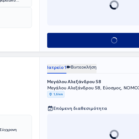
φερειακό
του θητείας ως
σοκομείου.
περίθαλψης και
 Έβρου και
ο
τητας της
ινική της
Κλείσε ραντεβού
οντίδας υγείας
είο.
Βιντεοκλήση
Ιατρείο 1
Μεγάλου Αλεξάνδρου 58
Μεγάλου Αλεξάνδρου 58, Εύοσμος, ΝΟΜ
1,6 km
Επόμενη διαθεσιμότητα
 Σύγχρονη