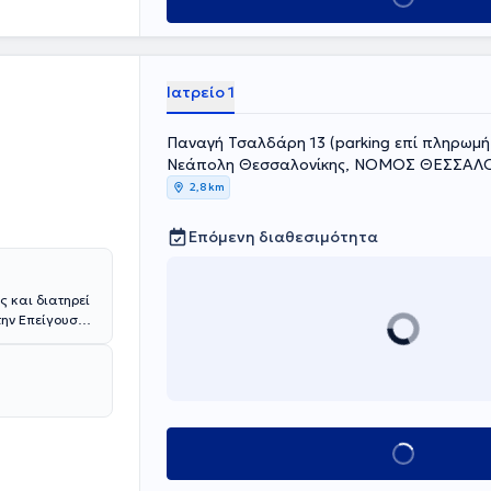
υρωπαϊκής
Ιατρείο 1
Παναγή Τσαλδάρη 13 (parking επί πληρωμή
Νεάπολη Θεσσαλονίκης, ΝΟΜΟΣ ΘΕΣΣΑΛ
2,8 km
Επόμενη διαθεσιμότητα
ς και διατηρεί
την Επείγουσα
ευση στην
τη, της
στεοπόρωσης,
ού). Το
γράφους,
λος, ο ιατρός
Κλείσε ραντεβού