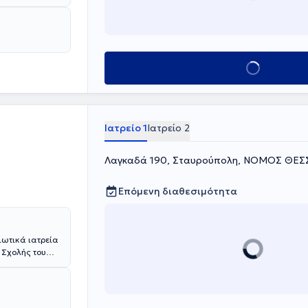
Κλείσε ραντεβού
Ιατρείο 1
Ιατρείο 2
Λαγκαδά 190, Σταυρούπολη, ΝΟΜΟΣ ΘΕ
Επόμενη διαθεσιμότητα
ιωτικά ιατρεία
 Σχολής του
ν Αρτηριακή
ες. Ειδικεύτηκε
Άγιος
ις τον τίτλο