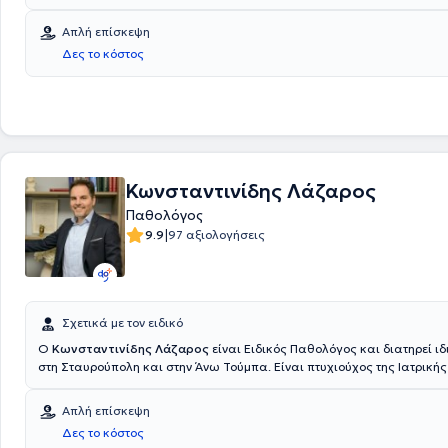
Απλή επίσκεψη
Δες το κόστος
Κωνσταντινίδης Λάζαρος
Παθολόγος
|
9.9
97 αξιολογήσεις
Σχετικά με τον ειδικό
O
Κωνσταντινίδης Λάζαρος
είναι Ειδικός Παθολόγος και διατηρεί ιδ
στη Σταυρούπολη και στην Άνω Τούμπα. Είναι πτυχιούχος της Ιατρικής
Αριστοτελείου Πανεπιστημίου Θεσσαλονίκης και μετεκπαιδευθείς στη
Υπέρταση με συμμετοχές σε επιστημονικές εργασίες και κλινικές μελέτ
Απλή επίσκεψη
στην Παθολογική Κλινική του Γενικού Νοσοκομείου Θεσσαλονίκης "Ο 
Δες το κόστος
Δημήτριος" και τον Μάιο του 2017 απέκτησε μετά από επιτυχείς εξετάσε