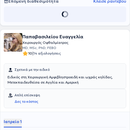
Επόμενη διαθεσιμότητα
Κλείσε ραντεβού
την ανθρωποκεντρική προσέγγιση στην παροχή οφθαλμολογικών
υπηρεσιών.
Παπαβασιλείου Ευαγγελία
Χειρουργός Οφθαλμίατρος
MD, MSc, PhD, FEBO
|
10
14 αξιολογήσεις
Σχετικά με την ειδικό
Ειδικός στη Χειρουργική Αμφιβληστροειδή και ωχράς κηλίδας,
Μετεκπαιδευθείσα σε Αγγλία και Αμερική
Απλή επίσκεψη
Δες το κόστος
Ιατρείο 1