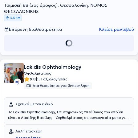
Τσιμισκή 88 (2ος όροφος), Θεσσαλονίκη, ΝΟΜΟΣ
ΘΕΣΣΑΛΟΝΙΚΗΣ
5,5 km
Επόμενη διαθεσιμότητα
Κλείσε ραντεβού
Lakidis Ophthalmology
Οφθαλμίατρος
|
9.8
151 αξιολογήσεις
Διαθεσιμότητα για βιντεοκλήση
Σχετικά με τον ειδικό
Το
Lakidis Ophthalmology
, Επιστημονικός Υπεύθυνος του οποίου
είναι ο Λακίδης Βασίλης - Οφθαλμίατρος σε συνεργασία με το γιο
του Λακίδη Αντώνη και συνεργάτες, είναι οφθαλμολογικό κέντρο
και βρίσκεται Θεσσαλονίκη. Είναι Διδάκτωρ της Ιατρικής Σχολής
Απλή επίσκεψη
του Αριστοτελείου Πανεπιστημίου Θεσσαλονίκης, με πτυχίο από το
Δες το κόστος