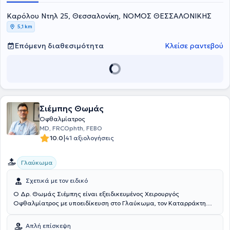
Καρόλου Ντηλ 25, Θεσσαλονίκη, ΝΟΜΟΣ ΘΕΣΣΑΛΟΝΙΚΗΣ
5,1 km
Επόμενη διαθεσιμότητα
Κλείσε ραντεβού
Σιέμπης Θωμάς
Οφθαλμίατρος
MD, FRCOphth, FEBO
|
10.0
41 αξιολογήσεις
Γλαύκωμα
Σχετικά με τον ειδικό
Ο Δρ. Θωμάς Σιέμπης είναι εξειδικευμένος Χειρουργός
Οφθαλμίατρος με υποειδίκευση στο Γλαύκωμα, τον Καταρράκτη
και τα Προσθία Μόρια. Πραγματοποίησε τη μετεκπαίδευση στο
Πανεπιστήμιο του Τορόντο, στο κορυφαίο παγκοσμίως GAASS
Απλή επίσκεψη