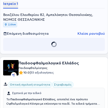
Ιατρείο 1
Βενιζέλου Ελευθερίου 82, Αμπελόκηποι Θεσσαλονίκης,
ΝΟΜΟΣ ΘΕΣΣΑΛΟΝΙΚΗΣ
2,6 km
Επόμενη διαθεσιμότητα
Κλείσε ραντεβού
Παιδοοφθαλμολογικό Ελλάδος
Παιδοοφθαλμίατρος
|
10.0
33 αξιολογήσεις
Οπτική σχολική ετοιμότητα
Στραβισμός
Σχετικά με την ειδικό
Το
Παιδοοφθαλμολογικό Ελλάδος
, αποτελεί ένα πρότυπο
Οφθαλμολογικό Κέντρο με επίκεντρο το παιδί. Τα ειδικά τμήματα
μας καλύπτουν όλο το φάσμα των οφθαλμολογικών παιδιατρικών