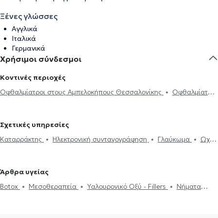
Ξένες γλώσσες
Αγγλικά
Ιταλικά
Γερμανικά
Χρήσιμοι σύνδεσμοι
Κοντινές περιοχές
Οφθαλμίατροι στους Αμπελοκήπους Θεσσαλονίκης
Οφθαλμίατροι
στον Εύοσμο
Οφθαλμίατροι στην Καλαμαριά
Οφθαλμίατροι
στη Θέρμη
Οφθαλμίατροι στην Περαία
Σχετικές υπηρεσίες
Καταρράκτης
Ηλεκτρονική συνταγογράφηση
Γλαύκωμα
Ωχρά
κηλίδα
Επιπεφυκίτιδα
Κριθαράκι
Αστιγματισμός
Μυωπία
Υπερμετρωπία
PRK
Βλεφαροπλαστική
Laser μυωπίας
Άρθρα υγείας
Χαλάζιο
Κερατόκωνος
Φλουοροαγγειογραφία
Πιστοποιητικά
Botox
Μεσοθεραπεία
Υαλουρονικό Οξύ - Fillers
Νήματα
υγείας για εργασία
Botox
Μεσοθεραπεία
Υαλουρονικό Οξύ -
Προσώπου (Lifting)
Αποκόλληση αμφιβληστροειδούς
Fillers
Στραβισμός
Βλεφαροπλαστική
Laser μυωπίας
Γλαύκωμα
Καταρράκτης