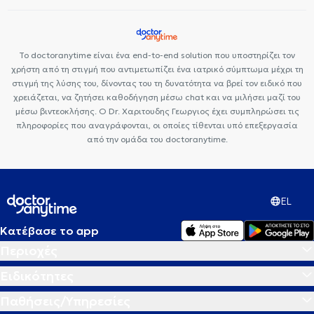
Ωχρά κηλίδα
Το doctoranytime είναι ένα end-to-end solution που υποστηρίζει τον
χρήστη από τη στιγμή που αντιμετωπίζει ένα ιατρικό σύμπτωμα μέχρι τη
στιγμή της λύσης του, δίνοντας του τη δυνατότητα να βρεί τον ειδικό που
χρειάζεται, να ζητήσει καθοδήγηση μέσω chat και να μιλήσει μαζί του
μέσω βιντεοκλήσης. Ο Dr. Χαριτουδης Γεωργιος έχει συμπληρώσει τις
πληροφορίες που αναγράφονται, οι οποίες τίθενται υπό επεξεργασία
από την ομάδα του doctoranytime.
EL
Κατέβασε το app
Περιοχές
Ειδικότητες
Παθήσεις/Υπηρεσίες