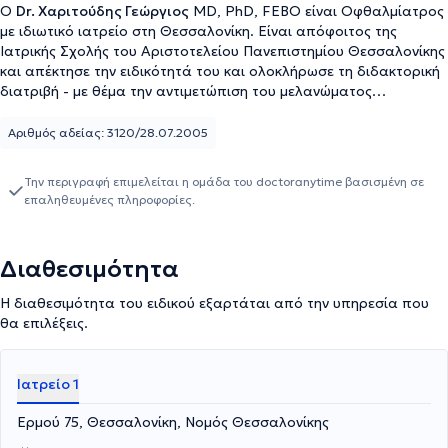
Ο
Dr. Χαριτούδης Γεώργιος
MD, PhD, FEBO είναι Οφθαλμίατρος
με ιδιωτικό ιατρείο στη Θεσσαλονίκη. Είναι απόφοιτος της
Ιατρικής Σχολής του Αριστοτελείου Πανεπιστημίου Θεσσαλονίκης
και απέκτησε την ειδικότητά του και ολοκλήρωσε τη διδακτορική
διατριβή - με θέμα την αντιμετώπιση του μελανώματος
χοριοειδούς- στην πανεπιστημιακή κλινική Charité, Campus
Benjamin Franklin, στο Βερολίνο. Ο ιατρός έχει αναπτύξει
Αριθμός αδείας: 3120/28.07.2005
πλούσιο κλινικό έργο σε κλινική του Ανοβέρου Γερμανίας, ενώ
είναι Πιστοποιημένος από το Ευρωπαϊκό συμβούλιο
Την περιγραφή επιμελείται η ομάδα του doctoranytime βασισμένη σε
Οφθαλμολογίας (Fellow of the European Board of
επαληθευμένες πληροφορίες.
Ophthalmology, FEBO). Με μεγάλη εμπειρία σε όλα τα θέματα
της σύγχρονης οφθαλμολογίας παρέχει εξατομικευμένες
οφθαλμολογικές ιατρικές υπηρεσίες και σε συνεργασία με
Διαθεσιμότητα
κορυφαίες ιδιωτικές κλινικές, προβαίνει και στη χειρουργική
αντιμετώπιση οποιασδήποτε οφθαλμολογικής πάθησης,
Η διαθεσιμότητα του ειδικού εξαρτάται από την υπηρεσία που
εφαρμόζοντας τις πλέον έγκυρες και σύγχρονες μεθόδους. Στο
θα επιλέξεις.
φιλόξενο και ευχάριστο περιβάλλον του ιατρείου του,
αναλαμβάνει κάθε περιστατικό που άπτεται της επιστημονικής
του ειδικότητας, αναπτύσσοντας πάντα σχέσεις εμπιστοσύνης με
Ιατρείο 1
τους ασθενείς του.
Ερμού 75, Θεσσαλονίκη, Νομός Θεσσαλονίκης