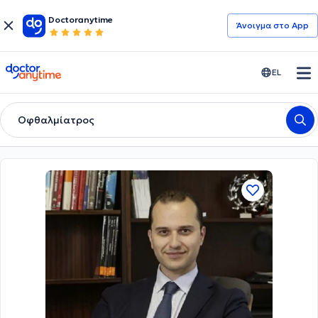
Doctoranytime
Άνοιγμα στο App
doctoranytime
EL
Οφθαλμίατρος