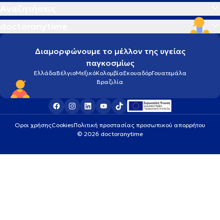
Αναζητήσεις
doctoranytime
Διαμορφώνουμε το μέλλον της υγείας
παγκοσμίως
Ελλάδα
Βέλγιο
Μεξικό
Κολομβία
Εκουαδόρ
Γουατεμάλα
Βραζιλία
Οροι χρήσης
Cookies
Πολιτική προστασίας προσωπικού απορρήτου
© 2026 doctoranytime