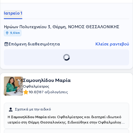
Ιατρείο 1
Ηρώων Πολυτεχνείου 3, Θέρμη, ΝΟΜΟΣ ΘΕΣΣΑΛΟΝΙΚΗΣ
9,6 km
Επόμενη διαθεσιμότητα
Κλείσε ραντεβού
Σαμουηλίδου Μαρία
Οφθαλμίατρος
|
10.0
187 αξιολογήσεις
Σχετικά με την ειδικό
Η
Σαμουηλίδου Μαρία
είναι Οφθαλμίατρος και διατηρεί ιδιωτικό
ιατρείο στη Θέρμη Θεσσαλονίκης. Ειδικεύθηκε στην Οφθαλμολογία
στη Β' Οφθαλμολογική Κλινική του Αριστοτελείου Πανεπιστημίου
Θεσσαλονίκης στο Γενικό Νοσοκομείο Θεσσαλονίκης