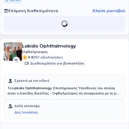
Επόμενη διαθεσιμότητα
Κλείσε ραντεβού
Lakidis Ophthalmology
Οφθαλμίατρος
|
9.8
151 αξιολογήσεις
Διαθεσιμότητα για βιντεοκλήση
Σχετικά με τον ειδικό
Το
Lakidis Ophthalmology
, Επιστημονικός Υπεύθυνος του οποίου
είναι ο Λακίδης Βασίλης - Οφθαλμίατρος σε συνεργασία με το γιο
του Λακίδη Αντώνη και συνεργάτες, είναι οφθαλμολογικό κέντρο
και βρίσκεται Θεσσαλονίκη. Είναι Διδάκτωρ της Ιατρικής Σχολής
Απλή επίσκεψη
του Αριστοτελείου Πανεπιστημίου Θεσσαλονίκης, με πτυχίο από το
Δες το κόστος
ίδιο πανεπιστήμιο και μετεκπαίδευση στο Moorefield's Eye Hospital
του Λονδίνου και στην Πανεπιστημιακή Κλινική της Κολωνίας στην
αντιμετώπιση επιπεπλεγμένων αλοαμφιβληστροειδικών παθήσεων.