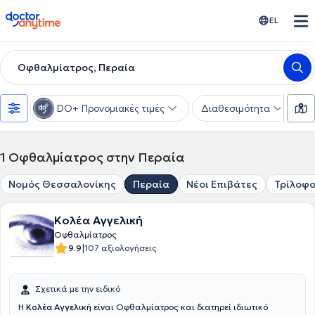
doctoranytime
EL
Οφθαλμίατρος, Περαία
DO+ Προνομιακές τιμές
Διαθεσιμότητα
Υ
1
Οφθαλμίατρος στην Περαία
Νομός Θεσσαλονίκης
Περαία
Νέοι Επιβάτες
Τρίλοφ
Κολέα Αγγελική
Οφθαλμίατρος
|
9.9
107 αξιολογήσεις
Σχετικά με την ειδικό
Η
Κολέα Αγγελική
είναι Οφθαλμίατρος και διατηρεί ιδιωτικό