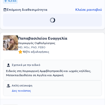
14,5 km
την υψηλή της χειρουργική εξειδίκευση και εμπειρία.Η ιατρός
διακρίνεται για τον επαγγελματισμό της, τη συνεχή επιμόρφωση και
Επόμενη διαθεσιμότητα
Κλείσε ραντεβού
την ανθρωποκεντρική προσέγγιση στην παροχή οφθαλμολογικών
υπηρεσιών.
Παπαβασιλείου Ευαγγελία
Χειρουργός Οφθαλμίατρος
MD, MSc, PhD, FEBO
|
10
14 αξιολογήσεις
Σχετικά με την ειδικό
Ειδικός στη Χειρουργική Αμφιβληστροειδή και ωχράς κηλίδας,
Μετεκπαιδευθείσα σε Αγγλία και Αμερική
Απλή επίσκεψη
Δες το κόστος