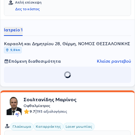
Απλή επίσκεψη
"Παπαγεωργίου". Μέχρι και σήμερα είναι Ακαδημαϊκή Υπότροφος
Δες το κόστος
του Αριστοτελείου Πανεπιστημίου Θεσσαλονίκης και Fellow of the
European Board of Ophthalmologists. Στο ιδιωτικό της ιατρείο
προσφέρει πλήθος υπηρεσιών με σεβασμό στον κάθε ασθενή.
Ιατρείο 1
Καραολή και Δημητρίου 28, Θέρμη, ΝΟΜΟΣ ΘΕΣΣΑΛΟΝΙΚΗΣ
9,8 km
Επόμενη διαθεσιμότητα
Κλείσε ραντεβού
Σουλτανίδης Μαρίνος
Οφθαλμίατρος
|
9.7
193 αξιολογήσεις
Γλαύκωμα
Καταρράκτης
Laser μυωπίας