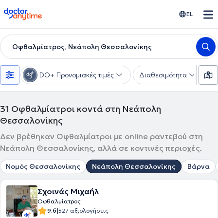
doctoranytime
EL
Οφθαλμίατρος, Νεάπολη Θεσσαλονίκης
DO+ Προνομιακές τιμές
Διαθεσιμότητα
Υ
31
Οφθαλμίατροι κοντά στη Νεάπολη
Θεσσαλονίκης
Δεν βρέθηκαν Οφθαλμίατροι με online ραντεβού στη
Νεάπολη Θεσσαλονίκης, αλλά σε κοντινές περιοχές.
Νομός Θεσσαλονίκης
Νεάπολη Θεσσαλονίκης
Βάρνα
Σχοινάς Μιχαήλ
Οφθαλμίατρος
|
9.6
527 αξιολογήσεις