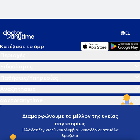
EL
Κατέβασε το app
Περιοχές
Ειδικότητες
Παθήσεις/Υπηρεσίες
Αναζητήσεις
doctoranytime
Διαμορφώνουμε το μέλλον της υγείας
παγκοσμίως
Ελλάδα
Βέλγιο
Μεξικό
Κολομβία
Εκουαδόρ
Γουατεμάλα
Βραζιλία