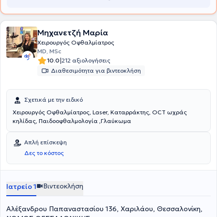
λεπτομέρεια.
Μηχανετζή Μαρία
Χειρουργός Οφθαλμίατρος
MD, MSc
|
10.0
212 αξιολογήσεις
Διαθεσιμότητα για βιντεοκλήση
Σχετικά με την ειδικό
Χειρουργός Οφθαλμίατρος, Laser, Καταρράκτης, ΟCT ωχράς
κηλίδας, Παιδοοφθαλμολογία ,Γλαύκωμα
Απλή επίσκεψη
Δες το κόστος
Βιντεοκλήση
Ιατρείο 1
Αλέξανδρου Παπαναστασίου 136, Χαριλάου, Θεσσαλονίκη,