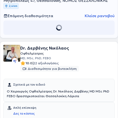
Μητροπόλεως 47, Θεσσαλονίκη, ΝΟΜΟΣ ΘΕΣΣΑΛΟΝΙΚΗΣ
στην Γερμανία. Είναι ακαδημαϊκός υπότροφος στη Β’
Οφθαλμολογική Κλινική του Αριστοτελείου Πανεπιστημίου
2,4 km
Θεσσαλονίκης, στο Γενικό Νοσοκομείο Θεσσαλονίκης
“Παπαγεωργίου”. Διαθέτει ιδιαίτερη εμπειρία στη χειρουργική του
Επόμενη διαθεσιμότητα
Κλείσε ραντεβού
στραβισμού και του καταρράκτη.
Dr. Δερβένης Νικόλαος
Οφθαλμίατρος
MD, MSc, PhD, FEBO
|
10.0
22 αξιολογήσεις
Διαθεσιμότητα για βιντεοκλήση
Σχετικά με τον ειδικό
Ο Χειρουργός Οφθαλμίατρος Dr. Νικόλαος Δερβένης MD MSc PhD
FEBO δραστηριοποιείται Θεσσαλονίκη Λάρισα
Απλή επίσκεψη
Δες το κόστος