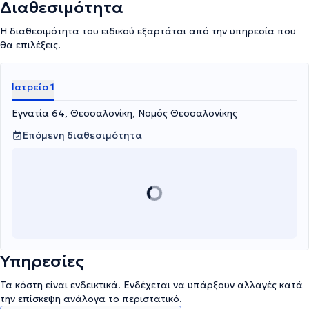
προκύψει σημαντικές δημοσιευμένες εργασίες. Τέλος, ο γιατρός
Διαθεσιμότητα
είναι μέλος της European Society of Cataract and Refractive
Surgeons, της Ελληνικής Εταιρείας Ενδοφακών και Διαθλαστικής
Η διαθεσιμότητα του ειδικού εξαρτάται από την υπηρεσία που
Χειρουργικής, της Οφθαλμολογικής Εταιρείας Βορείου Ελλάδος,
θα επιλέξεις.
της Πανελλήνιας Οφθαλμολογικής Εταιρείας και της
Οφθαλμολογικής Εταιρείας Θράκης, Ανατολικής Μακεδονίας και
Νήσων Βορείου Αιγαίου.
Ιατρείο 1
Εγνατία 64, Θεσσαλονίκη, Νομός Θεσσαλονίκης
Επόμενη διαθεσιμότητα
Υπηρεσίες
Τα κόστη είναι ενδεικτικά. Ενδέχεται να υπάρξουν αλλαγές κατά
την επίσκεψη ανάλογα το περιστατικό.