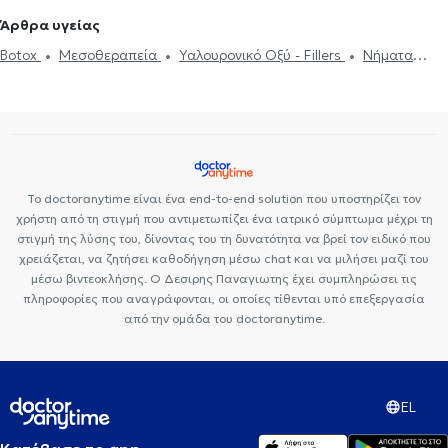
Υπερμετρωπία
PRK
Βλεφαροπλαστική
Laser μυωπίας
Άρθρα υγείας
Χαλάζιο
Κερατόκωνος
Φλουοροαγγειογραφία
Πιστοποιητικά
Botox
Μεσοθεραπεία
Υαλουρονικό Οξύ - Fillers
Νήματα
υγείας για εργασία
Botox
Μεσοθεραπεία
Υαλουρονικό Οξύ -
Προσώπου (Lifting)
Αποκόλληση αμφιβληστροειδούς
Fillers
Στραβισμός
Βλεφαροπλαστική
Γλαύκωμα
Καταρράκτης
Ωχρά κηλίδα
Laser μυωπίας
Το doctoranytime είναι ένα end-to-end solution που υποστηρίζει τον
χρήστη από τη στιγμή που αντιμετωπίζει ένα ιατρικό σύμπτωμα μέχρι τη
στιγμή της λύσης του, δίνοντας του τη δυνατότητα να βρεί τον ειδικό που
χρειάζεται, να ζητήσει καθοδήγηση μέσω chat και να μιλήσει μαζί του
μέσω βιντεοκλήσης. Ο Δεσιρης Παναγιωτης έχει συμπληρώσει τις
πληροφορίες που αναγράφονται, οι οποίες τίθενται υπό επεξεργασία
από την ομάδα του doctoranytime.
EL