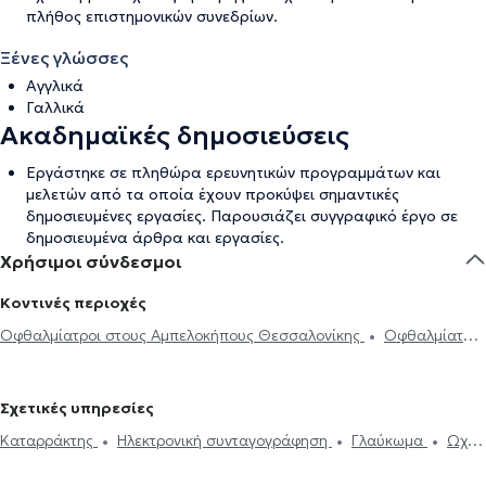
πλήθος επιστημονικών συνεδρίων.
Ξένες γλώσσες
Αγγλικά
Γαλλικά
Ακαδημαϊκές δημοσιεύσεις
Εργάστηκε σε πληθώρα ερευνητικών προγραμμάτων και
μελετών από τα οποία έχουν προκύψει σημαντικές
δημοσιευμένες εργασίες. Παρουσιάζει συγγραφικό έργο σε
δημοσιευμένα άρθρα και εργασίες.
Χρήσιμοι σύνδεσμοι
Κοντινές περιοχές
Οφθαλμίατροι στους Αμπελοκήπους Θεσσαλονίκης
Οφθαλμίατροι
στον Εύοσμο
Οφθαλμίατροι στην Καλαμαριά
Οφθαλμίατροι
στη Θέρμη
Οφθαλμίατροι στην Περαία
Σχετικές υπηρεσίες
Καταρράκτης
Ηλεκτρονική συνταγογράφηση
Γλαύκωμα
Ωχρά
κηλίδα
Επιπεφυκίτιδα
Κριθαράκι
Αστιγματισμός
Μυωπία