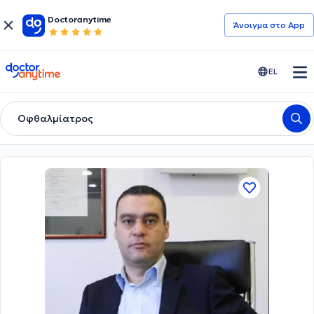
Doctoranytime
Άνοιγμα στο App
doctoranytime
EL
Οφθαλμίατρος