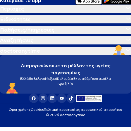
Κατέβασε το app
Περιοχές
Ειδικότητες
Παθήσεις/Υπηρεσίες
Αναζητήσεις
doctoranytime
Διαμορφώνουμε το μέλλον της υγείας
παγκοσμίως
Ελλάδα
Βέλγιο
Μεξικό
Κολομβία
Εκουαδόρ
Γουατεμάλα
Βραζιλία
Οροι χρήσης
Cookies
Πολιτική προστασίας προσωπικού απορρήτου
© 2026 doctoranytime