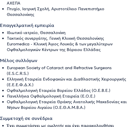
ΑΧΕΠΑ
Πτυχίο, Ιατρική Σχολή, Αριστοτέλειο Πανεπιστήμιο
Θεσσαλονίκης
Επαγγελματική εμπειρία
Ιδιωτικό ιατρείο, Θεσσαλονίκη
Τακτικός συνεργάτης, Γενική Κλινική Θεσσαλονίκης
Euromedica - Κλινική Άγιος Λουκάς & των μεγαλύτερων
Οφθαλμολογικών Κέντρων της Βόρειου Ελλάδας
Μέλος συλλόγων
European Society of Cataract and Refractive Surgeons
(E.S.C.R.S.)
Ελληνική Εταιρεία Ενδοφακών και Διαθλαστικής Χειρουργικής
(Ε.Ε.Ε.Φ.Δ.Χ.)
Οφθαλμολογική Εταιρεία Βορείου Ελλάδος (Ο.Ε.Β.Ε.)
Πανελλήνια Οφθαλμολογική Εταιρεία (Ε.Ο.Ε.)
Οφθαλμολογική Εταιρεία Θράκης Ανατολικής Μακεδονίας και
Νήσων Βορείου Αιγαίου (Ο.Ε.Θ.Α.Μ.Β.Α.)
Συμμετοχή σε συνέδρια
Έχει συμμετάσχει ως ομιλητής και έχει παρακολουθήσει