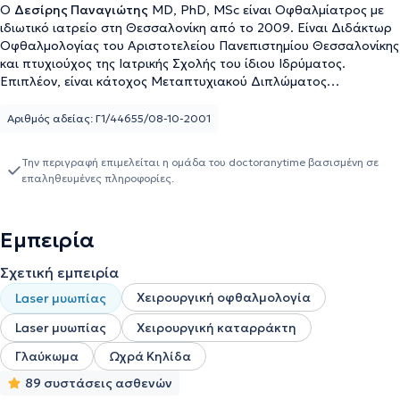
Ο
Δεσίρης Παναγιώτης
ΜD, PhD, MSc είναι Οφθαλμίατρος με
ιδιωτικό ιατρείο στη Θεσσαλονίκη από το 2009. Είναι Διδάκτωρ
Οφθαλμολογίας του Αριστοτελείου Πανεπιστημίου Θεσσαλονίκης
και πτυχιούχος της Ιατρικής Σχολής του ίδιου Ιδρύματος.
Επιπλέον, είναι κάτοχος Μεταπτυχιακού Διπλώματος
Εξειδίκευσης στον τομέα της Διοίκησης Μονάδων Υγείας από τη
Σχολή Κοινωνικών Επιστημών του Ελληνικού Ανοικτού
Αριθμός αδείας: Γ1/44655/08-10-2001
Πανεπιστημίου. Έχει ειδικευθεί στις Οφθαλμολογικές Κλινικές του
Γενικού Νοσοκομείου Καβάλας και του Πανεπιστημιακού Γενικού
Την περιγραφή επιμελείται η ομάδα του doctoranytime βασισμένη σε
Νοσοκομείου Θεσσαλονίκης ΑΧΕΠΑ, ενώ έχει εξειδικευθεί στην
επαληθευμένες πληροφορίες.
Χειρουργική του Καταρράκτη και στη Διαθλαστική Χειρουργική
στη Μεγάλη Βρετανία. Ασχολείται διαγνωστικά με όλη την
παθολογία του οφθαλμού και διενεργεί με απόλυτη επιτυχία
Εμπειρία
χειρουργικές επεμβάσεις καταρράκτη, γλαυκώματος, βλεφάρων,
καθώς και εφαρμογή διαθλαστικών (μυωπία, υπερμετρωπία,
Σχετική εμπειρία
αστιγματισμός) και θεραπευτικών Laser (Σακχαρώδης διαβήτης,
ωχροπάθεια, κ.α.). Είναι τακτικός συνεργάτης του ομίλου
Χειρουργική οφθαλμολογία
Laser μυωπίας
Euromedica - Γενική Κλινική Θεσσαλονίκης, καθώς και των
Laser μυωπίας
Χειρουργική καταρράκτη
περισσοτέρων ιδιωτικών κλινικών και οφθαλμολογικών κέντρων.
Έχει συμμετάσχει ως ομιλητής και έχει παρακολουθήσει πλήθος
Γλαύκωμα
Ωχρά Κηλίδα
επιστημονικών συνεδρίων, ενώ εργάστηκε σε πληθώρα
89 συστάσεις ασθενών
ερευνητικών προγραμμάτων και μελετών από τα οποία έχουν