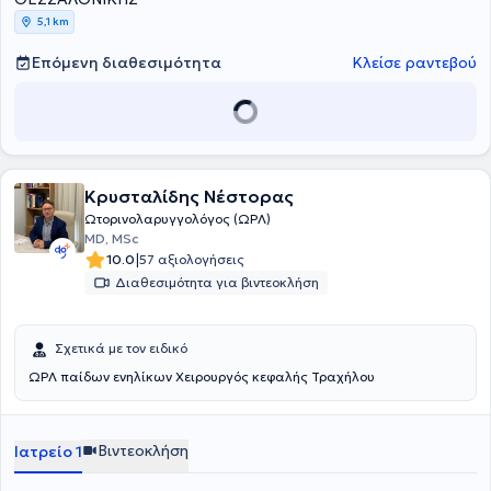
σε παιδιά και ενήλικες, εξέταση ρινικής αναπνοής, διαφράγματος
5,1 km
και αλλεργικής ρινίτιδας, αντιμετώπιση λοιμώξεων και σειρά
μικροεπεμβάσεων.
Επόμενη διαθεσιμότητα
Κλείσε ραντεβού
Κρυσταλίδης Νέστορας
Ωτορινολαρυγγολόγος (ΩΡΛ)
MD, MSc
|
10.0
57 αξιολογήσεις
Διαθεσιμότητα για βιντεοκλήση
Σχετικά με τον ειδικό
ΩΡΛ παίδων ενηλίκων Χειρουργός κεφαλής Τραχήλου
Βιντεοκλήση
Ιατρείο 1