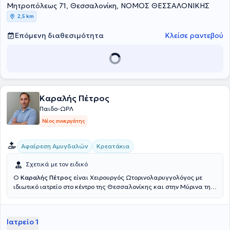
Μητροπόλεως 71, Θεσσαλονίκη, ΝΟΜΟΣ ΘΕΣΣΑΛΟΝΙΚΗΣ
Ωτορινολαρυγγολογικής Εταιρείας Βορείου Ελλάδος, και των
Ιατρικών Συλλόγων Ισραήλ, Αγγλίας και Γερμανίας. Τέλος, ο
2,5 km
γιατρός έχει σημαντική εργασιακή εμπειρία και στο ιδιωτικό του
ιατρείο αντιμετωπίζει πλήθος παθήσεων.
Επόμενη διαθεσιμότητα
Κλείσε ραντεβού
Καραλής Πέτρος
Παιδο-ΩΡΛ
Νέος συνεργάτης
Αφαίρεση Αμυγδαλών
Κρεατάκια
Σχετικά με τον ειδικό
Ο
Καραλής Πέτρος
είναι Χειρουργός Ωτορινολαρυγγολόγος με
ιδιωτικό ιατρείο στο κέντρο της Θεσσαλονίκης και στην Μύρινα της
Λήμνου. Είναι απόφοιτος της Ιατρικής Σχολής του Αριστοτελείου
Πανεπιστημίου Θεσσαλονίκης και έχει εργαστεί σε πολλά
νοσοκομεία της Ελλάδας και του εξωτερικού, όπως στην
Ιατρείο 1
πανεπιστημιακή Κλινική του νοσοκομείου Παπαγεωργίου της