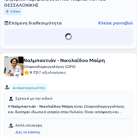
ΘΕΣΣΑΛΟΝΙΚΗΣ
5,8 km
Επόμενη διαθεσιμότητα
Κλείσε ραντεβού
Ναλμπαντιάν - Νικολαΐδου Μαίρη
Ωτορινολαρυγγολόγος (ΩΡΛ)
|
9.7
57 αξιολογήσεις
Διάφραγμα μύτης
Σχετικά με την ειδικό
Η
Ναλμπαντιάν - Νικολαΐδου Μαίρη
είναι Ωτορινολαρυγγολόγος
και διατηρεί ιδιωτικό ιατρείο στην Πυλαία. Είναι απόφοιτη και
Διδάκτωρ της Ιατρικής Σχολής του Αριστοτελείου Πανεπιστημίου
Θεσσαλονίκης. Ειδικεύτηκε στη Χειρουργική στο Αντικαρκινικό
Απλή επίσκεψη
Νοσοκομείο Θεσσαλονίκης "Θεαγένειο" και στην
Δες το κόστος
Ωτορινολαρυγγολογία στην Πανεπιστημιακή ΩΡΛ κλινική του