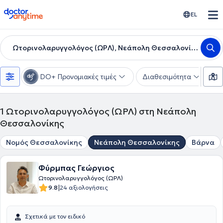
doctoranytime
EL
Ωτορινολαρυγγολόγος (ΩΡΛ), Νεάπολη Θεσσαλονίκης
DO+ Προνομιακές τιμές
Διαθεσιμότητα
Υ
1
Ωτορινολαρυγγολόγος (ΩΡΛ) στη Νεάπολη
Θεσσαλονίκης
Νομός Θεσσαλονίκης
Νεάπολη Θεσσαλονίκης
Βάρνα
Φύρμπας Γεώργιος
Ωτορινολαρυγγολόγος (ΩΡΛ)
|
9.8
24 αξιολογήσεις
Σχετικά με τον ειδικό