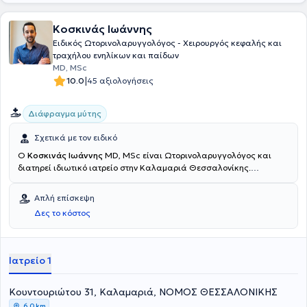
Κοσκινάς Ιωάννης
Ειδικός Ωτορινολαρυγγολόγος - Χειρουργός κεφαλής και
τραχήλου ενηλίκων και παίδων
MD, MSc
|
10.0
45 αξιολογήσεις
Διάφραγμα μύτης
Σχετικά με τον ειδικό
Ο
Κοσκινάς Ιωάννης
MD, MSc είναι Ωτορινολαρυγγολόγος και
διατηρεί ιδιωτικό ιατρείο στην Καλαμαριά Θεσσαλονίκης.
Ολοκλήρωσε την ειδικότητα της Ωτορινολαρυγγολογίας στην Α’
Πανεπιστημιακή ΩΡΛ Κλινική του Πανεπιστημιακού Γενικού
Απλή επίσκεψη
Νοσοκομείου Θεσσαλονίκης ΑΧΕΠΑ, έχοντας αποκτήσει πολυετή
Δες το κόστος
εμπειρία στη διάγνωση και στην αντιμετώπιση όλων των ΩΡΛ
παθήσεων. Έχει ολοκληρώσει το πρόγραμμα μεταπτυχιακών
σπουδών “Ρινολογία και Ρινοχειρουργική” του Δημοκρίτειου
Πανεπιστημίου Θράκης και είναι υποψήφιος Διδάκτωρ του
Ιατρείο 1
Αριστοτελείου Πανεπιστημίου Θεσσαλονίκης. Από το 2023 είναι
Επιστημονικός συνεργάτης της ΩΡΛ κλινικής του Πανεπιστημιακού
Κουντουριώτου 31, Καλαμαριά, ΝΟΜΟΣ ΘΕΣΣΑΛΟΝΙΚΗΣ
Γενικού Νοσοκομείου Θεσσαλονίκης ΑΧΕΠΑ, σε θέση εξειδίκευσης
του πεδίου της ακοολογίας, νευροωτολογίας και ωτοχειρουργικής.
6,0 km