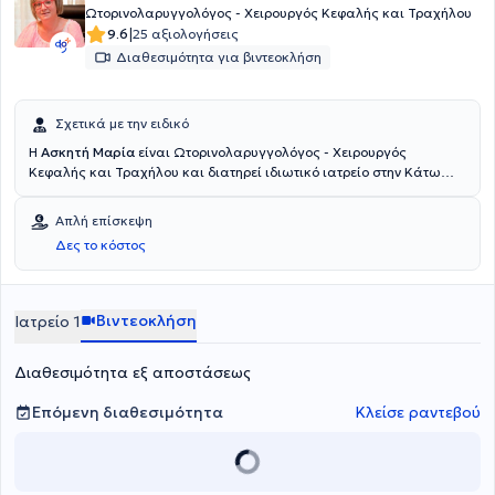
Ωτορινολαρυγγολόγος - Χειρουργός Κεφαλής και Τραχήλου
|
9.6
25 αξιολογήσεις
Διαθεσιμότητα για βιντεοκλήση
Σχετικά με την ειδικό
Η
Ασκητή Μαρία
είναι Ωτορινολαρυγγολόγος - Χειρουργός
Κεφαλής και Τραχήλου και διατηρεί ιδιωτικό ιατρείο στην Κάτω
Τούμπα Θεσσαλονίκης, ενώ παράλληλα διατελεί συνεργάτης στη
Euromedica Γενική Κλινική Θεσσαλονίκης. Είναι πτυχιούχος της
Απλή επίσκεψη
Ιατρικής Σχολής του Δημοκρίτειου Πανεπιστημίου Θράκης και
Δες το κόστος
ειδικεύτηκε στην Ωτορινολαρυγγολογία στο Πανεπιστημιακό
Νοσοκομείο Λάρισας. Παράλληλα, έχει εκπαιδευθεί στη
Χειρουργική στο Γενικό Νοσοκομείο Σερρών. Στο παρελθόν
διετέλεσε Επικουρική Ιατρός στο Πανεπιστημιακό Νοσοκομείο
Βιντεοκλήση
Ιατρείο 1
Λάρισας. Στο ιδιωτικό της ιατρείο προσφέρει πλήθος υπηρεσιών,
εξατομικευμένες στις ανάγκες του κάθε ασθενούς.
Διαθεσιμότητα εξ αποστάσεως
Επόμενη διαθεσιμότητα
Κλείσε ραντεβού