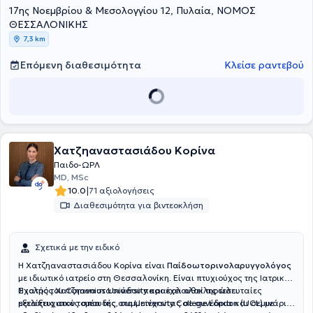
17ης Νοεμβρίου & Μεσολογγίου 12, Πυλαία, ΝΟΜΟΣ
πλήθος ελληνικών και διεθνών ΩΡΛ συνεδρίων, ως εισηγήτρια σε
στρογγυλές τράπεζες και έχει δημοσιεύσει εργασίες σε διεθνή
ΘΕΣΣΑΛΟΝΙΚΗΣ
επιστημονικά περιοδικά.
7,3 km
Επόμενη διαθεσιμότητα
Κλείσε ραντεβού
Χατζηαναστασιάδου Κορίνα
Παιδο-ΩΡΛ
MD, MSc
|
10.0
71 αξιολογήσεις
Διαθεσιμότητα για βιντεοκλήση
Σχετικά με την ειδικό
Η Χατζηαναστασιάδου Κορίνα είναι
Παίδοωτορινολαρυγγολόγος
με ιδιωτικό ιατρείο στη Θεσσαλονίκη. Είναι πτυχιούχος της Ιατρικής
Σχολής του Comenius University και έχει ολοκληρώσει
Η ιατρός Χατζηαναστασιάδου παρακολουθεί τις τελευταίες
μεταπτυχιακές σπουδές στο University College London (UCL) με
εξελίξεις στον τομέα της, συμμετέχοντας σε συνέδρια και σεμινάρια,