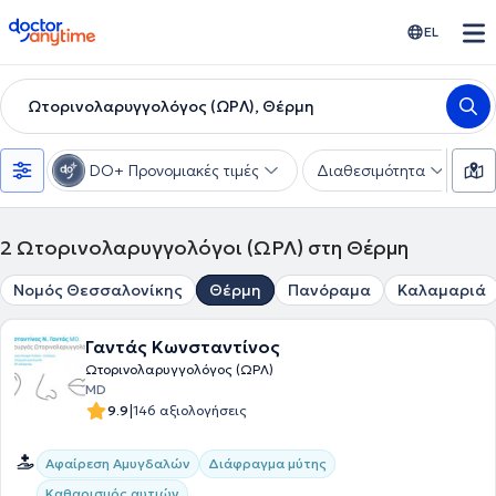
doctoranytime
EL
Ωτορινολαρυγγολόγος (ΩΡΛ), Θέρμη
DO+ Προνομιακές τιμές
Διαθεσιμότητα
Υ
2
Ωτορινολαρυγγολόγοι (ΩΡΛ) στη Θέρμη
Νομός Θεσσαλονίκης
Θέρμη
Πανόραμα
Καλαμαριά
Γαντάς Κωνσταντίνος
Ωτορινολαρυγγολόγος (ΩΡΛ)
MD
|
9.9
146 αξιολογήσεις
Αφαίρεση Αμυγδαλών
Διάφραγμα μύτης
Καθαρισμός αυτιών