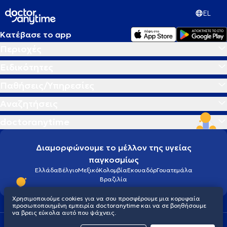
EL
Κατέβασε το app
Περιοχές
Ειδικότητες
Παθήσεις/Υπηρεσίες
Αναζητήσεις
doctoranytime
Διαμορφώνουμε το μέλλον της υγείας
παγκοσμίως
Ελλάδα
Βέλγιο
Μεξικό
Κολομβία
Εκουαδόρ
Γουατεμάλα
Βραζιλία
Χρησιμοποιούμε cookies για να σου προσφέρουμε μια κορυφαία
προσωποποιημένη εμπειρία doctoranytime και να σε βοηθήσουμε
να βρεις εύκολα αυτό που ψάχνεις.
Οροι χρήσης
Cookies
Πολιτική προστασίας προσωπικού απορρήτου