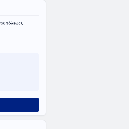
ανουπόλεως),