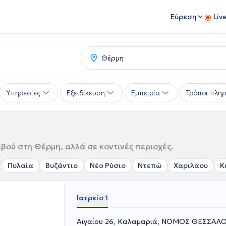
Εύρεση
Liv
Υπηρεσίες
Εξειδίκευση
Εμπειρία
Τρόποι πλη
εβού στη Θέρμη, αλλά σε κοντινές περιοχές.
Πυλαία
Βυζάντιο
Νέο Ρύσιο
Ντεπώ
Χαριλάου
Κ
Ιατρείο 1
Αιγαίου 26, Καλαμαριά, ΝΟΜΟΣ ΘΕΣΣΑΛ