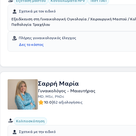
Εξέταση μαστού
Κονδυλώματα HPV
Τεστ ΠΑΠ
Σχετικά με τον ειδικό
Εξειδίκευση στη Γυναικολογική Ογκολογία / Χειρουργική Μαστού / Κ
Παθολογία Τραχήλου
Πλήρης γυναικολογικός έλεγχος
Δες το κόστος
Σαρρή Μαρία
Γυναικολόγος - Μαιευτήρας
MD, MSc, PhDc
|
10.0
62 αξιολογήσεις
Κολποσκόπηση
Σχετικά με την ειδικό