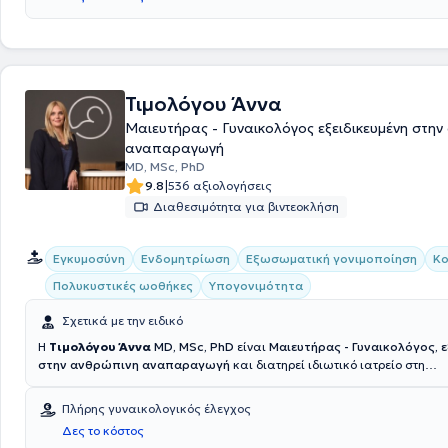
διπλωματική διατριβή της στην Α’ Πανεπιστημιακή Μαιευτική - Γυναικ
του Αριστοτελείου Πανεπιστημίου Θεσσαλονίκης. Στο ιδιωτικό της ιατρ
αντιμετωπίζει πλήθος παθήσεων και παρέχει εξειδικευμένες υπηρεσί
πλήρες γυναικολογικό check up, διακολπικό υπέρηχο μήτρας - ωοθηκ
κολποσκόπηση.
Τιμολόγου Άννα
Μαιευτήρας - Γυναικολόγος εξειδικευμένη στη
αναπαραγωγή
MD, MSc, PhD
|
9.8
536 αξιολογήσεις
Διαθεσιμότητα για βιντεοκλήση
Εγκυμοσύνη
Ενδομητρίωση
Εξωσωματική γονιμοποίηση
Κ
Πολυκυστικές ωοθήκες
Υπογονιμότητα
Σχετικά με την ειδικό
Η
Τιμολόγου Άννα
MD, MSc, PhD
είναι
Μαιευτήρας - Γυναικολόγος, ε
στην ανθρώπινη αναπαραγωγή
και διατηρεί ιδιωτικό ιατρείο στη
Θεσσαλονίκη.Είναι Διδάκτωρ της Ιατρικής Σχολής του Αριστοτέλειου 
Θεσσαλονίκης (ΑΠΘ) και κάτοχος Μεταπτυχιακού τίτλου σπουδών στ
Πλήρης γυναικολογικός έλεγχος
Αναπαραγωγής"
από την Ιατρική Σχολή του Πανεπιστημίου Θεσσαλία
Δες το κόστος
μεταπτυχακού τίτλου σπουδών
"Application of endoscopic surgical te