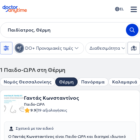
doctoranytime
EL
Παιδίατρος, Θέρμη
DO+ Προνομιακές τιμές
Διαθεσιμότητα
Υ
1
Παιδο-ΩΡΛ στη Θέρμη
Νομός Θεσσαλονίκης
Θέρμη
Πανόραμα
Καλαμαριά
Γαντάς Κωνσταντίνος
Παιδο-ΩΡΛ
|
9.9
19 αξιολογήσεις
Σχετικά με τον ειδικό
Ο
Γαντάς Κωνσταντίνος
είναι Παιδο-ΩΡΛ και διατηρεί ιδιωτικό