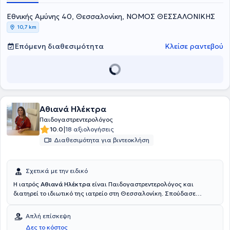
Παρίσι. Τέλος, υπηρέτησε ως επικουρικός ιατρός στην
Εθνικής Αμύνης 40, Θεσσαλονίκη, ΝΟΜΟΣ ΘΕΣΣΑΛΟΝΙΚΗΣ
Παιδοχειρουργική Κλινική του Γενικού Νοσοκομείου Θεσσαλονίκης
“Γ. Γεννηματάς” και είναι πανεπιστημιακός υπότροφος στη Β’
10,7 km
Κλινική Χειρουργικής Παίδων του Αριστοτελείου Πανεπιστημίου
Θεσσαλονίκης στο Γενικό Περιφερειακό Νοσοκομείο
Επόμενη διαθεσιμότητα
Κλείσε ραντεβού
“Παπαγεωργίου”.
Αθιανά Ηλέκτρα
Παιδογαστρεντερολόγος
|
10.0
18 αξιολογήσεις
Διαθεσιμότητα για βιντεοκλήση
Σχετικά με την ειδικό
Η ιατρός
Αθιανά Ηλέκτρα
είναι Παιδογαστρεντερολόγος και
διατηρεί το ιδιωτικό της ιατρείο στη Θεσσαλονίκη. Σπούδασε
Ιατρική στο Δημοκρίτειο Πανεπιστήμιο Θράκης. Στη συνέχεια,
ειδικεύτηκε στην Παιδιατρική στη Σουηδία και εξειδικεύτηκε στην
Απλή επίσκεψη
Παιδογαστρεντερολογία στα Πανεπιστημιακά Νοσοκομεία της
Δες το κόστος