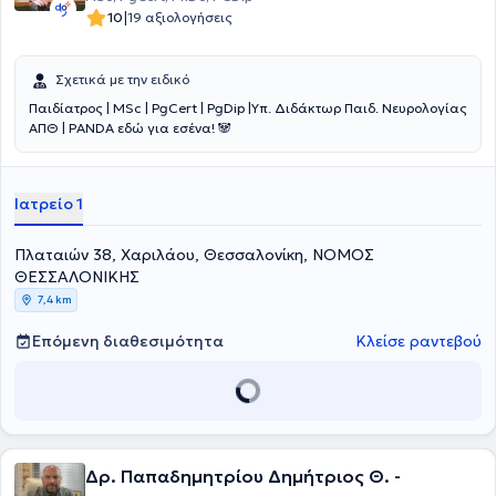
|
10
19 αξιολογήσεις
Σχετικά με την ειδικό
Παιδίατρος | MSc | PgCert | PgDip |Υπ. Διδάκτωρ Παιδ. Νευρολογίας
ΑΠΘ | PANDA εδώ για εσένα! 🐼
Ιατρείο 1
Πλαταιών 38, Χαριλάου, Θεσσαλονίκη, ΝΟΜΟΣ
ΘΕΣΣΑΛΟΝΙΚΗΣ
7,4 km
Επόμενη διαθεσιμότητα
Κλείσε ραντεβού
Δρ. Παπαδημητρίου Δημήτριος Θ. -