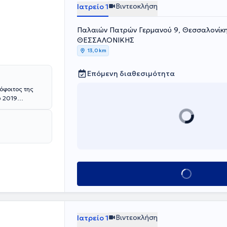
Βιντεοκλήση
Ιατρείο 1
Παλαιών Πατρών Γερμανού 9, Θεσσαλονί
ΘΕΣΣΑΛΟΝΙΚΗΣ
13,0 km
Επόμενη διαθεσιμότητα
όφοιτος της
υ 2019
άλας και στην
Μονάδα Νεογνών
ική
ε στην
 Senior
spital και στο
Κλείσε ραντεβού
δα Νεογνών.
όννηση των
αμορφωμένο στα
ρων
Βιντεοκλήση
Ιατρείο 1