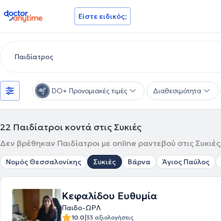
doctoranytime
Είστε ειδικός;
DO+ Προνομιακές τιμές
Διαθεσιμότητα
22
Παιδίατροι κοντά στις Συκιές
Δεν βρέθηκαν Παιδίατροι με online ραντεβού στις Συκιές
Νομός Θεσσαλονίκης
Συκιές
Βάρνα
Άγιος Παύλος
Κεφαλίδου Ευθυμία
Παιδο-ΩΡΛ
|
10.0
33 αξιολογήσεις