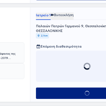
παρευρέθηκε σε
διαίτερη
ρός έχει
Βιντεοκλήση
Ιατρείο 1
ι
ς συνεδρίων
Παλαιών Πατρών Γερμανού 9, Θεσσαλονί
ΘΕΣΣΑΛΟΝΙΚΗΣ
2,1 km
Επόμενη διαθεσιμότητα
όφοιτος της
υ 2019
άλας και στην
Μονάδα Νεογνών
ική
ε στην
 Senior
spital και στο
Κλείσε ραντεβού
δα Νεογνών.
όννηση των