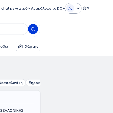
e chat με γιατρό
Ανακάλυψε το DO+
EL
σθετα φίλτρα
Χάρτης
Γλώσσες
Ασφαλιστικές εταιρείες
Θεσσαλονίκη
Ξηροκρήνη
Αμπελόκηποι Θεσσαλονίκης
ΘΕΣΣΑΛΟΝΙΚΗΣ