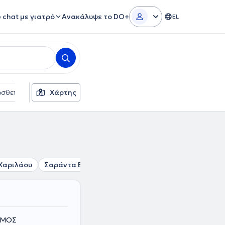
e chat με γιατρό
Ανακάλυψε το DO+
EL
σθετα φίλτρα
Χάρτης
Γλώσσες
Ασφαλιστικές εταιρείες
Χαριλάου
Σαράντα Εκκλησιές
Ντεπώ
Άγιος Παύλος
ΝΟΜΟΣ