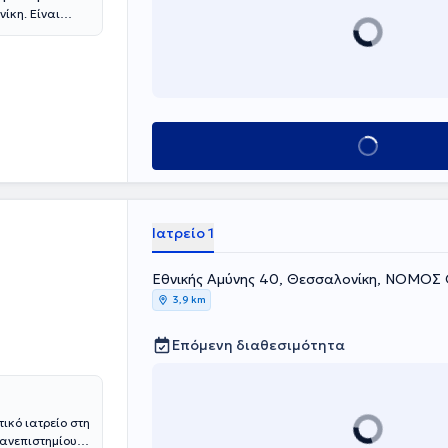
νίκη. Είναι
 στη Γενική
Αριστοτέλειου
διατρικής στο
θηκε στην
ουμ Γερμανίας
 επέστρεψε ως
 εξειδικεύθηκε
Κλείσε ραντεβού
 δυνατότητα να
ολογικά
 σε κέντρα της
ρονή
ιητικού
Ιατρείο 1
για
Εθνικής Αμύνης 40, Θεσσαλονίκη, ΝΟΜΟ
3,9 km
Επόμενη διαθεσιμότητα
ικό ιατρείο στη
Πανεπιστημίου