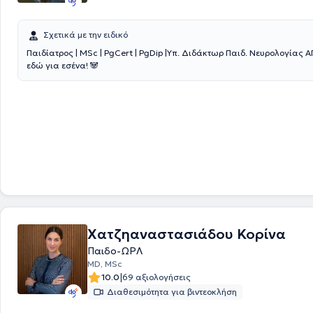
Σχετικά με την ειδικό
Παιδίατρος | MSc | PgCert | PgDip |Υπ. Διδάκτωρ Παιδ. Νευρολογίας ΑΠΘ | 
εδώ για εσένα! 🐼
Χατζηαναστασιάδου Κορίνα
Παιδο-ΩΡΛ
MD, MSc
|
10.0
69 αξιολογήσεις
Διαθεσιμότητα για βιντεοκλήση