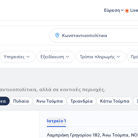
Εύρεση
Liv
Υπηρεσίες
Εξειδίκευση
Τρόποι πληρωμής
Πρό
ντινοπολίτικα, αλλά σε κοντινές περιοχές.
ικα
Πυλαία
Άνω Τούμπα
Τριανδρία
Κάτω Τούμπα
Ιατρείο 1
Λαμπράκη Γρηγορίου 182, Άνω Τούμπα, 