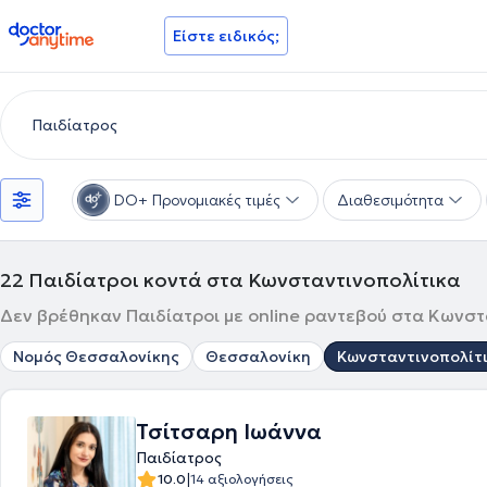
doctoranytime
Είστε ειδικός;
DO+ Προνομιακές τιμές
Διαθεσιμότητα
22
Παιδίατροι κοντά στα Κωνσταντινοπολίτικα
Δεν βρέθηκαν Παιδίατροι με online ραντεβού στα Κωνστα
Νομός Θεσσαλονίκης
Θεσσαλονίκη
Κωνσταντινοπολίτ
Τσίτσαρη Ιωάννα
Παιδίατρος
|
10.0
14 αξιολογήσεις