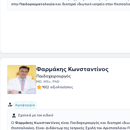
στην
Παιδορευματολογία
και διατηρεί ιδιωτικό ιατρείο στην Θεσσαλο
υπεύθυνη των ιατρείων παιδοαλλεργιολογίας και παιδορευματολογίας
κλινική Θεσσαλονίκης. Αποφοίτησε το 2012 από τη ιατρική σχολή του 
Πανεπιστήμιου Θεσσαλονίκης και ολοκλήρωσε την ειδικότητα της παι
Ακαδημαϊκό νοσοκομείο Βίτεν της Γερμανίας. Στην συνέχεια εξειδικεύ
Παιδοαλλεργιολογία στην Πανεπιστημιακή παιδιατρική κλινική Μπόχ
και έλαβε τον τίτλο Παιδοαλλεργιολόγος κατόπιν εξετάσεων. Το 2020
επιμελήτρια Παιδιατρικής στο Ακαδημαϊκό νοσοκομείο Βίτεν, όπου και
παράλληλα στην Παιδορευματολογία. Μέσω της θέσης αυτής είχε την
παρακολουθεί στενά παιδοαλλεργιολογικά καθώς και παιδορευματ
περιστατικά. Η διπλή αυτή εξειδίκευση καθώς και η πολυετής εμπειρία
Γερμανίας της δίνει τη δυνατότητα να αξιολογεί σφαιρικά και με σύγχ
επιστημονική προσέγγιση τις αντίστοιχες δυσλειτουργίες του ανοσοπο
Φαρμάκης Κωνσταντίνος
συστήματος και να προσφέρει εξατομικευμένες λύσεις και θεραπείες 
Παιδοχειρουργός
παιδοαλλεργιολογικές και παιδορευματολογικές παθήσεις.
ΜD, MSc, PhD
|
10
2 αξιολογήσεις
Κρυψορχία
Σχετικά με τον ειδικό
Ο
Φαρμάκης Κωνσταντίνος
είναι Παιδοχειρουργός και διατηρεί ιδιωτ
Θεσσαλονίκη. Είναι Διδάκτωρ της Ιατρικής Σχολή του Αριστοτελείου 