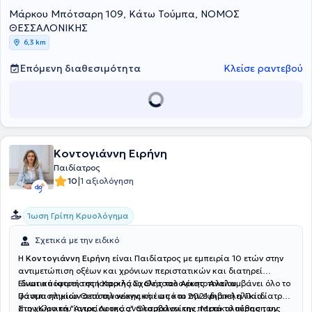
Μάρκου Μπότσαρη 109, Κάτω Τούμπα, ΝΟΜΟΣ
ΘΕΣΣΑΛΟΝΙΚΗΣ
6,3 km
Επόμενη διαθεσιμότητα
Κλείσε ραντεβού
Κοντογιάννη Ειρήνη
Παιδίατρος
|
10
1 αξιολόγηση
Ίωση Γρίπη Κρυολόγημα
Σχετικά με την ειδικό
Η
Κοντογιάννη Ειρήνη
είναι Παιδίατρος με εμπειρία 10 ετών στην
αντιμετώπιση οξέων και χρόνιων περιστατικών και διατηρεί
ιδιωτικό ιατρείο στη Χαριλάου Θεσσαλονίκης. Αναλαμβάνει όλο το
Είναι απόφοιτη της Ιατρικής Σχολής του Αριστοτελείου
φάσμα ηλικιών από την νεογνική έως και την εφηβική ηλικία.
Πανεπιστημίου Θεσσαλονίκης και από το 2021 διατελεί Παιδίατρος
στην Κλινική "Άγιος Λουκάς" Θεσσαλονίκης. Μετά το πέρας των
Στο χώρο του ιατρείου της αναλαμβάνει την παρακολούθηση της