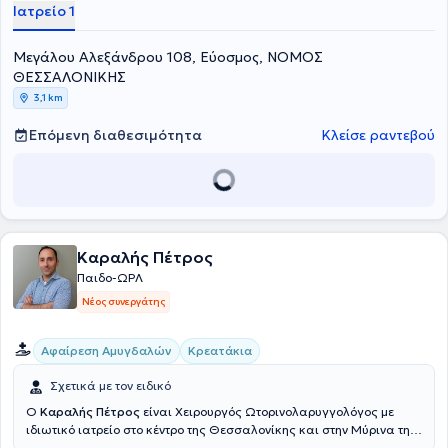
Γενικού Νοσοκομείου Χαλκιδικής όπου εκπαιδεύτηκε και στην
Ιατρείο 1
αντιμετώπιση επειγόντων περιστατικών σε καρδιολογικούς
ασθενείς. Επιπλέον, έχοντας παρακολουθήσει πλήθος συνεδρίων
Μεγάλου Αλεξάνδρου 108, Εύοσμος, ΝΟΜΟΣ
και σεμιναρίων σχετικά με την Παιδοκαρδιολογία και την
Καρδιολογία στην Ελλάδα και το εξωτερικό (συμπεριλαμβανομένου
ΘΕΣΣΑΛΟΝΙΚΗΣ
του Cambridge University, NHS Foundation Trust), παραμένει
3,1 km
συνεχώς ενήμερος για τις εξελίξεις και τις τάσεις στον κλάδο του.
Επόμενη διαθεσιμότητα
Κλείσε ραντεβού
Καραλής Πέτρος
Παιδο-ΩΡΛ
Νέος συνεργάτης
Αφαίρεση Αμυγδαλών
Κρεατάκια
Σχετικά με τον ειδικό
Ο
Καραλής Πέτρος
είναι Χειρουργός Ωτορινολαρυγγολόγος με
ιδιωτικό ιατρείο στο κέντρο της Θεσσαλονίκης και στην Μύρινα της
Λήμνου. Είναι απόφοιτος της Ιατρικής Σχολής του Αριστοτελείου