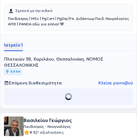
Σχετικά με την ειδικό
Παιδίατρος | MSc | PgCert | PgDip |Υπ. Διδάκτωρ Παιδ. Νευρολογίας
ΑΠΘ | PANDA εδώ για εσένα! 🐼
Ιατρείο 1
Πλαταιών 38, Χαριλάου, Θεσσαλονίκη, ΝΟΜΟΣ
ΘΕΣΣΑΛΟΝΙΚΗΣ
6,9 km
Επόμενη διαθεσιμότητα
Κλείσε ραντεβού
Βασιλείου Γεώργιος
Παιδίατρος - Νεογνολόγος
|
9.3
7 αξιολογήσεις