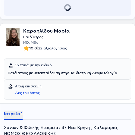
ενημέρωσης του κοινού σε θέματα ψυχικής υγείας παιδιών και
εφήβων. Είναι μέλος του Ειδικού Σώματος Ιατρών του Κέντρου
Πιστοποίησης Αναπηρίας (ΚΕ.Π.Α.), μέλος του Ιατρικού Συλλόγου
Θεσσαλονίκης και της Παιδοψυχιατρικής Εταιρίας Ελλάδος.
Επίσης είναι επιστημονικά υπεύθυνος του Ανοικτού Κέντρου Παιδιού
των Ιατρών του Κόσμου στη Περιφέρεια Θεσσαλονίκης. Τέλος, στο
Καραηλίδου Μαρία
ιδιωτικό του ιατρείο παρέχει υπηρεσίες παιδοψυχιατρικής
Παιδίατρος
εκτίμησης, ψυχοθεραπείας παιδιών, οικογένειας και ενηλίκων,
MD, MSc
φαρμακοθεραπείας, συνταγογράφησης θεραπειών ειδικής
|
10.0
22 αξιολογήσεις
αγωγής, συμβουλευτικής γονέων και σύνταξης ιατρικού φακέλου
αναπηρίας.
Σχετικά με την ειδικό
Παιδίατρος με μετεκπαίδευση στην Παιδιατρική Δερματολογία
Απλή επίσκεψη
Δες το κόστος
Ιατρείο 1
Χανίων & Φιλικής Εταιρείας 37 Νέα Κρήνη , Καλαμαριά,
ΝΟΜΟΣ ΘΕΣΣΑΛΟΝΙΚΗΣ