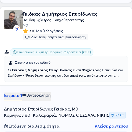
και σιγουριά, γνωρίζοντας ότι έχουν δίπλα τους έναν γιατρό που
ακούει με προσοχή, εξηγεί με απλότητα και φροντίζει με συνέπεια
και ανθρωπιά.
Γκιόκας Δημήτριος Σπυρίδωνας
Παιδοψυχίατρος - Ψυχοθεραπευτής
MD
|
9.8
12 αξιολογήσεις
Διαθεσιμότητα για βιντεοκλήση
Γνωσιακή Συμπεριφορική Θεραπεία (CBT)
Σχετικά με τον ειδικό
Ο
Γκιόκας Δημήτριος Σπυρίδωνας
είναι
Ψυχίατρος Παιδιών και
Εφήβων - Ψυχοθεραπευτής
και διατηρεί ιδιωτικό ιατρείο στην
Καλαμαριά Θεσσαλονίκης. Είναι απόφοιτος της Ιατρικής Σχολής
του Αριστοτελείου Πανεπιστημίου Θεσσαλονίκης (ΑΠΘ),
διπλωματούχος Ιατρικού Βελονισμού και εξειδικευμένος στη
Βιντεοκλήση
Ιατρείο 1
Γνωστική Συμπεριφορική Ψυχοθεραπεία (CBT)
, με πολυετή
εμπειρία σε δημόσια νοσοκομεία όπως στο Γενικό Νοσοκομείο
Θεσσαλονίκης Ιπποκράτειο, στο 424 Γενικό Στρατιωτικό
Δημήτριος Σπυρίδωνας Γκιόκας, MD
Νοσοκομείο Θεσσαλονίκης καθώς και στο Γενικό Νοσοκομείο
Κομνηνών 80, Καλαμαριά, ΝΟΜΟΣ ΘΕΣΣΑΛΟΝΙΚΗΣ
9,1 km
Παπαγεωργίου, έχοντας λάβει ειδικότητα Ψυχιατρικής παιδιού και
εφήβου. Στα πλαίσια της δια βίου μάθησης, έχει συμμετάσχει σε
Επόμενη διαθεσιμότητα
Κλείσε ραντεβού
εκπαιδευτικά σεμινάρια, επιστημονικά συνέδρια και δράσεις