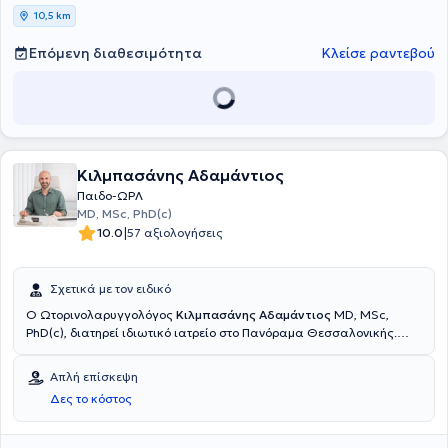
10,5 km
Επόμενη διαθεσιμότητα
Κλείσε ραντεβού
Κιλμπασάνης Αδαμάντιος
Παιδο-ΩΡΛ
MD, MSc, PhD(c)
|
10.0
57 αξιολογήσεις
Σχετικά με τον ειδικό
Ο Ωτορινολαρυγγολόγος
Κιλμπασάνης Αδαμάντιος
MD, MSc,
PhD(c), διατηρεί ιδιωτικό ιατρείο στο Πανόραμα Θεσσαλονικής.
Είναι υποψήφιος Διδάκτωρ της Ιατρικής Σχολής του ΔΠΘ στον
τομέα της Ωτολογίας-Ωτοχειρουργικής. Είναι κάτοχος
Απλή επίσκεψη
μεταπτυχιακού διπλώματος στη Χειρουργική του Θυρεοειδούς και
Δες το κόστος
Παραθυρεοειδών Αδένων του Αριστοτελείου Πανεπιστημίου
Θεσσαλονικής. Εργάστηκε και ειδικεύθηκε για χρόνια στην ΩΡΛ
κλινική του ΓΝΘ Γ.Παπανικολάου, όπου διετέλεσε και επικουρικός