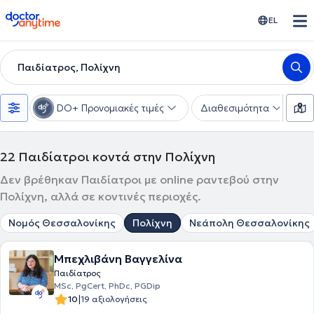
doctoranytime
EL
Παιδίατρος, Πολίχνη
DO+ Προνομιακές τιμές
Διαθεσιμότητα
Υ
22
Παιδίατροι κοντά στην Πολίχνη
Δεν βρέθηκαν Παιδίατροι με online ραντεβού στην
Πολίχνη, αλλά σε κοντινές περιοχές.
Νομός Θεσσαλονίκης
Πολίχνη
Νεάπολη Θεσσαλονίκης
Μπεχλιβάνη Βαγγελίνα
Παιδίατρος
MSc, PgCert, PhDc, PGDip
|
10
19 αξιολογήσεις