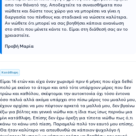
απο τον θάνατό της. Αποδεχτείτε τα συναισθήματα που
νιώθετε και δώστε τους χώρο για να μπορέσει να γίνει η
διεργασία του πένθους και σταδιακά να νιώσετε καλύτερα.
Αν νιώθετε ότι μπορεί να σας βοηθήσει κάποια ανανέωση
στο σπίτι που μένετε κάντε το. Είμαι στη διάθεσή σας αν το
χρειαστείτε.
Προβή Μαρία
Κατάθλιψη
Είμαι 16 ετών και είχα έναν χωρισμό πριν 6 μήνες που είχα δεθεί
πολύ με εκείνο το άτομο και από τότε υπάρχουν μέρες που δεν
τρώω και καθόλου, σκέφτομαι την αυτοκτονία όχι τόσο έντονα
όσο παλιά αλλά ακόμα υπάρχει στο πίσω μέρος του μυαλού μου,
έχουν αρχίσει να μου πέφτουν αρκετά τα μαλλιά μου, δεν βγαίνω
έξω για βόλτες και γενικά νιώθω και η ίδια πως ίσως περνάω μια
μίνι κατάθλιψη. Επίσης δεν έχω όρεξη για τίποτα νιώθω πως ό,τι
κάνω το κάνω υπό πίεση. Παραμελώ πολύ τον εαυτό μου επίσης.
Θα ήταν καλύτερο να απευθυνθώ σε κάποιον ψυχολόγο ή