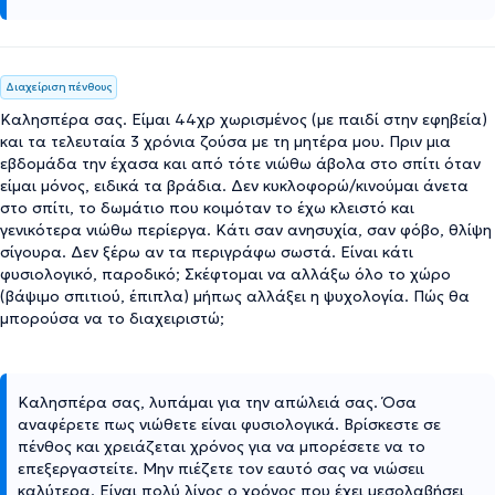
Διαχείριση πένθους
Καλησπέρα σας. Είμαι 44χρ χωρισμένος (με παιδί στην εφηβεία)
και τα τελευταία 3 χρόνια ζούσα με τη μητέρα μου. Πριν μια
εβδομάδα την έχασα και από τότε νιώθω άβολα στο σπίτι όταν
είμαι μόνος, ειδικά τα βράδια. Δεν κυκλοφορώ/κινούμαι άνετα
στο σπίτι, το δωμάτιο που κοιμόταν το έχω κλειστό και
γενικότερα νιώθω περίεργα. Κάτι σαν ανησυχία, σαν φόβο, θλίψη
σίγουρα. Δεν ξέρω αν τα περιγράφω σωστά. Είναι κάτι
φυσιολογικό, παροδικό; Σκέφτομαι να αλλάξω όλο το χώρο
(βάψιμο σπιτιού, έπιπλα) μήπως αλλάξει η ψυχολογία. Πώς θα
μπορούσα να το διαχειριστώ;
Καλησπέρα σας, λυπάμαι για την απώλειά σας. Όσα
αναφέρετε πως νιώθετε είναι φυσιολογικά. Βρίσκεστε σε
πένθος και χρειάζεται χρόνος για να μπορέσετε να το
επεξεργαστείτε. Μην πιέζετε τον εαυτό σας να νιώσειι
καλύτερα. Είναι πολύ λίγος ο χρόνος που έχει μεσολαβήσει