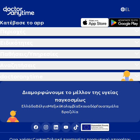
EL
Κατέβασε το app
Περιοχές
Ειδικότητες
Παθήσεις/Υπηρεσίες
Αναζητήσεις
doctoranytime
Διαμορφώνουμε το μέλλον της υγείας
παγκοσμίως
Ελλάδα
Βέλγιο
Μεξικό
Κολομβία
Εκουαδόρ
Γουατεμάλα
Βραζιλία
Οροι χρήσης
Cookies
Πολιτική προστασίας προσωπικού απορρήτου