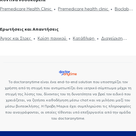
διαδίκτυο
ΔΕΠΥ
Κρίση πανικού
Δίαιτα και διατροφή
Τεστ προσωπικότητας
Τόνωση αυτοεκτίμησης
Άγχος και Στρες
Premedicare Health Clinic
Premedicare health clinic
Bioclab
Εθισμός
Τεστ επαγγελματικού προσανατολισμού
Κρίση πανικού
Ιδιωτικά Πολυιατρεία
Ερωτήσεις και Απαντήσεις
Άγχος και Στρες
Κρίση πανικού
Κατάθλιψη
Διαχείριση
πένθους
Το doctoranytime είναι ένα end-to-end solution που υποστηρίζει τον
χρήστη από τη στιγμή που αντιμετωπίζει ένα ιατρικό σύμπτωμα μέχρι τη
στιγμή της λύσης του, δίνοντας του τη δυνατότητα να βρεί τον ειδικό που
χρειάζεται, να ζητήσει καθοδήγηση μέσω chat και να μιλήσει μαζί του
μέσω βιντεοκλήσης. Η Προβη Μαρια έχει συμπληρώσει τις πληροφορίες
που αναγράφονται, οι οποίες τίθενται υπό επεξεργασία από την ομάδα
του doctoranytime.