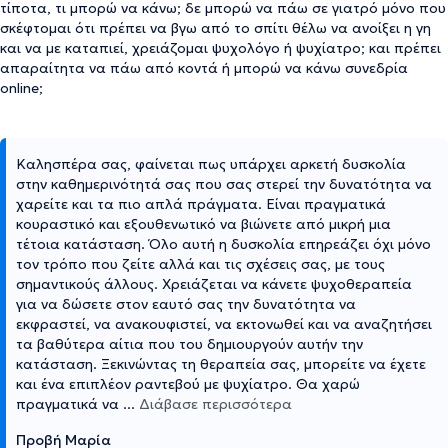
τίποτα, τι μπορώ να κάνω; δε μπορώ να πάω σε γιατρό μόνο που
σκέφτομαι ότι πρέπει να βγω από το σπίτι θέλω να ανοίξει η γη
και να με καταπιεί, χρειάζομαι ψυχολόγο ή ψυχίατρο; και πρέπει
απαραίτητα να πάω από κοντά ή μπορώ να κάνω συνεδρία
online;
Καλησπέρα σας, φαίνεται πως υπάρχει αρκετή δυσκολία
στην καθημερινότητά σας που σας στερεί την δυνατότητα να
χαρείτε και τα πιο απλά πράγματα. Είναι πραγματικά
κουραστικό και εξουθενωτικό να βιώνετε από μικρή μια
τέτοια κατάσταση. Όλο αυτή η δυσκολία επηρεάζει όχι μόνο
τον τρόπο που ζείτε αλλά και τις σχέσεις σας, με τους
σημαντικούς άλλους. Χρειάζεται να κάνετε ψυχοθεραπεία
για να δώσετε στον εαυτό σας την δυνατότητα να
εκφραστεί, να ανακουφιστεί, να εκτονωθεί και να αναζητήσει
τα βαθύτερα αίτια που του δημιουργούν αυτήν την
κατάσταση. Ξεκινώντας τη θεραπεία σας, μπορείτε να έχετε
και ένα επιπλέον ραντεβού με ψυχίατρο. Θα χαρώ
πραγματικά να
...
Διάβασε περισσότερα
Προβή Μαρία