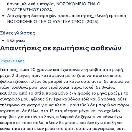
ύπνου_κλινική εμπειρία, ΝΟΣΟΚΟΜΕΙΟ ΓΝΑ Ο
ΕΥΑΓΓΕΛΙΣΜΟΣ (2024)
Διαχείρηση διαταραχών προσωπικότητας_κλινική εμπειρία,
ΝΟΣΟΚΟΜΕΙΟ ΓΝΑ Ο ΕΥΑΓΓΕΛΙΣΜΟΣ (2025)
Ξένες γλώσσες
Ελληνικά
Απαντήσεις σε ερωτήσεις ασθενών
Άγχος και Στρες
Γεια σας, είμαι 20 χρόνων και έχω κοινωνική φοβία από μικρή,
μέχρι 2-3 μήνες πριν κατάφερνα με το ζόρι να πάω έστω στο
ψιλικατζίδικο, πλέον δε μπορώ να κάνω ούτε αυτό, δε μπορώ να
πάω πουθενά μόνη μου ντρέπομαι πάρα πολύ, δε βγαίνω
καθόλου από το σπίτι παρά μόνο 3-4 φορές το μήνα μαζί με το
σύντροφό μου, φίλους δεν έχω καθόλου εδώ και 3 χρόνια, ούτε
τηλέφωνο σε γιατρό για να κλείσω ραντεβού δε μπορώ να πάρω
ντρέπομαι δε θέλω, στα 15 σταμάτησα μέχρι και το σχολείο
ακριβώς για αυτόν το λόγο, ειλικρινά δε ξέρω τι να κάνω έχω
κουραστεί τόσο πολύ, πλέον δε μπορώ και δεν έχω όρεξη να
κάνω τίποτα ούτε καν μέσα στο σπίτι ούτε να μαγειρέψω, ούτε