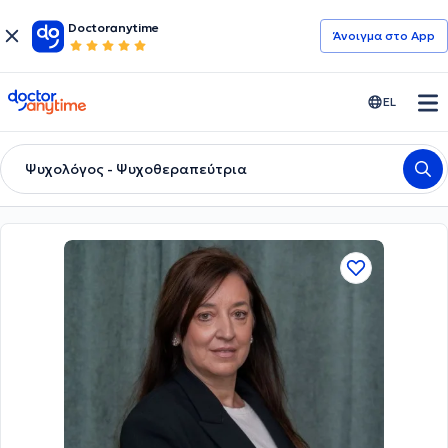
Doctoranytime
Άνοιγμα στο App
doctoranytime
EL
Ψυχολόγος - Ψυχοθεραπεύτρια