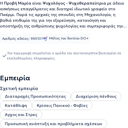
Η
Πρoβή Μαρία
είναι
Ψυχολόγος - Ψυχοθεραπεύτρια
με άδεια
ασκήσεως επαγγέλματος και διατηρεί ιδιωτικό γραφείο στο
Πικέρμι. Παρά τις αρχικές της σπουδές στη Μηχανολογία, η
βαθιά επιθυμία της για την εξερεύνηση, κατανόηση και
υποστήριξη της ανθρώπινης ψυχολογίας και συμπεριφοράς την
οδήγησε με συνέπεια στο νεανικό της όνειρο, στην εκπαιδευτική
κατάρτιση και την άσκηση του επαγγέλματος του ψυχολόγου.
Μέλος του δικτύου DO+
Αριθμός αδείας: 965101
Είναι τακτικό μέλος του ΣΕΨ (Συλλόγου Ελλήνων Ψυχολόγων), με
Αρ. Μητρώου 3224, καθώς επίσης είναι εγγεγραμμένη στο
Την περιγραφή επιμελείται η ομάδα του doctoranytime βασισμένη σε
Μητρώο Εθελοντών Ψυχολόγων ΣΕΨ για την παροχή
επαληθευμένες πληροφορίες.
ψυχολογικών υπηρεσιών σε ψυχοκοινωνικές παρεμβάσεις μετά
από μαζικές καταστροφές. Τέλος, έχει παρακολουθήσει πλήθος
σεμιναρίων και ημερίδων όπως διαχείρηση άγχους, κατάθλιψης,
Εμπειρία
διαταραχές πρόληψης τροφής, δραματοθεραπείας,
συναισθηματικών εξαρτήσεων, αυτοεκτίμησης κ.α.
Σχετική εμπειρία
Διαταραχές Προσωπικότητας
Διαχείριση πένθους
Κατάθλιψη
Κρίσεις Πανικού - Φοβίες
Αγχος και Στρες
Προσωπική ανάπτυξη και προβλήματα σχέσεων