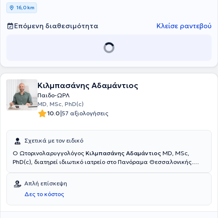
16,0 km
Επόμενη διαθεσιμότητα
Κλείσε ραντεβού
Κιλμπασάνης Αδαμάντιος
Παιδο-ΩΡΛ
MD, MSc, PhD(c)
|
10.0
57 αξιολογήσεις
Σχετικά με τον ειδικό
Ο Ωτορινολαρυγγολόγος
Κιλμπασάνης Αδαμάντιος
MD, MSc,
PhD(c), διατηρεί ιδιωτικό ιατρείο στο Πανόραμα Θεσσαλονικής.
Είναι υποψήφιος Διδάκτωρ της Ιατρικής Σχολής του ΔΠΘ στον
τομέα της Ωτολογίας-Ωτοχειρουργικής. Είναι κάτοχος
Απλή επίσκεψη
μεταπτυχιακού διπλώματος στη Χειρουργική του Θυρεοειδούς και
Δες το κόστος
Παραθυρεοειδών Αδένων του Αριστοτελείου Πανεπιστημίου
Θεσσαλονικής. Εργάστηκε και ειδικεύθηκε για χρόνια στην ΩΡΛ
κλινική του ΓΝΘ Γ.Παπανικολάου, όπου διετέλεσε και επικουρικός