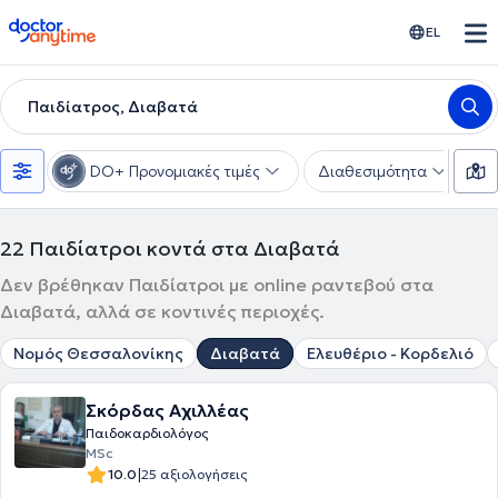
doctoranytime
EL
Παιδίατρος, Διαβατά
DO+ Προνομιακές τιμές
Διαθεσιμότητα
Υ
22
Παιδίατροι κοντά στα Διαβατά
Δεν βρέθηκαν Παιδίατροι με online ραντεβού στα
Διαβατά, αλλά σε κοντινές περιοχές.
Νομός Θεσσαλονίκης
Διαβατά
Ελευθέριο - Κορδελιό
Σκόρδας Αχιλλέας
Παιδοκαρδιολόγος
MSc
|
10.0
25 αξιολογήσεις