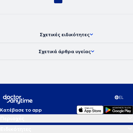
Κλινικής του Πανεπιστημίου Αθηνών στο Αττικό Νοσοκομείο επί 12
χρόνια (2006-2017). Ήταν υπεύθυνος του Ενδοκρινολογικού
Ιατρείου της Μονάδας Εφηβικής Υγείας της Β΄ Παιδιατρικής Κλινικής
του Πανεπιστημίου Αθηνών για 2 ακαδημαϊκά έτη (2015-2017). Από
τον Μάϊο του 2021 ως τον Αύγουστο του 2023 υπηρέτησε ως
Ακαδημαϊκός Υπότροφος στο Ιατρείο Υποδοχής Εφήβων με
Ενδοκρινικά Νοσήματα της Μονάδας Ενδοκρινολογίας της Β΄
Σχετικές ειδικότητες
Μαιευτικής – Γυναικολογικής Κλινικής του Πανεπιστημίου Αθηνών.
Ασκεί διδακτικό έργο στο Πρόγραμμα Μεταπτυχιακών Σπουδών
«Έρευνα στη Γυναικεία Αναπαραγωγή», στο ΠΜΣ «Ενδοκρινικές
Σχετικά άρθρα υγείας
Νεοπλασίες» της Χειρουργικής Κλινικής της Ιατρικής Σχολής του
Πανεπιστημίου Αθηνών, στο ΠΜΣ «Σύγχρονη πρόληψη και
αντιμετώπιση παιδιατρικών νοσημάτων» της Ιατρικής Σχολής του
Πανεπιστημίου Θεσσαλίας καθώς και στα προπτυχιακά
υποχρεωτικά κατ’ επιλογήν μαθήματα της Ενδοκρινολογίας και της
Νεογνολογίας στην Ιατρική Σχολή Αθηνών. Έχει δημοσιεύσει πάνω
από 100 επιστημονικά άρθρα, εκ των οποίων 50 πλήρεις
δημοσιεύσεις σε διεθνή περιοδικά του SCI (indexed in PubMed), εκ
των οποίων οι 24 την τελευταία 5ετία, με h-index 16 (5-yr h-index 13),
EL
h-10 index 26 (5-yr h-10 index 20) και 966 συνολικές παραθέσεις
εκ των οποίων οι 544 από το 2019. Έχει επίσης τουλάχιστον 58
Κατέβασε το app
δημοσιευμένα abstracts σε supplements διεθνών περιοδικών εκ των
Περιοχές
οποίων 50 ανευρίσκονται στο google scholar και 10 είναι indexed
στο PubMed Central. Στις 15.05.23 προσεκλήθη από την European
Ειδικότητες
Society of Endocrinology να παραδώσει διάλεξη με θέμα ‘Role of