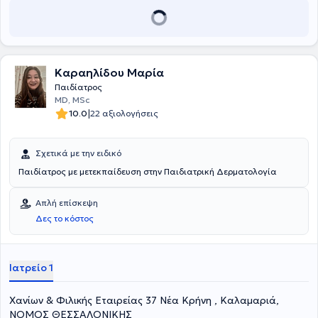
ενημέρωσης του κοινού σε θέματα ψυχικής υγείας παιδιών και
εφήβων. Είναι μέλος του Ειδικού Σώματος Ιατρών του Κέντρου
Πιστοποίησης Αναπηρίας (ΚΕ.Π.Α.), μέλος του Ιατρικού Συλλόγου
Θεσσαλονίκης και της Παιδοψυχιατρικής Εταιρίας Ελλάδος.
Επίσης είναι επιστημονικά υπεύθυνος του Ανοικτού Κέντρου Παιδιού
των Ιατρών του Κόσμου στη Περιφέρεια Θεσσαλονίκης. Τέλος, στο
Καραηλίδου Μαρία
ιδιωτικό του ιατρείο παρέχει υπηρεσίες παιδοψυχιατρικής
Παιδίατρος
εκτίμησης, ψυχοθεραπείας παιδιών, οικογένειας και ενηλίκων,
MD, MSc
φαρμακοθεραπείας, συνταγογράφησης θεραπειών ειδικής
|
10.0
22 αξιολογήσεις
αγωγής, συμβουλευτικής γονέων και σύνταξης ιατρικού φακέλου
αναπηρίας.
Σχετικά με την ειδικό
Παιδίατρος με μετεκπαίδευση στην Παιδιατρική Δερματολογία
Απλή επίσκεψη
Δες το κόστος
Ιατρείο 1
Χανίων & Φιλικής Εταιρείας 37 Νέα Κρήνη , Καλαμαριά,
ΝΟΜΟΣ ΘΕΣΣΑΛΟΝΙΚΗΣ