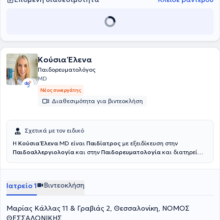
Κούσια Έλενα
Παιδορευματολόγος
MD
Νέος συνεργάτης
Διαθεσιμότητα για βιντεοκλήση
Σχετικά με τον ειδικό
Η
Κούσια Έλενα
MD είναι
Παιδίατρος
με εξειδίκευση στην
Παιδοαλλεργιολογία
και στην
Παιδορευματολογία
και διατηρεί
ιδιωτικό ιατρείο στην Θεσσαλονίκη. Είναι υπεύθυνη των ιατρείων
παιδοαλλεργιολογίας και παιδορευματολογίας στη Γενική κλινική
Θεσσαλονίκης. Αποφοίτησε το 2012 από τη ιατρική σχολή του
Βιντεοκλήση
Ιατρείο 1
Αριστοτέλειου Πανεπιστήμιου Θεσσαλονίκης και ολοκλήρωσε την
ειδικότητα της παιδιατρικής στο Ακαδημαϊκό νοσοκομείο Βίτεν της
Γερμανίας. Στην συνέχεια εξειδικεύθηκε στην Παιδοαλλεργιολογία
Μαρίας Κάλλας 11 & Γραβιάς 2, Θεσσαλονίκη, ΝΟΜΟΣ
στην Πανεπιστημιακή παιδιατρική κλινική Μπόχουμ Γερμανίας και
ΘΕΣΣΑΛΟΝΙΚΗΣ