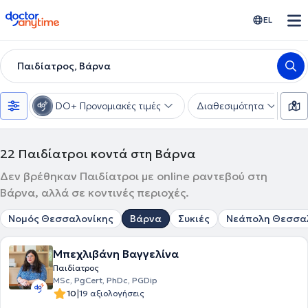
doctoranytime
EL
Παιδίατρος, Βάρνα
DO+ Προνομιακές τιμές
Διαθεσιμότητα
Υ
22
Παιδίατροι κοντά στη Βάρνα
Δεν βρέθηκαν Παιδίατροι με online ραντεβού στη
Βάρνα, αλλά σε κοντινές περιοχές.
Νομός Θεσσαλονίκης
Βάρνα
Συκιές
Νεάπολη Θεσσα
Μπεχλιβάνη Βαγγελίνα
Παιδίατρος
MSc, PgCert, PhDc, PGDip
|
10
19 αξιολογήσεις