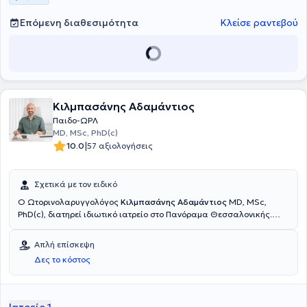
Επόμενη διαθεσιμότητα
Κλείσε ραντεβού
Κιλμπασάνης Αδαμάντιος
Παιδο-ΩΡΛ
MD, MSc, PhD(c)
|
10.0
57 αξιολογήσεις
Σχετικά με τον ειδικό
Ο Ωτορινολαρυγγολόγος
Κιλμπασάνης Αδαμάντιος
MD, MSc,
PhD(c), διατηρεί ιδιωτικό ιατρείο στο Πανόραμα Θεσσαλονικής.
Είναι υποψήφιος Διδάκτωρ της Ιατρικής Σχολής του ΔΠΘ στον
τομέα της Ωτολογίας-Ωτοχειρουργικής. Είναι κάτοχος
Απλή επίσκεψη
μεταπτυχιακού διπλώματος στη Χειρουργική του Θυρεοειδούς και
Δες το κόστος
Παραθυρεοειδών Αδένων του Αριστοτελείου Πανεπιστημίου
Θεσσαλονικής. Εργάστηκε και ειδικεύθηκε για χρόνια στην ΩΡΛ
κλινική του ΓΝΘ Γ.Παπανικολάου, όπου διετέλεσε και επικουρικός
επιμελητής, αναλαμβάνοντας πληθώρα ασθενών και χειρουργικών