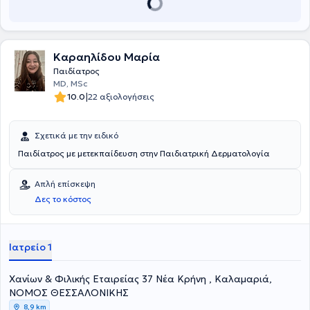
εφήβων. Είναι μέλος του Ειδικού Σώματος Ιατρών του Κέντρου
Πιστοποίησης Αναπηρίας (ΚΕ.Π.Α.), μέλος του Ιατρικού Συλλόγου
Θεσσαλονίκης και της Παιδοψυχιατρικής Εταιρίας Ελλάδος.
Επίσης είναι επιστημονικά υπεύθυνος του Ανοικτού Κέντρου Παιδιού
των Ιατρών του Κόσμου στη Περιφέρεια Θεσσαλονίκης. Τέλος, στο
Καραηλίδου Μαρία
ιδιωτικό του ιατρείο παρέχει υπηρεσίες παιδοψυχιατρικής
Παιδίατρος
εκτίμησης, ψυχοθεραπείας παιδιών, οικογένειας και ενηλίκων,
MD, MSc
φαρμακοθεραπείας, συνταγογράφησης θεραπειών ειδικής
|
10.0
22 αξιολογήσεις
αγωγής, συμβουλευτικής γονέων και σύνταξης ιατρικού φακέλου
αναπηρίας.
Σχετικά με την ειδικό
Παιδίατρος με μετεκπαίδευση στην Παιδιατρική Δερματολογία
Απλή επίσκεψη
Δες το κόστος
Ιατρείο 1
Χανίων & Φιλικής Εταιρείας 37 Νέα Κρήνη , Καλαμαριά,
ΝΟΜΟΣ ΘΕΣΣΑΛΟΝΙΚΗΣ
8,9 km