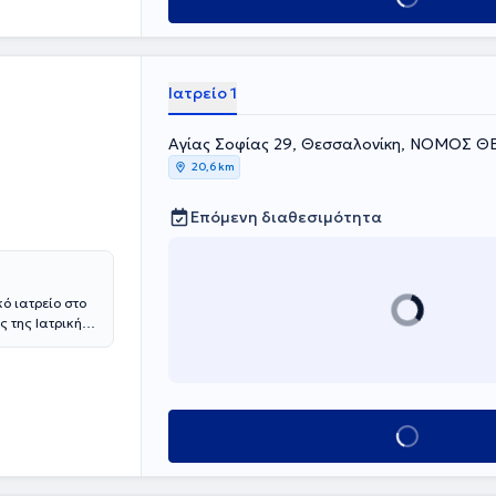
 στα πλαίσια
κοόγραμμα, ο
κός έλεγχος,
 και
Ιατρείο 1
υμμετοχή σε
 ελληνικά
Αγίας Σοφίας 29, Θεσσαλονίκη, ΝΟΜΟΣ 
20,6 km
Επόμενη διαθεσιμότητα
ό ιατρείο στο
ς της Ιατρικής
στεί σε πολλά
κή Κλινική του
οκομείο
την Γερμανία.
γολόγους και
Κλείσε ραντεβού
ο φάσμα της
 στην
α, υπερτροφία