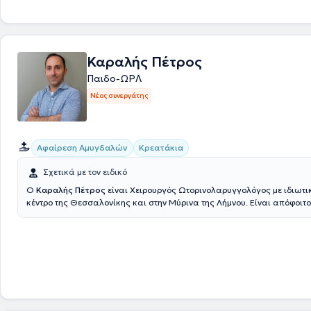
down. Επιπλέον, πέρα από την κλινική εξέταση που πραγματοποιείται
της επίσκεψης στο ιατρείο της, προσφέρει υπηρεσίες όπως είναι το α
ενδοσκοπικός έλεγχος, ο καθαρισμός των αυτιών, ο πλήρης ακοολογι
όπως ακόμα και το τυμπανόγραμμα. Τέλος, αποτελεί μέλος ελληνικών
ευρωπαϊκών επιστημονικών εταιρειών, ενώ από το 1989 έχει ενεργό σ
Καραλής Πέτρος
πανελλήνια και διεθνή συνέδρια και αριθμεί δημοσιεύεις σε ξένα και
Παιδο-ΩΡΛ
περιοδικά.
Νέος συνεργάτης
Αφαίρεση Αμυγδαλών
Κρεατάκια
Σχετικά με τον ειδικό
Ο
Καραλής Πέτρος
είναι Χειρουργός Ωτορινολαρυγγολόγος με ιδιωτικ
κέντρο της Θεσσαλονίκης και στην Μύρινα της Λήμνου. Είναι απόφοιτο
Σχολής του Αριστοτελείου Πανεπιστημίου Θεσσαλονίκης και έχει εργα
νοσοκομεία της Ελλάδας και του εξωτερικού, όπως στην πανεπιστημια
νοσοκομείου Παπαγεωργίου της Θεσσαλονίκης, το Αντικαρκινικό Νοσ
Θεσσαλονίκης ''Θεαγένειο'' και το Marienhospital του Gelsenkirchen σ
Εκεί συνεργάστηκε με πανευρωπαϊκώς καταξιωμένους Ωτορινολαρυγ
διενήργησε πληθώρα χειρουργικών επεμβάσεων που καλύπτουν όλο τ
ειδικότητας. Είναι εξειδικευμένος στην Παιδο-ΩΡΛ με μεγάλη εμπειρία
χειρουργική τόσο των παιδιών (αδενοειδείς εκβλαστήσεις - κρεατάκι