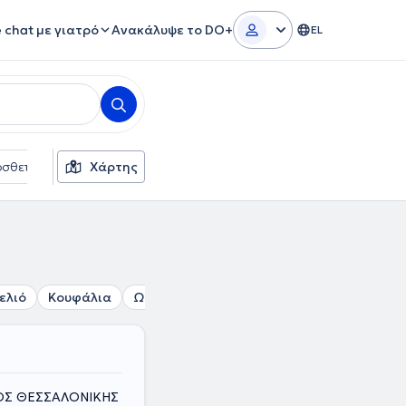
e chat με γιατρό
Ανακάλυψε το DO+
EL
σθετα φίλτρα
Χάρτης
Γλώσσες
Ασφαλιστικές εταιρείες
ελιό
Κουφάλια
Ωραιόκαστρο
Μενεμένη
Εύοσμος
ΜΟΣ ΘΕΣΣΑΛΟΝΙΚΗΣ