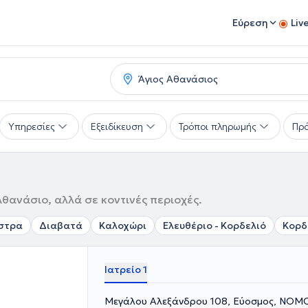
Εύρεση
Liv
Υπηρεσίες
Εξειδίκευση
Τρόποι πληρωμής
Πρό
Αθανάσιο, αλλά σε κοντινές περιοχές.
στρα
Διαβατά
Καλοχώρι
Ελευθέριο - Κορδελιό
Κορδ
Ιατρείο 1
Μεγάλου Αλεξάνδρου 108, Εύοσμος, ΝΟ