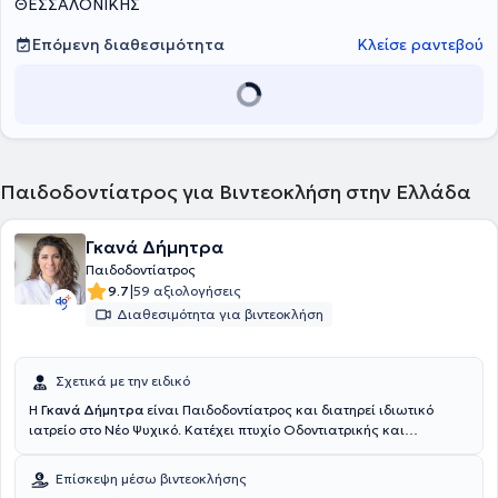
αφαίρεση φρονιμιτών, λεύκανση, αισθητική οδοντιατρική,
ΘΕΣΣΑΛΟΝΙΚΗΣ
ορθοδοντικές θεραπείες με διάφανους νάρθηκες και με την μέθοδο
FASTBRACES, περιοδοντολογία, προσθετική, ενδοδοντία και
Επόμενη διαθεσιμότητα
Κλείσε ραντεβού
εμφράξεις, μεσοθεραπεία προσώπου.
Παιδοδοντίατρος για Βιντεοκλήση στην Ελλάδα
Γκανά Δήμητρα
Παιδοδοντίατρος
|
9.7
59 αξιολογήσεις
Διαθεσιμότητα για βιντεοκλήση
Σχετικά με την ειδικό
Η
Γκανά Δήμητρα
είναι Παιδοδοντίατρος και διατηρεί ιδιωτικό
ιατρείο στο Νέο Ψυχικό. Κατέχει πτυχίο Οδοντιατρικής και
αναλαμβάνει υπηρεσίες σχετικά με εμφυτεύματα, περιοδοντολογία,
προσθετική, επανορθωτική, αισθητική οδοντιατρική, λεύκανση,
Επίσκεψη μέσω βιντεοκλήσης
ορθοδοντική, παιδοδοντία και προληπτική οδοντιατρική. Ο χώρος