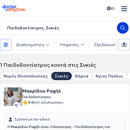
doctoranytime
EL
Παιδοδοντίατρος, Συκιές
Διαθεσιμότητα
Υπηρεσίες
Εξειδίκευση
1
Παιδοδοντίατρος κοντά στις Συκιές
Νομός Θεσσαλονίκης
Συκιές
Βάρνα
Άγιος Παύλος
Μακρίδου Ραχήλ
Παιδοδοντίατρος
|
9.6
40 αξιολογήσεις
Σχετικά με την ειδικό
Η
Μακρίδου Ραχήλ
είναι Οδοντίατρος – Παιδοδοντίατρος και