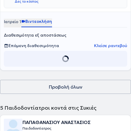
Δες το κόστος
του ιατρείου είναι πλήρως εξοπλισμένος, ενώ είναι καθαρός και
φιλόξενος τόσο για τους μεγάλους, όσο και για τους μικρούς
ασθενείς.
Βιντεοκλήση
Ιατρείο 1
Διαθεσιμότητα εξ αποστάσεως
Επόμενη διαθεσιμότητα
Κλείσε ραντεβού
Προβολή όλων
5
Παιδοδοντίατροι κοντά στις Συκιές
ΠΑΠΑΘΑΝΑΣΙΟΥ ΑΝΑΣΤΑΣΙΟΣ
Παιδοδοντίατρος