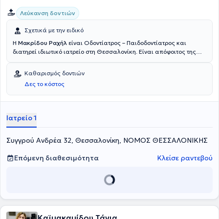
Λεύκανση δοντιών
Σχετικά με την ειδικό
Η
Μακρίδου Ραχήλ
είναι Οδοντίατρος – Παιδοδοντίατρος και
διατηρεί ιδιωτικό ιατρείο στη Θεσσαλονίκη. Είναι απόφοιτος της
Οδοντιατρικής Σχολής του Αριστοτελείου Πανεπιστήμιου
Θεσσαλονίκης και έχει μετεκπαιδευθεί στην παιδοδοντιατρική στην
Καθαρισμός δοντιών
Οδοντιατρική Σχολή Aarhus της Δανίας και στο Πανεπιστήμιο
Δες το κόστος
Leeds της Αγγλίας. Διαθέτει μακρόχρονη ακαδημαϊκή και
επαγγελματική εμπειρία στο χώρο και στο ιατρείο της καλύπτει τις
ανάγκες παιδιών και ενηλίκων.
Ιατρείο 1
Συγγρού Ανδρέα 32, Θεσσαλονίκη, ΝΟΜΟΣ ΘΕΣΣΑΛΟΝΙΚΗΣ
Επόμενη διαθεσιμότητα
Κλείσε ραντεβού
Καϊμακαμίδου Τάνια