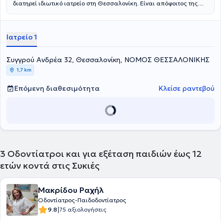
διατηρεί ιδιωτικό ιατρείο στη Θεσσαλονίκη. Είναι απόφοιτος της
Οδοντιατρικής Σχολής του Αριστοτελείου Πανεπιστήμιου
Θεσσαλονίκης και έχει μετεκπαιδευθεί στην παιδοδοντιατρική στην
Οδοντιατρική Σχολή Aarhus της Δανίας και στο Πανεπιστήμιο
Ιατρείο 1
Leeds της Αγγλίας. Διαθέτει μακρόχρονη ακαδημαϊκή και
επαγγελματική εμπειρία στο χώρο και στο ιατρείο της καλύπτει τις
ανάγκες παιδιών και ενηλίκων.
Συγγρού Ανδρέα 32, Θεσσαλονίκη, ΝΟΜΟΣ ΘΕΣΣΑΛΟΝΙΚΗΣ
1,7 km
Επόμενη διαθεσιμότητα
Κλείσε ραντεβού
3
Οδοντίατροι και για εξέταση παιδιών έως 12
ετών κοντά στις Συκιές
Μακρίδου Ραχήλ
Οδοντίατρος-Παιδοδοντίατρος
|
9.8
75 αξιολογήσεις