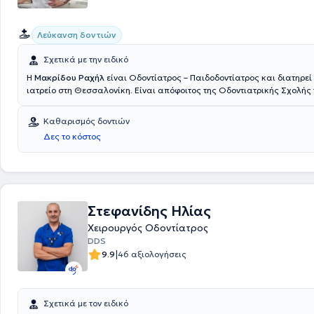
Λεύκανση δοντιών
Σχετικά με την ειδικό
Η
Μακρίδου Ραχήλ
είναι Οδοντίατρος – Παιδοδοντίατρος και διατηρεί
ιατρείο στη Θεσσαλονίκη. Είναι απόφοιτος της Οδοντιατρικής Σχολής 
Αριστοτελείου Πανεπιστήμιου Θεσσαλονίκης και έχει μετεκπαιδευθεί 
παιδοδοντιατρική στην Οδοντιατρική Σχολή Aarhus της Δανίας και στ
Καθαρισμός δοντιών
Leeds της Αγγλίας. Διαθέτει μακρόχρονη ακαδημαϊκή και επαγγελματ
Δες το κόστος
στο χώρο και στο ιατρείο της καλύπτει τις ανάγκες παιδιών και ενηλί
Στεφανίδης Ηλίας
Χειρουργός Οδοντίατρος
DDS
|
9.9
46 αξιολογήσεις
Σχετικά με τον ειδικό