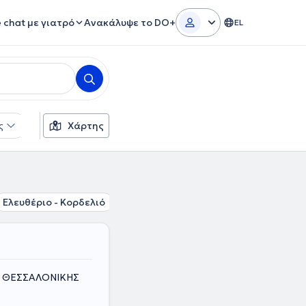
e chat με γιατρό
Ανακάλυψε το DO+
EL
ς
Φύλο
Χάρτης
Ελευθέριο - Κορδελιό
Σταυρούπολη
Ηλιούπολη Θεσσαλο
ΟΣ ΘΕΣΣΑΛΟΝΙΚΗΣ