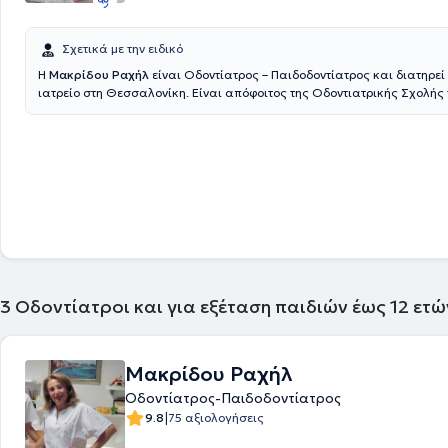
Σχετικά με την ειδικό
Η
Μακρίδου Ραχήλ
είναι Οδοντίατρος – Παιδοδοντίατρος και διατηρεί
ιατρείο στη Θεσσαλονίκη. Είναι απόφοιτος της Οδοντιατρικής Σχολής 
Αριστοτελείου Πανεπιστήμιου Θεσσαλονίκης και έχει μετεκπαιδευθεί 
παιδοδοντιατρική στην Οδοντιατρική Σχολή Aarhus της Δανίας και στ
Leeds της Αγγλίας. Διαθέτει μακρόχρονη ακαδημαϊκή και επαγγελματ
στο χώρο και στο ιατρείο της καλύπτει τις ανάγκες παιδιών και ενηλί
3
Οδοντίατροι και για εξέταση παιδιών έως 12 ετ
Μακρίδου Ραχήλ
Οδοντίατρος-Παιδοδοντίατρος
|
9.8
75 αξιολογήσεις