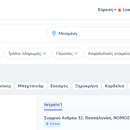
Εύρεση
Liv
Τρόποι πληρωμής
Γλώσσες
Ασφαλιστικές εταιρείε
νίκης
Μπεχτσινάρ
Εύοσμος
Ξηροκρήνη
Κορδελιό
Ιατρείο 1
Συγγρού Ανδρέα 32, Θεσσαλονίκη, ΝΟΜ
3,5 km