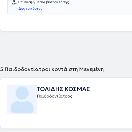
Επίσκεψη μέσω βιντεοκλήσης
ιατρείου είναι πλήρως εξοπλισμένος, ενώ είναι καθαρός και φιλόξενο
Δες το κόστος
μεγάλους, όσο και για τους μικρούς ασθενείς.
5
Παιδοδοντίατροι κοντά στη Μενεμένη
ΤΟΛΙΔΗΣ ΚΟΣΜΑΣ
Παιδοδοντίατρος