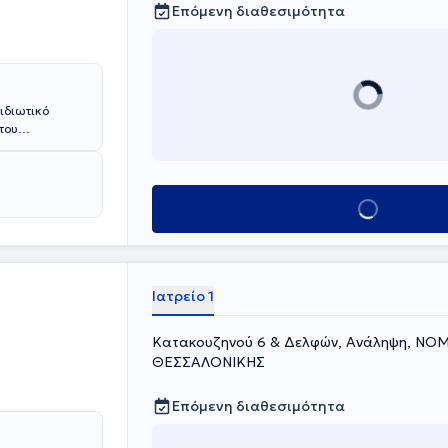
Επόμενη διαθεσιμότητα
 ιδιωτικό
του
στην
ο Πανεπιστήμιο
ική εμπειρία
κων.
Κλείσε ραντεβού
Ιατρείο 1
Κατακουζηνού 6 & Δελφών, Ανάληψη, ΝΟ
ΘΕΣΣΑΛΟΝΙΚΗΣ
Επόμενη διαθεσιμότητα