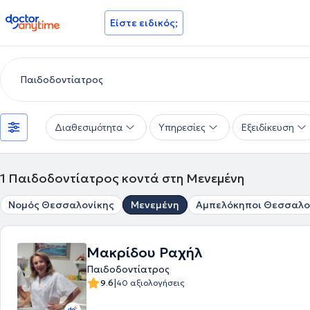
doctoranytime
Είστε ειδικός;
Διαθεσιμότητα
Υπηρεσίες
Εξειδίκευση
1
Παιδοδοντίατρος κοντά στη Μενεμένη
Νομός Θεσσαλονίκης
Μενεμένη
Αμπελόκηποι Θεσσαλο
Μακρίδου Ραχήλ
Παιδοδοντίατρος
|
9.6
40 αξιολογήσεις