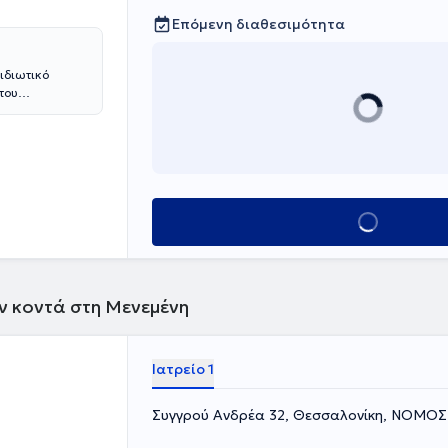
Επόμενη διαθεσιμότητα
 ιδιωτικό
του
στην
ο Πανεπιστήμιο
ική εμπειρία
κων.
Κλείσε ραντεβού
ών κοντά στη Μενεμένη
Ιατρείο 1
Συγγρού Ανδρέα 32, Θεσσαλονίκη, ΝΟΜ