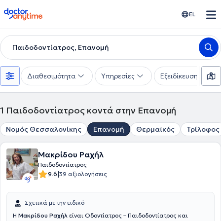
doctoranytime
EL
Παιδοδοντίατρος, Επανομή
Διαθεσιμότητα
Υπηρεσίες
Εξειδίκευση
1
Παιδοδοντίατρος κοντά στην Επανομή
Νομός Θεσσαλονίκης
Επανομή
Θερμαϊκός
Τρίλοφος
Μακρίδου Ραχήλ
Παιδοδοντίατρος
|
9.6
39 αξιολογήσεις
Σχετικά με την ειδικό
Η
Μακρίδου Ραχήλ
είναι Οδοντίατρος – Παιδοδοντίατρος και