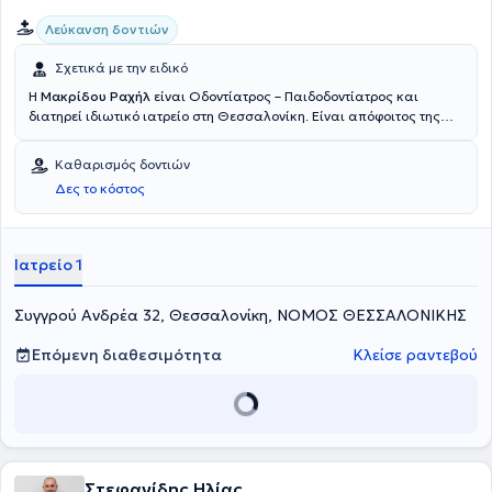
Λεύκανση δοντιών
Σχετικά με την ειδικό
Η
Μακρίδου Ραχήλ
είναι Οδοντίατρος – Παιδοδοντίατρος και
διατηρεί ιδιωτικό ιατρείο στη Θεσσαλονίκη. Είναι απόφοιτος της
Οδοντιατρικής Σχολής του Αριστοτελείου Πανεπιστήμιου
Θεσσαλονίκης και έχει μετεκπαιδευθεί στην παιδοδοντιατρική στην
Καθαρισμός δοντιών
Οδοντιατρική Σχολή Aarhus της Δανίας και στο Πανεπιστήμιο
Δες το κόστος
Leeds της Αγγλίας. Διαθέτει μακρόχρονη ακαδημαϊκή και
επαγγελματική εμπειρία στο χώρο και στο ιατρείο της καλύπτει τις
ανάγκες παιδιών και ενηλίκων.
Ιατρείο 1
Συγγρού Ανδρέα 32, Θεσσαλονίκη, ΝΟΜΟΣ ΘΕΣΣΑΛΟΝΙΚΗΣ
Επόμενη διαθεσιμότητα
Κλείσε ραντεβού
Στεφανίδης Ηλίας