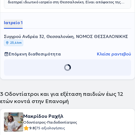
διατηρεί ιδιωτικό ιατρείο στη Θεσσαλονίκη. Είναι απόφοιτος της
Οδοντιατρικής Σχολής του Αριστοτελείου Πανεπιστήμιου
Θεσσαλονίκης και έχει μετεκπαιδευθεί στην παιδοδοντιατρική στην
Οδοντιατρική Σχολή Aarhus της Δανίας και στο Πανεπιστήμιο
Ιατρείο 1
Leeds της Αγγλίας. Διαθέτει μακρόχρονη ακαδημαϊκή και
επαγγελματική εμπειρία στο χώρο και στο ιατρείο της καλύπτει τις
ανάγκες παιδιών και ενηλίκων.
Συγγρού Ανδρέα 32, Θεσσαλονίκη, ΝΟΜΟΣ ΘΕΣΣΑΛΟΝΙΚΗΣ
23,4 km
Επόμενη διαθεσιμότητα
Κλείσε ραντεβού
3
Οδοντίατροι και για εξέταση παιδιών έως 12
ετών κοντά στην Επανομή
Μακρίδου Ραχήλ
Οδοντίατρος-Παιδοδοντίατρος
|
9.8
75 αξιολογήσεις