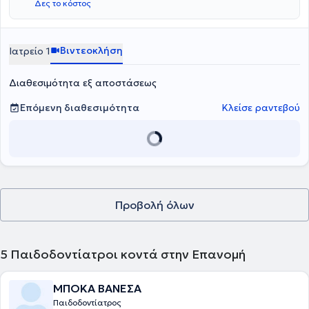
Δες το κόστος
του ιατρείου είναι πλήρως εξοπλισμένος, ενώ είναι καθαρός και
φιλόξενος τόσο για τους μεγάλους, όσο και για τους μικρούς
ασθενείς.
Βιντεοκλήση
Ιατρείο 1
Διαθεσιμότητα εξ αποστάσεως
Επόμενη διαθεσιμότητα
Κλείσε ραντεβού
Προβολή όλων
5
Παιδοδοντίατροι κοντά στην Επανομή
ΜΠΟΚΑ ΒΑΝΕΣΑ
Παιδοδοντίατρος