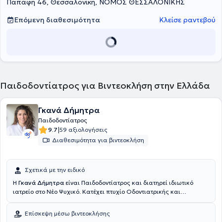
Παπάφη 46, Θεσσαλονίκη, ΝΟΜΟΣ ΘΕΣΣΑΛΟΝΙΚΗΣ
Επόμενη διαθεσιμότητα
Κλείσε ραντεβού
Παιδοδοντίατρος για Βιντεοκλήση στην Ελλάδα
Γκανά Δήμητρα
Παιδοδοντίατρος
|
9.7
59 αξιολογήσεις
Διαθεσιμότητα για βιντεοκλήση
Σχετικά με την ειδικό
Η
Γκανά Δήμητρα
είναι Παιδοδοντίατρος και διατηρεί ιδιωτικό
ιατρείο στο Νέο Ψυχικό. Κατέχει πτυχίο Οδοντιατρικής και
αναλαμβάνει υπηρεσίες σχετικά με εμφυτεύματα, περιοδοντολογία,
προσθετική, επανορθωτική, αισθητική οδοντιατρική, λεύκανση,
Επίσκεψη μέσω βιντεοκλήσης
ορθοδοντική, παιδοδοντία και προληπτική οδοντιατρική. Ο χώρος