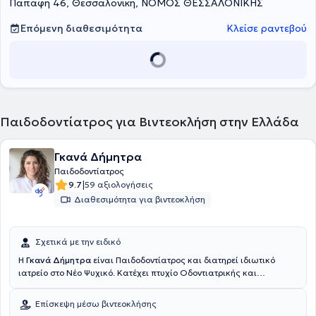
Παπάφη 46, Θεσσαλονίκη, ΝΟΜΟΣ ΘΕΣΣΑΛΟΝΙΚΗΣ
Επόμενη διαθεσιμότητα
Κλείσε ραντεβού
Παιδοδοντίατρος για Βιντεοκλήση στην Ελλάδα
Γκανά Δήμητρα
Παιδοδοντίατρος
|
9.7
59 αξιολογήσεις
Διαθεσιμότητα για βιντεοκλήση
Σχετικά με την ειδικό
Η
Γκανά Δήμητρα
είναι Παιδοδοντίατρος και διατηρεί ιδιωτικό
ιατρείο στο Νέο Ψυχικό. Κατέχει πτυχίο Οδοντιατρικής και
αναλαμβάνει υπηρεσίες σχετικά με εμφυτεύματα, περιοδοντολογία,
προσθετική, επανορθωτική, αισθητική οδοντιατρική, λεύκανση,
Επίσκεψη μέσω βιντεοκλήσης
ορθοδοντική, παιδοδοντία και προληπτική οδοντιατρική. Ο χώρος