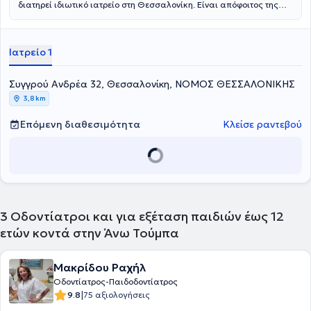
διατηρεί ιδιωτικό ιατρείο στη Θεσσαλονίκη. Είναι απόφοιτος της
Οδοντιατρικής Σχολής του Αριστοτελείου Πανεπιστήμιου
Θεσσαλονίκης και έχει μετεκπαιδευθεί στην παιδοδοντιατρική στην
Οδοντιατρική Σχολή Aarhus της Δανίας και στο Πανεπιστήμιο
Ιατρείο 1
Leeds της Αγγλίας. Διαθέτει μακρόχρονη ακαδημαϊκή και
επαγγελματική εμπειρία στο χώρο και στο ιατρείο της καλύπτει τις
ανάγκες παιδιών και ενηλίκων.
Συγγρού Ανδρέα 32, Θεσσαλονίκη, ΝΟΜΟΣ ΘΕΣΣΑΛΟΝΙΚΗΣ
3,8 km
Επόμενη διαθεσιμότητα
Κλείσε ραντεβού
3
Οδοντίατροι και για εξέταση παιδιών έως 12
ετών κοντά στην Άνω Τούμπα
Μακρίδου Ραχήλ
Οδοντίατρος-Παιδοδοντίατρος
|
9.8
75 αξιολογήσεις