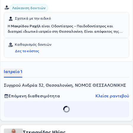
Λεύκανση δοντιών
Σχετικά με την ειδικό
Η
Μακρίδου Ραχήλ
είναι Οδοντίατρος – Παιδοδοντίατρος και
διατηρεί ιδιωτικό ιατρείο στη Θεσσαλονίκη. Είναι απόφοιτος της
Οδοντιατρικής Σχολής του Αριστοτελείου Πανεπιστήμιου
Θεσσαλονίκης και έχει μετεκπαιδευθεί στην παιδοδοντιατρική στην
Καθαρισμός δοντιών
Οδοντιατρική Σχολή Aarhus της Δανίας και στο Πανεπιστήμιο
Δες το κόστος
Leeds της Αγγλίας. Διαθέτει μακρόχρονη ακαδημαϊκή και
επαγγελματική εμπειρία στο χώρο και στο ιατρείο της καλύπτει τις
ανάγκες παιδιών και ενηλίκων.
Ιατρείο 1
Συγγρού Ανδρέα 32, Θεσσαλονίκη, ΝΟΜΟΣ ΘΕΣΣΑΛΟΝΙΚΗΣ
Επόμενη διαθεσιμότητα
Κλείσε ραντεβού
Στεφανίδης Ηλίας