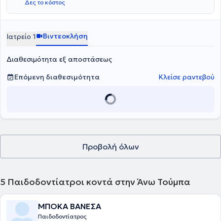
Δες το κόστος
του ιατρείου είναι πλήρως εξοπλισμένος, ενώ είναι καθαρός και
φιλόξενος τόσο για τους μεγάλους, όσο και για τους μικρούς
ασθενείς.
Βιντεοκλήση
Ιατρείο 1
Διαθεσιμότητα εξ αποστάσεως
Επόμενη διαθεσιμότητα
Κλείσε ραντεβού
Προβολή όλων
5
Παιδοδοντίατροι κοντά στην Άνω Τούμπα
ΜΠΟΚΑ ΒΑΝΕΣΑ
Παιδοδοντίατρος