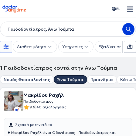
doctoranytime
EL
Παιδοδοντίατρος, Άνω Τούμπα
Διαθεσιμότητα
Υπηρεσίες
Εξειδίκευση
1
Παιδοδοντίατρος κοντά στην Άνω Τούμπα
Νομός Θεσσαλονίκης
Άνω Τούμπα
Τριανδρία
Κάτω Τ
Μακρίδου Ραχήλ
Παιδοδοντίατρος
|
9.6
40 αξιολογήσεις
Σχετικά με την ειδικό
Η
Μακρίδου Ραχήλ
είναι Οδοντίατρος – Παιδοδοντίατρος και