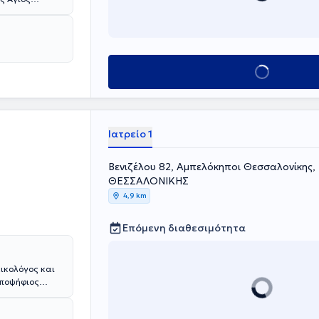
 κάλυψη των
την Αθήνα.
ου κοινωνικού
αλονίκης και
 τις υπηρεσίες
ΠΘ, ολοκλήρωσε
Θεσσαλονίκης
. Είναι
πειγόντων
Κλείσε ραντεβού
rics (ALSO).
ής και
ήλου (HSCCP)
κολποσκόπησης.
Ιατρείο 1
κη, με
νήματα νέας
Βενιζέλου 82, Αμπελόκηποι Θεσσαλονίκη
όμενες
ΘΕΣΣΑΛΟΝΙΚΗΣ
hpv DNA test,
4,9 km
τώπιση
ξουαλικώς
Επόμενη διαθεσιμότητα
ιδική και
- Χειρουργική
μότητας -
ημα, 3D & 4D
αικολόγος και
υποψήφιος
έγγιση της
ημονικός
ς μεθόδους,
Νοσοκομείου