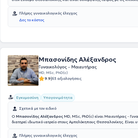
δευτεροβάθμια κέντρα υγείας, αναδεικνύοντας τη δέσμευσή του στην
Λουκάς , Γένεσις και Γενική κλινική στη Θεσσαλονίκη και το ΜΗΤΕΡΑ σ
υγειονομικών αναγκών απομονωμένων κοινοτήτων και την ενίσχυση τ
Απόφοιτη της Ιατρικής Σχολής του Αριστοτελείου Πανεπιστημίου Θεσσ
συμφέροντος. Η ακαδημαϊκή του δράση συμπληρώνεται, προσφέροντας
Πλήρης γυναικολογικός έλεγχος
κάτοχος μεταπτυχιακού τίτλου της Μεθοδολογίας της Έρευνας στο Α
του στην Α' Μαιευτική - Γυναικολογική Κλινική Γενικού Νοσοκομείου 
Δες το κόστος
την ειδικότητα της στην Μαιευτική-Γυναικολογία στο ΓΝ Παπαγεωργίου
"Παπαγεωργίου".
πιστοποιημένη ιατρός στην διαχείριση και αντιμετώπιση μαιευτικών ε
περιστατικών από το διεθνές σεμινάριο Advance Life Support in Obstet
Έχει λάβει πιστοποίηση από την Ελληνική Εταιρία Υπερήχων Μαιευτικ
Γυναικολογίας (Ε.Ε.Υ.Μ.Γ.) στη διενέργεια γυναικολογικού υπερηχογραφήματος. Είναι
μέλος της Ελληνικής Εταιρίας Κολποσκόπησης και Παθολογίας Τραχ
από την οποία έχει λάβει πιστοποίηση στη διενέργεια διαγνωστικής 
Μπασονίδης Αλέξανδρος
Γυναικολόγος στο πολυιατρείο των Ιατρών του Κόσμου στην Θεσσαλονί
συμμετοχή σε διάφορες αποστολές και δράσεις της Οργάνωσης. Το γυναικολογικό
Γυναικολόγος - Μαιευτήρας
ιατρείο της Dr. Γλυκερία Καρατάσιου, εξοπλισμένο με σύγχρονα μηχα
MD, MSc, PhD(c)
τεχνολογίας, παρέχει ιατρικές υπηρεσίες υψηλού επιπέδου .Οι παρεχ
|
9.9
63 αξιολογήσεις
υπηρεσίες αφορούν σε : Προληπτικό έλεγχο με Τεστ ΠΑΠ υγρής φάσης, 
κολπικό υπερηχογράφημα 3D , έλεχο μαστού - κολποσκόπηση, αντιμε
δυσπλασιών και κονδυλωμάτων – Πρόληψη, διάγνωση, θεραπεία σε
Εγκυμοσύνη
Υπογονιμότητα
μεταδιδόμενων νοσημάτων - Διαταραχές περιόδου - Αντισύλληψη - Πα
εφηβική γυναικολογία - Διαταραχές κλιμακτηρίου και εμμηνόπαυσης 
Σχετικά με τον ειδικό
γυναικολογία, υστεροσκόπηση, λαπαροσκόπηση - Διερεύνηση υπογονι
Καθ'έξιν αποβολές - Παρακολούθηση κύησης, μαιευτικό υπερηχογράφ
Ο
Μπασονίδης Αλέξανδρος
MD, MSc, PhD(c) είναι Μαιευτήρας - Γυν
υπερηχογράφημα - Φυσιολογικός τοκετός & Καισαρική". Με βάση τα σύγχρονα
διατηρεί ιδιωτικό ιατρείο στους Αμπελόκηπους Θεσσαλονίκης. Είναι 
ιατρικά πρωτόκολλα, μέσα από μια εξατομικευμένη και ολιστική προσ
Διδάκτωρ του Αριστοτελείου Πανεπιστημίου Θεσσαλονίκης και Επιστ
σύγχρονης γυναίκας, η γιατρός επιλέγει τις κατάλληλες διαγνωστικέ
Συνεργάτης της Β’ Μαιευτικής - Γυναικολογικής Κλινικής του Γενικού 
Πλήρης γυναικολογικός έλεγχος