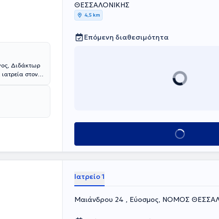
ΘΕΣΣΑΛΟΝΙΚΗΣ
4,5 km
Επόμενη διαθεσιμότητα
γος, Διδάκτωρ
 ιατρεία στον
φορούν την
ς στο Γενικό
ε την παροχή
 έγκυρη
ηση, καθώς και
Κλείσε ραντεβού
Ιατρείο 1
Μαιάνδρου 24 , Εύοσμος, ΝΟΜΟΣ ΘΕΣΣΑ