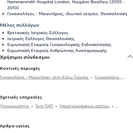
Hammersmith Hospital London, Ηνωμένο Βασίλειο (2005 -
2010)
Γυναικολόγος - Μαιευτήρας, ιδιωτικό ιατρείο, Θεσσαλονίκη
Μέλος συλλόγων
Βρετανικός Ιατρικός Σύλλογος
Ιατρικός Σύλλογος Θεσσαλονίκης
Ευρωπαϊκή Εταιρεία Γυναικολογικής Ενδοσκόπησης
Ευρωπαϊκή Εταιρεία Ανθρώπινης Αναπαραγωγής
Χρήσιμοι σύνδεσμοι
Κοντινές περιοχές
Γυναικολόγοι - Μαιευτήρες στην Κάτω Τούμπα
Γυναικολόγοι -
Μαιευτήρες στις Συκιές
Γυναικολόγοι - Μαιευτήρες στην Άνω
Τούμπα
Γυναικολόγοι - Μαιευτήρες στους Αμπελοκήπους
Σχετικές υπηρεσίες
Θεσσαλονίκης
Γυναικολόγοι - Μαιευτήρες στην Πυλαία
Υπογονιμότητα
Τεστ ΠΑΠ
Υπερηχογράφημα μαστών
Γυναικολόγοι - Μαιευτήρες στο Ντεπώ
Γυναικολόγοι - Μαιευτήρες
Κολποσκόπηση
Εγκυμοσύνη
Υστεροσκόπηση
Ηλεκτρονική
στην Καλαμαριά
Γυναικολόγοι - Μαιευτήρες στον Εύοσμο
συνταγογράφηση
Κονδυλώματα HPV
Απόξεση Μήτρας
Γυναικολόγοι - Μαιευτήρες στο Ωραιόκαστρο
Γυναικολόγοι -
Άρθρα υγείας
Αυχενική διαφάνεια
Λαπαροσκόπηση
Αντισύλληψη
DNA test
Μαιευτήρες στην Περαία
Γυναικολόγοι - Μαιευτήρες στον