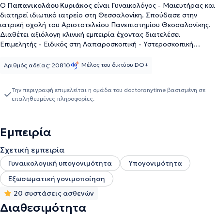
Ο
Παπανικολάου Κυριάκος
είναι Γυναικολόγος - Μαιευτήρας και
διατηρεί ιδιωτικό ιατρείο στη Θεσσαλονίκη. Σπούδασε στην
ιατρική σχολή του Αριστοτελείου Πανεπιστημίου Θεσσαλονίκης.
Διαθέτει αξιόλογη κλινική εμπειρία έχοντας διατελέσει
Επιμελητής - Ειδικός στη Λαπαροσκοπική - Υστεροσκοπική
Χειρουργική στο Guildford Hospital και Επιμελητής IVF - Ειδικός
σε προβλήματα υπογονιμότητας στο Hammersmith Hospital
Μέλος του δικτύου DO+
Αριθμός αδείας: 20810
London του Ηνωμένου Βασιλείου. Τέλος, διαθέτει ερευνητική
εμπειρία έχοντας στο ενεργητικό του πλήθος επιστημονικών
Την περιγραφή επιμελείται η ομάδα του doctoranytime βασισμένη σε
δημοσιεύσεων.
επαληθευμένες πληροφορίες.
Εμπειρία
Σχετική εμπειρία
Γυναικολογική υπογονιμότητα
Υπογονιμότητα
Εξωσωματική γονιμοποίηση
20 συστάσεις ασθενών
Διαθεσιμότητα