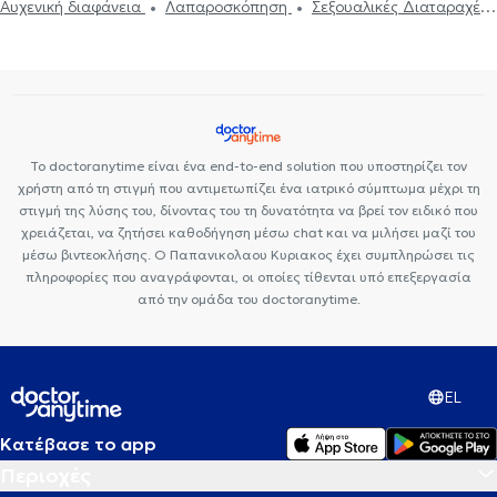
Αυχενική διαφάνεια
Λαπαροσκόπηση
Σεξουαλικές Διαταραχές
Μητρορραγία
Δυσμηνόρροια
Βακτηριακή κολπίτιδα
Λαγκαδά
Εγκυμοσύνη
Εμμηνόπαυση
Υαλουρονικό Οξύ - Fillers
Μαστογραφία
Ουρολοίμωξη
Εξωσωματική γονιμοποίηση
Ακράτεια
Κονδυλώματα HPV
Σεξουαλικώς μεταδιδόμενα
Πολυκυστικές ωοθήκες
νοσήματα (ΣΜΝ)
Κολπίτιδα
Υπογονιμότητα
Πολυκυστικές
ωοθήκες
Πρόπτωση μήτρας
Ενδομητρίωση
Ινομύωμα
Κολποσκόπηση
Σαλπιγγογραφία
Τεστ ΠΑΠ
Τραχηλίτιδα
Το doctoranytime είναι ένα end-to-end solution που υποστηρίζει τον
Υστεροσκόπηση
χρήστη από τη στιγμή που αντιμετωπίζει ένα ιατρικό σύμπτωμα μέχρι τη
στιγμή της λύσης του, δίνοντας του τη δυνατότητα να βρεί τον ειδικό που
χρειάζεται, να ζητήσει καθοδήγηση μέσω chat και να μιλήσει μαζί του
μέσω βιντεοκλήσης. Ο Παπανικολαου Κυριακος έχει συμπληρώσει τις
πληροφορίες που αναγράφονται, οι οποίες τίθενται υπό επεξεργασία
από την ομάδα του doctoranytime.
EL
Κατέβασε το app
Περιοχές