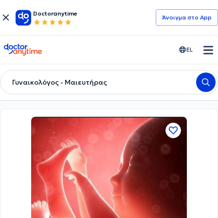
Doctoranytime
Άνοιγμα στο App
doctoranytime
EL
Γυναικολόγος - Μαιευτήρας