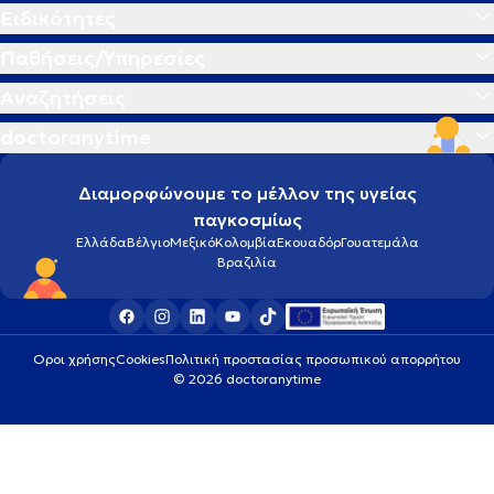
Ειδικότητες
Παθήσεις/Υπηρεσίες
Αναζητήσεις
doctoranytime
Διαμορφώνουμε το μέλλον της υγείας
παγκοσμίως
Ελλάδα
Βέλγιο
Μεξικό
Κολομβία
Εκουαδόρ
Γουατεμάλα
Βραζιλία
Οροι χρήσης
Cookies
Πολιτική προστασίας προσωπικού απορρήτου
© 2026 doctoranytime