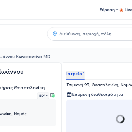
Εύρεση
Liv
ϊωάννου Κωνσταντίνα MD
αϊωάννου
Ιατρείο 1
Τσιμισκή 93, Θεσσαλονίκη, Νομ
υτήρας Θεσσαλονίκη
Επόμενη διαθεσιμότητα
180 '
+
λονίκη, Νομός