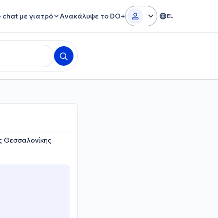
e chat με γιατρό
Ανακάλυψε το DO+
EL
ός Θεσσαλονίκης