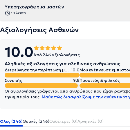
Υπερηχογράφημα μαστών
30 λεπτά
Αξιολογήσεις Ασθενών
10.0
Από 246 αξιολογήσεις
Αληθινές αξιολογήσεις για αληθινούς ανθρώπους
Διερεύνησε την περίπτωσή μου σε βάθος
10.0
Μου ενέπνευσε εμπιστο
Συνεπής
9.8
Προσιτός & φιλικός
Οι αξιολογήσεις γράφονται από ανθρώπους που είχαν ραντεβού
την εμπειρία τους.
Μάθε πώς διασφαλίζουμε την αυθεντικότη
Όλες (246)
Θετικές (246)
Ουδέτερες (0)
Αρνητικές (0)