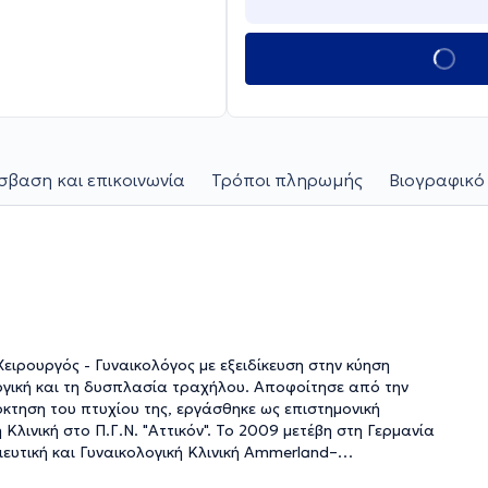
βαση και επικοινωνία
Τρόποι πληρωμής
Βιογραφικό
ειρουργός - Γυναικολόγος με εξειδίκευση στην κύηση
υργική και τη δυσπλασία τραχήλου. Αποφοίτησε από την
κτηση του πτυχίου της, εργάσθηκε ως επιστημονική
Κλινική στο Π.Γ.Ν. "Αττικόν". Το 2009 μετέβη στη Γερμανία
ιευτική και Γυναικολογική Κλινική Ammerland–
ς. Από τον Σεπτέμβριο του 2010 συνέχισε την εκπαίδευσή