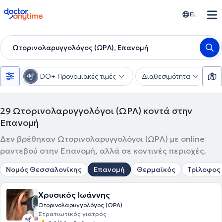
doctoranytime
EL
Ωτορινολαρυγγολόγος (ΩΡΛ), Επανομή
DO+ Προνομιακές τιμές
Διαθεσιμότητα
Υ
29
Ωτορινολαρυγγολόγοι (ΩΡΛ) κοντά στην
Επανομή
Δεν βρέθηκαν Ωτορινολαρυγγολόγοι (ΩΡΛ) με online
ραντεβού στην Επανομή, αλλά σε κοντινές περιοχές.
Νομός Θεσσαλονίκης
Επανομή
Θερμαϊκός
Τρίλοφος
Χρυσικός Ιωάννης
Ωτορινολαρυγγολόγος (ΩΡΛ)
Στρατιωτικός γιατρός