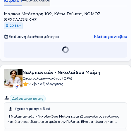
Βιντεοκλήση
Ιατρείο 1
Μάρκου Μπότσαρη 109, Κάτω Τούμπα, ΝΟΜΟΣ
ΘΕΣΣΑΛΟΝΙΚΗΣ
20,3 km
Επόμενη διαθεσιμότητα
Κλείσε ραντεβού
Ναλμπαντιάν - Νικολαΐδου Μαίρη
Ωτορινολαρυγγολόγος (ΩΡΛ)
|
9.7
57 αξιολογήσεις
Διάφραγμα μύτης
Σχετικά με την ειδικό
Η
Ναλμπαντιάν - Νικολαΐδου Μαίρη
είναι Ωτορινολαρυγγολόγος
και διατηρεί ιδιωτικό ιατρείο στην Πυλαία. Είναι απόφοιτη και
Διδάκτωρ της Ιατρικής Σχολής του Αριστοτελείου Πανεπιστημίου