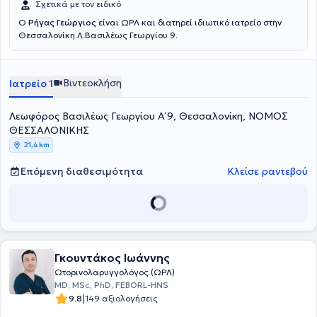
Σχετικά με τον ειδικό
Ο
Ρήγας Γεώργιος
είναι ΩΡΛ και διατηρεί ιδιωτικό ιατρείο στην
Θεσσαλονίκη Λ.Βασιλέως Γεωργίου 9.
Βιντεοκλήση
Ιατρείο 1
Λεωφόρος Βασιλέως Γεωργίου Α΄ 9, Θεσσαλονίκη, ΝΟΜΟΣ
ΘΕΣΣΑΛΟΝΙΚΗΣ
21,4 km
Επόμενη διαθεσιμότητα
Κλείσε ραντεβού
Γκουντάκος Ιωάννης
Ωτορινολαρυγγολόγος (ΩΡΛ)
MD, MSc, PhD, FEBORL-HNS
|
9.8
149 αξιολογήσεις