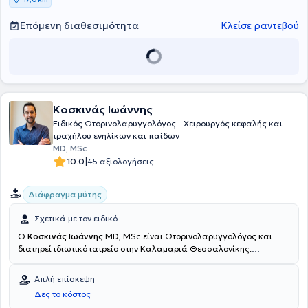
υπηρεσίες για κάθε ωτορινολαρυγγολογική πάθηση, από τη
συντηρητική αντιμετώπιση έως και τη χειρουργική.
Επόμενη διαθεσιμότητα
Κλείσε ραντεβού
Κοσκινάς Ιωάννης
Ειδικός Ωτορινολαρυγγολόγος - Χειρουργός κεφαλής και
τραχήλου ενηλίκων και παίδων
MD, MSc
|
10.0
45 αξιολογήσεις
Διάφραγμα μύτης
Σχετικά με τον ειδικό
Ο
Κοσκινάς Ιωάννης
MD, MSc είναι Ωτορινολαρυγγολόγος και
διατηρεί ιδιωτικό ιατρείο στην Καλαμαριά Θεσσαλονίκης.
Ολοκλήρωσε την ειδικότητα της Ωτορινολαρυγγολογίας στην Α’
Πανεπιστημιακή ΩΡΛ Κλινική του Πανεπιστημιακού Γενικού
Απλή επίσκεψη
Νοσοκομείου Θεσσαλονίκης ΑΧΕΠΑ, έχοντας αποκτήσει πολυετή
Δες το κόστος
εμπειρία στη διάγνωση και στην αντιμετώπιση όλων των ΩΡΛ