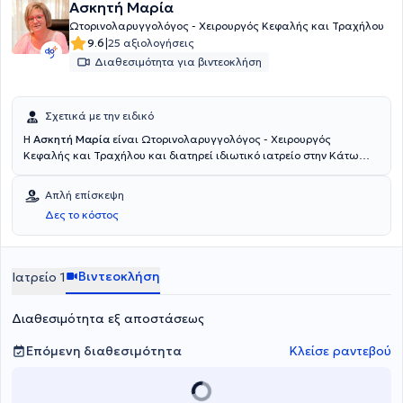
Ασκητή Μαρία
Ωτορινολαρυγγολόγος - Χειρουργός Κεφαλής και Τραχήλου
|
9.6
25 αξιολογήσεις
Διαθεσιμότητα για βιντεοκλήση
Σχετικά με την ειδικό
Η
Ασκητή Μαρία
είναι Ωτορινολαρυγγολόγος - Χειρουργός
Κεφαλής και Τραχήλου και διατηρεί ιδιωτικό ιατρείο στην Κάτω
Τούμπα Θεσσαλονίκης, ενώ παράλληλα διατελεί συνεργάτης στη
Euromedica Γενική Κλινική Θεσσαλονίκης. Είναι πτυχιούχος της
Απλή επίσκεψη
Ιατρικής Σχολής του Δημοκρίτειου Πανεπιστημίου Θράκης και
Δες το κόστος
ειδικεύτηκε στην Ωτορινολαρυγγολογία στο Πανεπιστημιακό
Νοσοκομείο Λάρισας. Παράλληλα, έχει εκπαιδευθεί στη
Χειρουργική στο Γενικό Νοσοκομείο Σερρών. Στο παρελθόν
διετέλεσε Επικουρική Ιατρός στο Πανεπιστημιακό Νοσοκομείο
Βιντεοκλήση
Ιατρείο 1
Λάρισας. Στο ιδιωτικό της ιατρείο προσφέρει πλήθος υπηρεσιών,
εξατομικευμένες στις ανάγκες του κάθε ασθενούς.
Διαθεσιμότητα εξ αποστάσεως
Επόμενη διαθεσιμότητα
Κλείσε ραντεβού