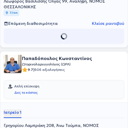
Λεωφόρος Βασιλίσσης Όλγας 99, Ανάληψη, ΝΟΜΟΣ
ακοολογικός έλεγχος, αντιμετώπιση ιλίγγου, καθαρισμός αυτιών
και έλεγχος με μικροσκόπιο, εκτίμηση για αμυγδαλές / κρεατάκια
ΘΕΣΣΑΛΟΝΙΚΗΣ
σε παιδιά και ενήλικες, εξέταση ρινικής αναπνοής, διαφράγματος
7,1 km
και αλλεργικής ρινίτιδας, αντιμετώπιση λοιμώξεων και σειρά
μικροεπεμβάσεων.
Επόμενη διαθεσιμότητα
Κλείσε ραντεβού
Παπαδόπουλος Κωνσταντίνος
Ωτορινολαρυγγολόγος (ΩΡΛ)
|
9.7
606 αξιολογήσεις
Απλή επίσκεψη
Δες το κόστος
Ιατρείο 1
Γρηγορίου Λαμπράκη 208, Άνω Τούμπα, ΝΟΜΟΣ