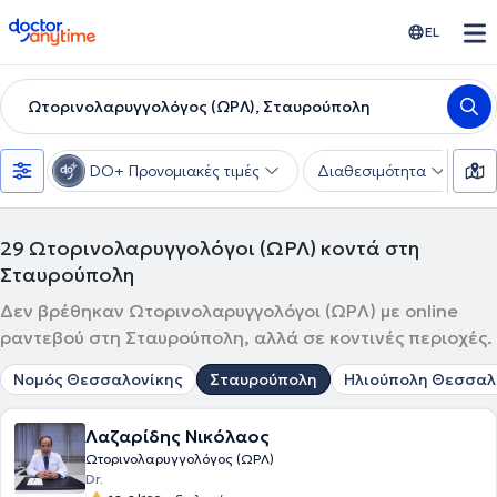
doctoranytime
EL
Ωτορινολαρυγγολόγος (ΩΡΛ), Σταυρούπολη
DO+ Προνομιακές τιμές
Διαθεσιμότητα
Υ
29
Ωτορινολαρυγγολόγοι (ΩΡΛ) κοντά στη
Σταυρούπολη
Δεν βρέθηκαν Ωτορινολαρυγγολόγοι (ΩΡΛ) με online
ραντεβού στη Σταυρούπολη, αλλά σε κοντινές περιοχές.
Νομός Θεσσαλονίκης
Σταυρούπολη
Ηλιούπολη Θεσσαλ
Λαζαρίδης Νικόλαος
Ωτορινολαρυγγολόγος (ΩΡΛ)
Dr.