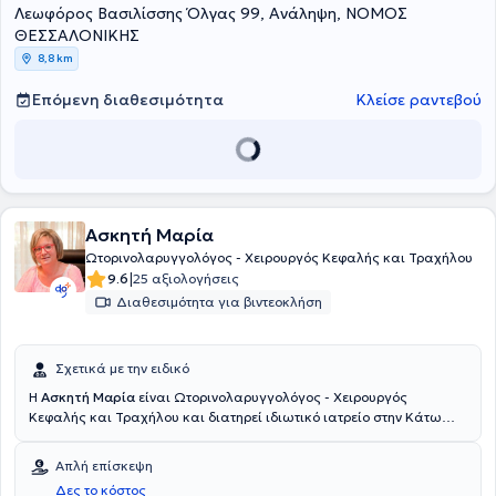
Λεωφόρος Βασιλίσσης Όλγας 99, Ανάληψη, ΝΟΜΟΣ
ακοολογικός έλεγχος, αντιμετώπιση ιλίγγου, καθαρισμός αυτιών
και έλεγχος με μικροσκόπιο, εκτίμηση για αμυγδαλές / κρεατάκια
ΘΕΣΣΑΛΟΝΙΚΗΣ
σε παιδιά και ενήλικες, εξέταση ρινικής αναπνοής, διαφράγματος
8,8 km
και αλλεργικής ρινίτιδας, αντιμετώπιση λοιμώξεων και σειρά
μικροεπεμβάσεων.
Επόμενη διαθεσιμότητα
Κλείσε ραντεβού
Ασκητή Μαρία
Ωτορινολαρυγγολόγος - Χειρουργός Κεφαλής και Τραχήλου
|
9.6
25 αξιολογήσεις
Διαθεσιμότητα για βιντεοκλήση
Σχετικά με την ειδικό
Η
Ασκητή Μαρία
είναι Ωτορινολαρυγγολόγος - Χειρουργός
Κεφαλής και Τραχήλου και διατηρεί ιδιωτικό ιατρείο στην Κάτω
Τούμπα Θεσσαλονίκης, ενώ παράλληλα διατελεί συνεργάτης στη
Euromedica Γενική Κλινική Θεσσαλονίκης. Είναι πτυχιούχος της
Απλή επίσκεψη
Ιατρικής Σχολής του Δημοκρίτειου Πανεπιστημίου Θράκης και
Δες το κόστος