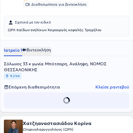
σειράς μικροεπεμβάσεων. Μέχρι και σήμερα είναι Επιστημονικός
Διαθεσιμότητα για βιντεοκλήση
Συνεργάτης της Πανεπιστημιακής ΩΡΛ Κλινικής του
Πανεπιστημιακού Γενικού Νοσοκομείου ΑΧΕΠΑ και συμμετέχει
ενεργά στη λειτουργία του ειδικού Ιατρείου "Ρινολογίας, Αλλεργικής
Σχετικά με τον ειδικό
Ρινίτιδας και Οσφρητικών Διαταραχών" της κλινικής.
ΩΡΛ παίδων ενηλίκων Χειρουργός κεφαλής Τραχήλου
Βιντεοκλήση
Ιατρείο 1
Σόλωνος 33 κ γωνία Μπότσαρη, Ανάληψη, ΝΟΜΟΣ
ΘΕΣΣΑΛΟΝΙΚΗΣ
9,2 km
Επόμενη διαθεσιμότητα
Κλείσε ραντεβού
Χατζηαναστασιάδου Κορίνα
Ωτορινολαρυγγολόγος (ΩΡΛ)