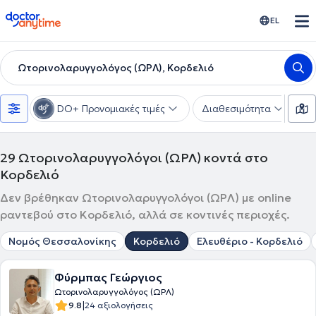
doctoranytime
EL
Ωτορινολαρυγγολόγος (ΩΡΛ), Κορδελιό
DO+ Προνομιακές τιμές
Διαθεσιμότητα
Υ
29
Ωτορινολαρυγγολόγοι (ΩΡΛ) κοντά στο
Κορδελιό
Δεν βρέθηκαν Ωτορινολαρυγγολόγοι (ΩΡΛ) με online
ραντεβού στο Κορδελιό, αλλά σε κοντινές περιοχές.
Νομός Θεσσαλονίκης
Κορδελιό
Ελευθέριο - Κορδελιό
Φύρμπας Γεώργιος
Ωτορινολαρυγγολόγος (ΩΡΛ)
|
9.8
24 αξιολογήσεις