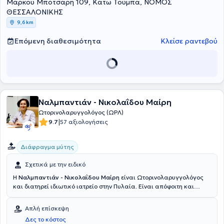
Μάρκου Μπότσαρη 109, Κάτω Τούμπα, ΝΟΜΟΣ
ΘΕΣΣΑΛΟΝΙΚΗΣ
9,6 km
Επόμενη διαθεσιμότητα
Κλείσε ραντεβού
Ναλμπαντιάν - Νικολαΐδου Μαίρη
Ωτορινολαρυγγολόγος (ΩΡΛ)
|
9.7
57 αξιολογήσεις
Διάφραγμα μύτης
Σχετικά με την ειδικό
Η
Ναλμπαντιάν - Νικολαΐδου Μαίρη
είναι Ωτορινολαρυγγολόγος
και διατηρεί ιδιωτικό ιατρείο στην Πυλαία. Είναι απόφοιτη και
Διδάκτωρ της Ιατρικής Σχολής του Αριστοτελείου Πανεπιστημίου
Θεσσαλονίκης. Ειδικεύτηκε στη Χειρουργική στο Αντικαρκινικό
Απλή επίσκεψη
Νοσοκομείο Θεσσαλονίκης "Θεαγένειο" και στην
Δες το κόστος
Ωτορινολαρυγγολογία στην Πανεπιστημιακή ΩΡΛ κλινική του