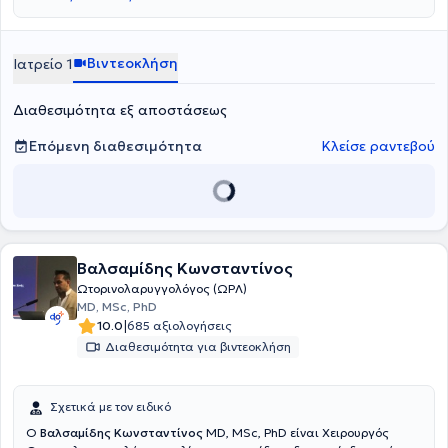
ειδικεύτηκε στην Ωτορινολαρυγγολογία στο Πανεπιστημιακό
Νοσοκομείο Λάρισας. Παράλληλα, έχει εκπαιδευθεί στη
Χειρουργική στο Γενικό Νοσοκομείο Σερρών. Στο παρελθόν
διετέλεσε Επικουρική Ιατρός στο Πανεπιστημιακό Νοσοκομείο
Βιντεοκλήση
Ιατρείο 1
Λάρισας. Στο ιδιωτικό της ιατρείο προσφέρει πλήθος υπηρεσιών,
εξατομικευμένες στις ανάγκες του κάθε ασθενούς.
Διαθεσιμότητα εξ αποστάσεως
Επόμενη διαθεσιμότητα
Κλείσε ραντεβού
Βαλσαμίδης Κωνσταντίνος
Ωτορινολαρυγγολόγος (ΩΡΛ)
MD, MSc, PhD
|
10.0
685 αξιολογήσεις
Διαθεσιμότητα για βιντεοκλήση
Σχετικά με τον ειδικό
Ο
Βαλσαμίδης Κωνσταντίνος
MD, MSc, PhD είναι Χειρουργός