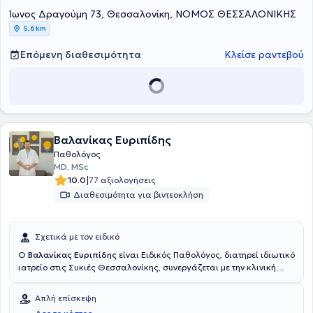
Υπέρταση. Στο πλαίσιο της συνεχούς επιστημονικής της
Ίωνος Δραγούμη 73, Θεσσαλονίκη, ΝΟΜΟΣ ΘΕΣΣΑΛΟΝΙΚΗΣ
εκπαίδευσης συμμετέχει σε πλήθος συνεδρίων, κλινικών
φροντιστηρίων και μετεκπαιδευτικών σεμιναρίων, τόσο στην
5,6 km
Ελλάδα όσο και στο εξωτερικό. Πιστεύει πως η ουσιαστική σχέση
ιατρού - ασθενή αποτελεί το κλειδί για την επιτυχία κάθε
Επόμενη διαθεσιμότητα
Κλείσε ραντεβού
θεραπευτικής παρέμβασης.
Βαλανίκας Ευριπίδης
Παθολόγος
MD, MSc
|
10.0
77 αξιολογήσεις
Διαθεσιμότητα για βιντεοκλήση
Σχετικά με τον ειδικό
O
Βαλανίκας Ευριπίδης
είναι Ειδικός Παθολόγος, διατηρεί ιδιωτικό
ιατρείο στις Συκιές Θεσσαλονίκης, συνεργάζεται με την κλινική
Κυανούς Σταυρός στη Θεσσαλονίκη και το ΠΓΝΘ ΑΧΕΠΑ. Είναι
πτυχιούχος της Ιατρικής Σχολής του Δημοκριτείου Πανεπιστημίου
Απλή επίσκεψη
Θράκης και ειδικευθείς στην Ά Προπαιδευτική Παθολογική Κλινική