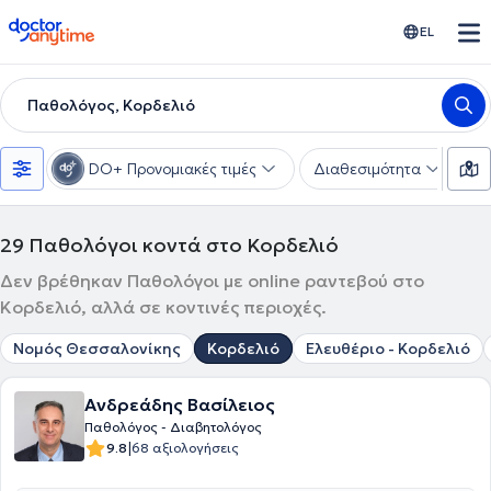
doctoranytime
EL
Παθολόγος, Κορδελιό
DO+ Προνομιακές τιμές
Διαθεσιμότητα
Υ
29
Παθολόγοι κοντά στο Κορδελιό
Δεν βρέθηκαν Παθολόγοι με online ραντεβού στο
Κορδελιό, αλλά σε κοντινές περιοχές.
Νομός Θεσσαλονίκης
Κορδελιό
Ελευθέριο - Κορδελιό
Ανδρεάδης Βασίλειος
Παθολόγος - Διαβητολόγος
|
9.8
68 αξιολογήσεις