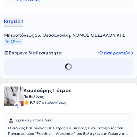
στο ίδιο νοσοκομείο. Τέλος, είναι μέλος του Ιατρικού Συλλόγου
Θεσσαλονίκης και έχει παρακολουθήσει πλήθος ελληνικών
συνεδρίων για την παθολογία, τον σακχαρώδη διαβήτη και την
αρτηριακή πίεση.
Ιατρείο 1
Μητροπόλεως 55, Θεσσαλονίκη, ΝΟΜΟΣ ΘΕΣΣΑΛΟΝΙΚΗΣ
6,3 km
Επόμενη διαθεσιμότητα
Κλείσε ραντεβού
Καμπούρης Πέτρος
Παθολόγος
|
9.7
37 αξιολογήσεις
Σχετικά με τον ειδικό
Ο ειδικός Παθολόγος Dr. Πέτρος Καμπούρης είναι απόφοιτος του
Πανεπιστημίου "Friedrich - Alexander" του Ερλάγκεν στη Γερμανία