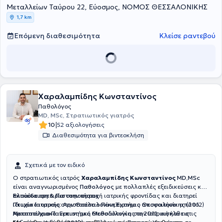
Μεταλλείων Ταύρου 22, Εύοσμος, ΝΟΜΟΣ ΘΕΣΣΑΛΟΝΙΚΗΣ
εργαζόμενος σε ιδιωτική κλινική της πόλης. Στο ιδιωτικό του ιατρείο
παρέχει υπηρεσίες πρωτοβάθμιας φροντίδας υγείας και στον ίδιο
1,7 km
χώρο συστεγάζεται και λειτουργεί και αιματολογικό ιατρείο.
Επόμενη διαθεσιμότητα
Κλείσε ραντεβού
Χαραλαμπίδης Κωνσταντίνος
Παθολόγος
MD, MSc, Στρατιωτικός γιατρός
|
10
52 αξιολογήσεις
Διαθεσιμότητα για βιντεοκλήση
Σχετικά με τον ειδικό
Ο στρατιωτικός ιατρός
Χαραλαμπίδης Κωνσταντίνος
MD,MSc
είναι αναγνωρισμένος
Παθολόγος
με πολλαπλές εξειδικεύσεις και
πλούσια εμπειρία στην παροχή ιατρικής φροντίδας και διατηρεί
Εκπαίδευση & Πιστοποιήσεις
ιδιωτικό ιατρείο στην Θεσσαλονίκη.Έχοντας αποφοιτήσει από το
Πτυχίο Ιατρικής:
Αριστοτέλειο Πανεπιστήμιο Θεσσαλονίκης (2012)
Αριστοτέλειο Πανεπιστήμιο Θεσσαλονίκης το 2012, εισήλθε στις
Μεταπτυχιακό:
Ερευνητική Μεθοδολογία στην Ιατρική και τις