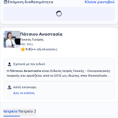
Επόμενη διαθεσιμότητα
Κλείσε ραντεβού
Πάτσιου Αναστασία
Γενικός Γιατρός
ΜD, MSc
|
9.8
44 αξιολογήσεις
Σχετικά με την ειδικό
Η
Πάτσιου Αναστασία
είναι Ειδικός Ιατρός Γενικής - Οικογενειακής
Ιατρικής και εργάζεται από το 2012 ως ιδιώτης στην Θεσσαλονίκη.
Διατηρεί δύο ιατρεία, ένα στο Κέντρο της πόλης και ένα στην
περιοχή Βούλγαρη. Είναι πτυχιούχος της Ιατρικής Σχολής του
Απλή επίσκεψη
Αριστοτελείου Πανεπιστημίου Θεσσαλονίκης. Ολοκλήρωσε με
Δες το κόστος
επιτυχία την ειδικότητα της Γενικής - Οικογενειακής Ιατρικής στο
Ιπποκράτειο Γενικό Νοσοκομείο Θεσσαλονίκης. Έχει φοιτήσει στο
Μεταπτυχιακό Πρόγραμμα Σπουδών του ΑΠΘ «Ιατρική Ερευνητική
Μεθοδολογία» στην κατεύθυνση της Κοινωνικής Έρευνας. Έχει
Ιατρείο 1
Ιατρείο 2
μετεκπαιδευτεί στο Σακχαρώδη Διαβήτη και την Αρτηριακή