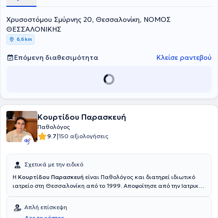
Χρυσοστόμου Σμύρνης 20, Θεσσαλονίκη, ΝΟΜΟΣ
ΘΕΣΣΑΛΟΝΙΚΗΣ
6,6 km
Επόμενη διαθεσιμότητα
Κλείσε ραντεβού
Κουρτίδου Παρασκευή
Παθολόγος
|
9.7
150 αξιολογήσεις
Σχετικά με την ειδικό
Η
Κουρτίδου Παρασκευή
είναι Παθολόγος και διατηρεί ιδιωτικό
ιατρείο στη Θεσσαλονίκη από το 1999. Αποφοίτησε από την Ιατρική
Σχολή του Αριστοτελείου Πανεπιστημίου Θεσσαλονίκης και
ειδικεύτηκε στην Παθολογία στο Γενικό Νοσοκομείο Θεσσαλονίκης
Απλή επίσκεψη
“Ιπποκράτειο”. Επιπλέον, εξειδικεύτηκε στον Σακχαρώδη Διαβήτη
Δες το κόστος