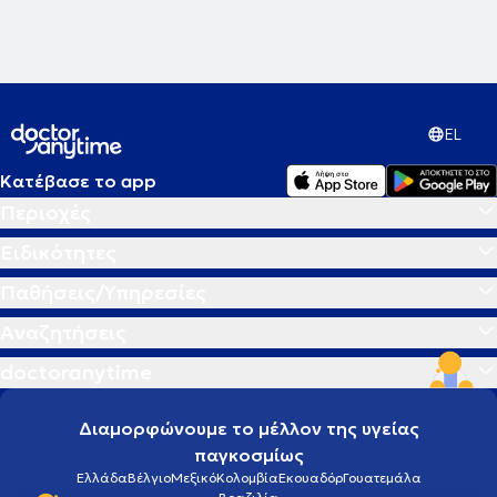
EL
Κατέβασε το app
Περιοχές
Ειδικότητες
Παθήσεις/Υπηρεσίες
Αναζητήσεις
doctoranytime
Διαμορφώνουμε το μέλλον της υγείας
παγκοσμίως
Ελλάδα
Βέλγιο
Μεξικό
Κολομβία
Εκουαδόρ
Γουατεμάλα