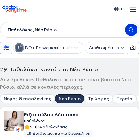
doctoranytime
EL
Παθολόγος, Νέο Ρύσιο
DO+ Προνομιακές τιμές
Διαθεσιμότητα
Υ
29
Παθολόγοι κοντά στο Νέο Ρύσιο
Δεν βρέθηκαν Παθολόγοι με online ραντεβού στο Νέο
Ρύσιο, αλλά σε κοντινές περιοχές.
Νομός Θεσσαλονίκης
Νέο Ρύσιο
Τρίλοφος
Περαία
Ριζοπούλου Δέσποινα
Παθολόγος
|
9.8
24 αξιολογήσεις
Διαθεσιμότητα για βιντεοκλήση