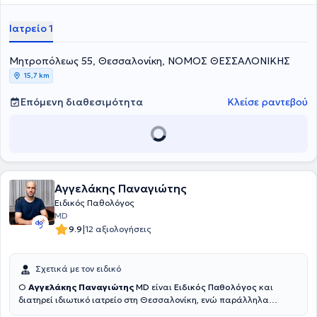
συνεδρίων για την παθολογία, τον σακχαρώδη διαβήτη και την
αρτηριακή πίεση.
Ιατρείο 1
Μητροπόλεως 55, Θεσσαλονίκη, ΝΟΜΟΣ ΘΕΣΣΑΛΟΝΙΚΗΣ
15,7 km
Επόμενη διαθεσιμότητα
Κλείσε ραντεβού
Αγγελάκης Παναγιώτης
Ειδικός Παθολόγος
MD
|
9.9
12 αξιολογήσεις
Σχετικά με τον ειδικό
Ο
Αγγελάκης Παναγιώτης
MD
είναι
Ειδικός Παθολόγος
και
διατηρεί ιδιωτικό ιατρείο στη Θεσσαλονίκη, ενώ παράλληλα
συνεργάζεται με την Κλινική Euromedica Κυανούς Σταυρός.