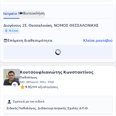
Διαβήτης, Αρτηριακή
Υπέρταση,Δυσλιπιδαιμία,Παχυσαρκία,Οστεοπόρωση,ΧΑΠ,Άσθμα)
Προληπτικής Ιατρικής,Επειγόντων Περιστατικών, Επισκέψεις Κατ'
Βιντεοκλήση
Ιατρείο 1
Οίκον, Εμβολιασμοί,Συνταγογράφηση Φαρμάκων & Εξετάσεων
Αίματος,Αναρρωτικές Άδειες,Σπειρομέτρηση, HOLTER Ρυθμού Μίας
Διογένους 23, Θεσσαλονίκη, ΝΟΜΟΣ ΘΕΣΣΑΛΟΝΙΚΗΣ
Απαγωγής,Καρδιογράφημα, Μικροχειρουργικά , Τραύματα |
Αλλαγές. Το Ωράριο ισχύει με ραντεβού ενώ οι Κυριακές μόνο για
13,5 km
Επείγοντα περιστατικά μετά επικοινωνίας με τον γιατρό.
Επόμενη διαθεσιμότητα
Κλείσε ραντεβού
Κουτσουφλιανιώτης Κωνσταντίνος
Παθολόγος
MD, BPharm, MSc, PhD
|
9.9
299 αξιολογήσεις
Σχετικά με τον ειδικό
Ειδικός Παθολόγος, Διδάκτωρ Ιατρικής Σχολής Α.Π.Θ.