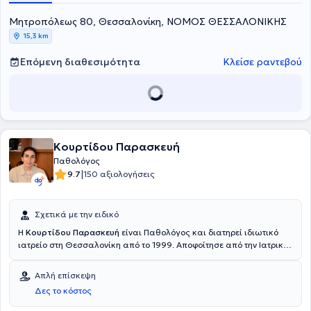
Μητροπόλεως 80, Θεσσαλονίκη, ΝΟΜΟΣ ΘΕΣΣΑΛΟΝΙΚΗΣ
15,3 km
Επόμενη διαθεσιμότητα
Κλείσε ραντεβού
Κουρτίδου Παρασκευή
Παθολόγος
|
9.7
150 αξιολογήσεις
Σχετικά με την ειδικό
Η
Κουρτίδου Παρασκευή
είναι Παθολόγος και διατηρεί ιδιωτικό
ιατρείο στη Θεσσαλονίκη από το 1999. Αποφοίτησε από την Ιατρική
Σχολή του Αριστοτελείου Πανεπιστημίου Θεσσαλονίκης και
ειδικεύτηκε στην Παθολογία στο Γενικό Νοσοκομείο Θεσσαλονίκης
Απλή επίσκεψη
“Ιπποκράτειο”. Επιπλέον, εξειδικεύτηκε στον Σακχαρώδη Διαβήτη
Δες το κόστος
στο ίδιο νοσοκομείο. Τέλος, είναι μέλος του Ιατρικού Συλλόγου
Θεσσαλονίκης και έχει παρακολουθήσει πλήθος ελληνικών