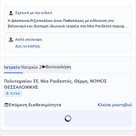
Σχετικά με την ειδικό
Η
Δέσποινα Ριζοπούλου
είναι
Παθολόγος
με ειδίκευση στο
βελονισμό
και διατηρεί ιδιωτικά ιατρεία στη Νέα Ραιδεστό περιοχή
Θέρμης και στην Καλαμαριά
.
Αποφοίτησε από την Ιατρική Σχολή
του Πανεπιστημίου Θεσσαλίας τον Ιούλιο του 1997. Μετά την
Απλή επίσκεψη
ολοκλήρωση της υπηρεσίας υπαίθρου, ειδικεύτηκε στην Παθολογία
Δες το κόστος
στην Παθολογική Κλινική του Νοσοκομείου Καστοριάς και στη Β΄
Προπαιδευτική Παθολογική Κλινική του Νοσοκομείου Ιπποκράτειο
Θεσσαλονίκης, αποκτώντας τον τίτλο ειδικότητας τον Ιανουάριο του
2006.
Βιντεοκλήση
Ιατρείο 1
Ιατρείο 2
Πολυτεχνείου 33, Νέα Ραιδεστός, Θέρμη, ΝΟΜΟΣ
ΘΕΣΣΑΛΟΝΙΚΗΣ
6,2 km
Επόμενη διαθεσιμότητα
Κλείσε ραντεβού