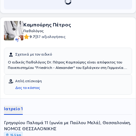
Καμπούρης Πέτρος
Παθολόγος
|
9.7
37 αξιολογήσεις
Σχετικά με τον ειδικό
Ο ειδικός Παθολόγος Dr. Πέτρος Καμπούρης είναι απόφοιτος του
Πανεπιστημίου "Friedrich - Alexander" του Ερλάγκεν στη Γερμανία
και διδάκτωρ του Ινστιτούτου Γεροντολογίας του ίδιου
Πανεπιστημίου. Εξειδικεύτηκε στην Ειδική Παθολογία στο
Απλή επίσκεψη
Νοσοκομείο "Klinikum Bremen-Ost" στην Βρέμη. Εργάστηκε στο
Δες το κόστος
νοσοκομείο "Deegenberg Klinik" του Bad Kissingen και στο Κέντρο
Αποκατάστασης "Reha Klinik Bad Aibling" στην Βαυαρία. Ο Dr.
Πέτρος Καμπούρης είναι μέλος της ελληνικής εταιρίας
Παχυσαρκίας και αναλαμβάνει περιστατικά που άπτονται όλου του
Ιατρείο 1
φάσματος της παθολογίας και της διαβητολογίας.
Γρηγορίου Παλαμά 11 (γωνία με Παύλου Μελά), Θεσσαλονίκη,
ΝΟΜΟΣ ΘΕΣΣΑΛΟΝΙΚΗΣ
15,5 km