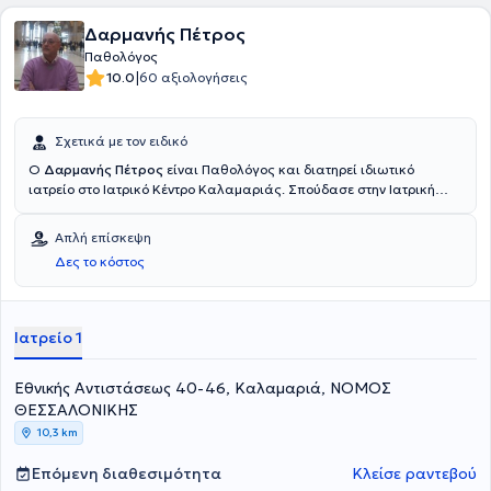
νοσοκομείο Παπαγεωργίου κατά τη διετία 2005-2007. Στη
συνέχεια, μετά τη συνεργασία του με το Ιατρικό Διαβαλκανικό
Δαρμανής Πέτρος
Κέντρο Θεσσαλονίκης, διετέλεσε για μια τριετία Διευθυντής και
Παθολόγος
Επιστημονικός Υπεύθυνος του Παθολογικού Τμήματος της Κλινικής
|
10.0
60 αξιολογήσεις
ΘΕΡΜΗ.
Σχετικά με τον ειδικό
O
Δαρμανής Πέτρος
είναι Παθολόγος και διατηρεί ιδιωτικό
ιατρείο στο Ιατρικό Κέντρο Καλαμαριάς. Σπούδασε στην Ιατρική
σχολή του Πανεπιστημίου LA SAPIENZA της Ρώμης. Ακολούθως,
ειδικεύτηκε στην Παθολογία στο Πανεπιστημιακό Γενικό Νοσοκομείο
Απλή επίσκεψη
ΑΧΕΠΑ Θεσσαλονίκης. Διαθέτει πολυετή εμπειρία και κατάρτιση
Δες το κόστος
ενώ εξειδικεύεται στην υπερλιπιδαιμία, στην αρτηριακή υπέρταση
και στο μεταβολικό σύνδρομο.
Ιατρείο 1
Εθνικής Αντιστάσεως 40-46, Καλαμαριά, ΝΟΜΟΣ
ΘΕΣΣΑΛΟΝΙΚΗΣ
10,3 km
Επόμενη διαθεσιμότητα
Κλείσε ραντεβού