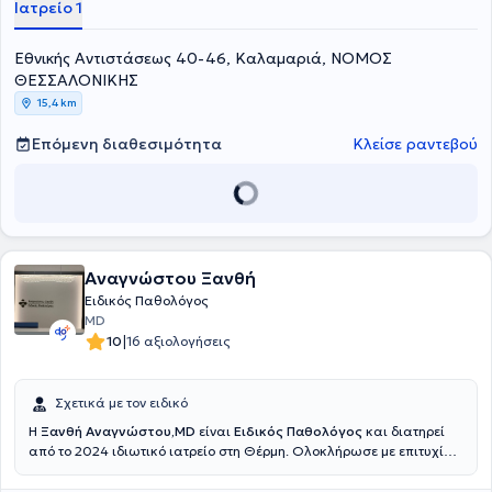
Ιατρείο 1
Εθνικής Αντιστάσεως 40-46, Καλαμαριά, ΝΟΜΟΣ
ΘΕΣΣΑΛΟΝΙΚΗΣ
15,4 km
Επόμενη διαθεσιμότητα
Κλείσε ραντεβού
Αναγνώστου Ξανθή
Ειδικός Παθολόγος
MD
|
10
16 αξιολογήσεις
Σχετικά με τον ειδικό
Η
Ξανθή Αναγνώστου,MD
είναι
Ειδικός Παθολόγος
και διατηρεί
από το 2024 ιδιωτικό ιατρείο στη Θέρμη. Ολοκλήρωσε με επιτυχία
τις σπουδές της στην Ιατρική Σχολή του Δημοκρίτειου Πανεπιστημίου
Θράκης το 2011.Μετά την αποφοίτησή της, εργάστηκε στη Γερμανία