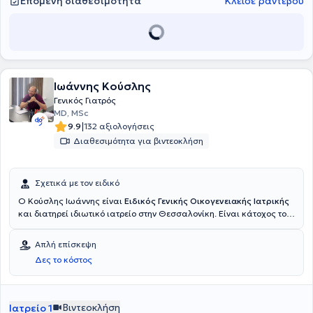
Επόμενη διαθεσιμότητα
Κλείσε ραντεβού
Ιωάννης Κούσλης
Γενικός Γιατρός
MD, MSc
|
9.9
132 αξιολογήσεις
Διαθεσιμότητα για βιντεοκλήση
Σχετικά με τον ειδικό
O Κούσλης Ιωάννης είναι
Ειδικός Γενικής Οικογενειακής Ιατρικής
και διατηρεί ιδιωτικό ιατρείο στην Θεσσαλονίκη. Είναι κάτοχος του
μεταπτυχιακού με τίτλο "Υγεία και Άσκηση" με εξειδίκευση στην
Αθλητιατρική καθώς και Μετεκπαίδευσης στην Επείγουσα Ιατρική
Απλή επίσκεψη
Προνοσοκομειακή Φροντίδα.Στο ιατρείο του παρέχονται υπηρεσίες
Δες το κόστος
ολοκληρωμένης φροντίδας σε χρόνια νοσήματα (Σακχαρώδης
Διαβήτης, Αρτηριακή
Υπέρταση,Δυσλιπιδαιμία,Παχυσαρκία,Οστεοπόρωση,ΧΑΠ,Άσθμα)
Προληπτικής Ιατρικής,Επειγόντων Περιστατικών, Επισκέψεις Κατ'
Βιντεοκλήση
Ιατρείο 1