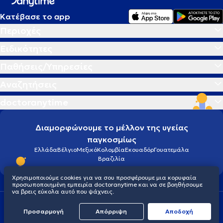
Κατέβασε το app
Περιοχές
Ειδικότητες
Παθήσεις/Υπηρεσίες
Αναζητήσεις
doctoranytime
Διαμορφώνουμε το μέλλον της υγείας
παγκοσμίως
Ελλάδα
Βέλγιο
Μεξικό
Κολομβία
Εκουαδόρ
Γουατεμάλα
Βραζιλία
Χρησιμοποιούμε cookies για να σου προσφέρουμε μια κορυφαία
προσωποποιημένη εμπειρία doctoranytime και να σε βοηθήσουμε
να βρεις εύκολα αυτό που ψάχνεις.
Οροι χρήσης
Cookies
Πολιτική προστασίας προσωπικού απορρήτου
Προσαρμογή
Απόρριψη
Aποδοχή
© 2026 doctoranytime