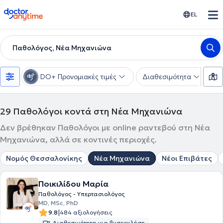
doctoranytime
EL
Παθολόγος, Νέα Μηχανιώνα
DO+ Προνομιακές τιμές
Διαθεσιμότητα
Υ
29
Παθολόγοι κοντά στη Νέα Μηχανιώνα
Δεν βρέθηκαν Παθολόγοι με online ραντεβού στη Νέα
Μηχανιώνα, αλλά σε κοντινές περιοχές.
Νομός Θεσσαλονίκης
Νέα Μηχανιώνα
Νέοι Επιβάτες
Ποικιλίδου Μαρία
Παθολόγος - Υπερτασιολόγος
MD, MSc, PhD
|
9.8
484 αξιολογήσεις
Διαθεσιμότητα για βιντεοκλήση