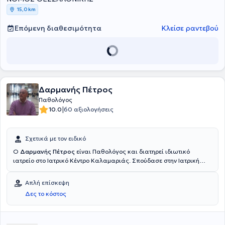
15,0 km
Επόμενη διαθεσιμότητα
Κλείσε ραντεβού
Δαρμανής Πέτρος
Παθολόγος
|
10.0
60 αξιολογήσεις
Σχετικά με τον ειδικό
O
Δαρμανής Πέτρος
είναι Παθολόγος και διατηρεί ιδιωτικό
ιατρείο στο Ιατρικό Κέντρο Καλαμαριάς. Σπούδασε στην Ιατρική
σχολή του Πανεπιστημίου LA SAPIENZA της Ρώμης. Ακολούθως,
ειδικεύτηκε στην Παθολογία στο Πανεπιστημιακό Γενικό Νοσοκομείο
Απλή επίσκεψη
ΑΧΕΠΑ Θεσσαλονίκης. Διαθέτει πολυετή εμπειρία και κατάρτιση
Δες το κόστος
ενώ εξειδικεύεται στην υπερλιπιδαιμία, στην αρτηριακή υπέρταση
και στο μεταβολικό σύνδρομο.