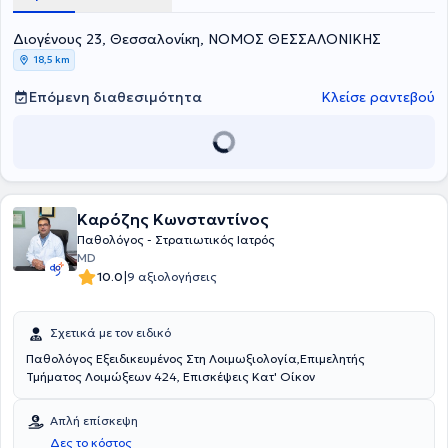
Οίκον, Εμβολιασμοί,Συνταγογράφηση Φαρμάκων & Εξετάσεων
Αίματος,Αναρρωτικές Άδειες,Σπειρομέτρηση, HOLTER Ρυθμού Μίας
Διογένους 23, Θεσσαλονίκη, ΝΟΜΟΣ ΘΕΣΣΑΛΟΝΙΚΗΣ
Απαγωγής,Καρδιογράφημα, Μικροχειρουργικά , Τραύματα |
Αλλαγές. Το Ωράριο ισχύει με ραντεβού ενώ οι Κυριακές μόνο για
18,5 km
Επείγοντα περιστατικά μετά επικοινωνίας με τον γιατρό.
Επόμενη διαθεσιμότητα
Κλείσε ραντεβού
Καρόζης Κωνσταντίνος
Παθολόγος - Στρατιωτικός Ιατρός
MD
|
10.0
9 αξιολογήσεις
Σχετικά με τον ειδικό
Παθολόγος Εξειδικευμένος Στη Λοιμωξιολογία,Επιμελητής
Τμήματος Λοιμώξεων 424, Επισκέψεις Κατ' Οίκον
Απλή επίσκεψη
Δες το κόστος