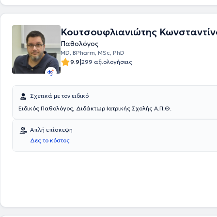
Κουτσουφλιανιώτης Κωνσταντίν
Παθολόγος
MD, BPharm, MSc, PhD
|
9.9
299 αξιολογήσεις
Σχετικά με τον ειδικό
Ειδικός Παθολόγος, Διδάκτωρ Ιατρικής Σχολής Α.Π.Θ.
Απλή επίσκεψη
Δες το κόστος