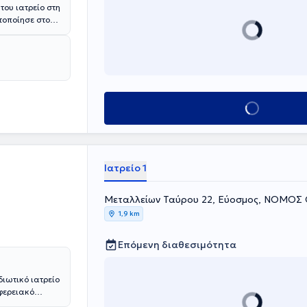
του ιατρείο στη
τοποίησε στο
την Παθολογία,
μάτων Θώρακος
, ο σακχαρώδης
τρεντερικού και
ck up,
Κλείσε ραντεβού
Ιατρείο 1
Μεταλλείων Ταύρου 22, Εύοσμος, ΝΟΜΟ
1,9 km
Επόμενη διαθεσιμότητα
διωτικό ιατρείο
φερειακό
του θητείας ως