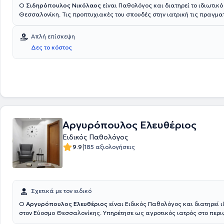
Ο
Σιδηρόπουλος Νικόλαος
είναι Παθολόγος και διατηρεί το ιδιωτικό 
Θεσσαλονίκη. Τις προπτυχιακές του σπουδές στην ιατρική τις πραγμα
Αριστοτέλειο Πανεπιστήμιο Θεσσαλονίκης και έπειτα εξειδικεύτηκε σ
στο Γενικό Νοσοκομείο Αεροπορίας και στο Γενικό Νοσοκομείο Νοση
Απλή επίσκεψη
"Η Σωτηρία". Στο ιατρείο του αντιμετωπίζεται η αρτηριακή υπέρταση
Δες το κόστος
διαβήτης, η χοληστερίνη και οι λοιμώξεις του αναπνευστικού, του γασ
του ουροποιητικού συστήματος. Τέλος, εκτελεί προληπτικό έλεγχο - che
αξιολόγηση εργαστηριακού ελέγχου.
Αργυρόπουλος Ελευθέριος
Ειδικός Παθολόγος
|
9.9
185 αξιολογήσεις
Σχετικά με τον ειδικό
Ο
Αργυρόπουλος Ελευθέριος
είναι Ειδικός Παθολόγος και διατηρεί ι
στον Εύοσμο Θεσσαλονίκης. Υπηρέτησε ως αγροτικός ιατρός στο περι
ιατρείο Μανταμάδου Λέσβου και εκπλήρωσε μέρος της στρατιωτικής 