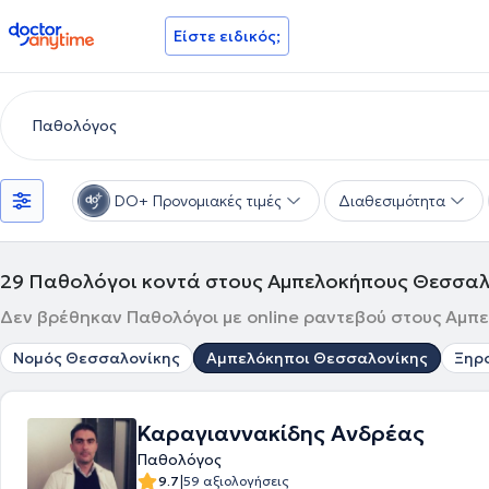
doctoranytime
Είστε ειδικός;
DO+ Προνομιακές τιμές
Διαθεσιμότητα
29
Παθολόγοι κοντά στους Αμπελοκήπους Θεσσαλ
Δεν βρέθηκαν Παθολόγοι με online ραντεβού στους Αμπε
Νομός Θεσσαλονίκης
Αμπελόκηποι Θεσσαλονίκης
Ξηρ
Καραγιαννακίδης Ανδρέας
Παθολόγος
|
9.7
59 αξιολογήσεις