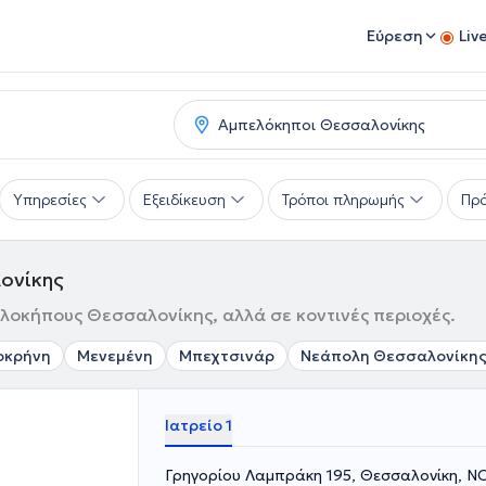
Εύρεση
Liv
Υπηρεσίες
Εξειδίκευση
Τρόποι πληρωμής
Πρό
ονίκης
λοκήπους Θεσσαλονίκης, αλλά σε κοντινές περιοχές.
οκρήνη
Μενεμένη
Μπεχτσινάρ
Νεάπολη Θεσσαλονίκη
Ιατρείο 1
Γρηγορίου Λαμπράκη 195, Θεσσαλονίκη, 