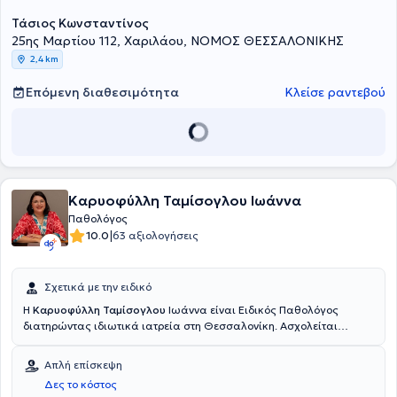
Τάσιος Κωνσταντίνος
25ης Μαρτίου 112, Χαριλάου, ΝΟΜΟΣ ΘΕΣΣΑΛΟΝΙΚΗΣ
2,4 km
Επόμενη διαθεσιμότητα
Κλείσε ραντεβού
Καρυοφύλλη Ταμίσογλου Ιωάννα
Παθολόγος
|
10.0
63 αξιολογήσεις
Σχετικά με την ειδικό
H
Καρυοφύλλη Ταμίσογλου
Ιωάννα είναι Ειδικός Παθολόγος
διατηρώντας ιδιωτικά ιατρεία στη Θεσσαλονίκη. Ασχολείται
ενεργά με την ρύθμιση και αντιμετώπιση ασθενών με αρτηριακή
υπέρταση, υπερλιπιδαιμία, μεταβολικό σύνδρομο και σακχαρώδη
Απλή επίσκεψη
διαβήτη. Επίσης, δραστηριοποιείται σε όλο το εύρος των λοιμώξεων.
Δες το κόστος
Από το 2010 έως το 2016 σπούδασε στην Ιατρική Σχολή του