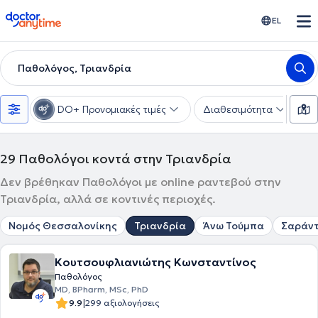
doctoranytime
EL
Παθολόγος, Τριανδρία
DO+ Προνομιακές τιμές
Διαθεσιμότητα
Υ
29
Παθολόγοι κοντά στην Τριανδρία
Δεν βρέθηκαν Παθολόγοι με online ραντεβού στην
Τριανδρία, αλλά σε κοντινές περιοχές.
Νομός Θεσσαλονίκης
Τριανδρία
Άνω Τούμπα
Σαράντ
Κουτσουφλιανιώτης Κωνσταντίνος
Παθολόγος
MD, BPharm, MSc, PhD
|
9.9
299 αξιολογήσεις