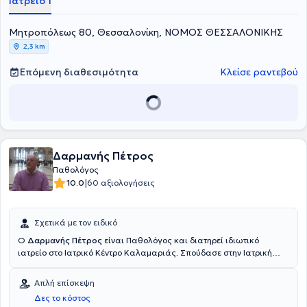
Ιατρείο 1
προληπτικό έλεγχο - check up, αξιολόγηση εργαστηριακού ελέγχου.
Μητροπόλεως 80, Θεσσαλονίκη, ΝΟΜΟΣ ΘΕΣΣΑΛΟΝΙΚΗΣ
2,3 km
Επόμενη διαθεσιμότητα
Κλείσε ραντεβού
Δαρμανής Πέτρος
Παθολόγος
|
10.0
60 αξιολογήσεις
Σχετικά με τον ειδικό
O
Δαρμανής Πέτρος
είναι Παθολόγος και διατηρεί ιδιωτικό
ιατρείο στο Ιατρικό Κέντρο Καλαμαριάς. Σπούδασε στην Ιατρική
σχολή του Πανεπιστημίου LA SAPIENZA της Ρώμης. Ακολούθως,
ειδικεύτηκε στην Παθολογία στο Πανεπιστημιακό Γενικό Νοσοκομείο
Απλή επίσκεψη
ΑΧΕΠΑ Θεσσαλονίκης. Διαθέτει πολυετή εμπειρία και κατάρτιση
Δες το κόστος
ενώ εξειδικεύεται στην υπερλιπιδαιμία, στην αρτηριακή υπέρταση