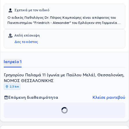
Σχετικά με τον ειδικό
Ο ειδικός Παθολόγος Dr. Πέτρος Καμπούρης είναι απόφοιτος του
Πανεπιστημίου "Friedrich - Alexander" του Ερλάγκεν στη Γερμανία
και διδάκτωρ του Ινστιτούτου Γεροντολογίας του ίδιου
Πανεπιστημίου. Εξειδικεύτηκε στην Ειδική Παθολογία στο
Απλή επίσκεψη
Νοσοκομείο "Klinikum Bremen-Ost" στην Βρέμη. Εργάστηκε στο
Δες το κόστος
νοσοκομείο "Deegenberg Klinik" του Bad Kissingen και στο Κέντρο
Αποκατάστασης "Reha Klinik Bad Aibling" στην Βαυαρία. Ο Dr.
Πέτρος Καμπούρης είναι μέλος της ελληνικής εταιρίας
Παχυσαρκίας και αναλαμβάνει περιστατικά που άπτονται όλου του
Ιατρείο 1
φάσματος της παθολογίας και της διαβητολογίας.
Γρηγορίου Παλαμά 11 (γωνία με Παύλου Μελά), Θεσσαλονίκη,
ΝΟΜΟΣ ΘΕΣΣΑΛΟΝΙΚΗΣ
2,3 km
Επόμενη διαθεσιμότητα
Κλείσε ραντεβού