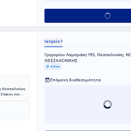
Κλείσε ραντεβού
Ιατρείο 1
Γρηγορίου Λαμπράκη 195, Θεσσαλονίκη, 
ΘΕΣΣΑΛΟΝΙΚΗΣ
6,8 km
Επόμενη διαθεσιμότητα
τη Θεσσαλονίκη.
 Σόφιας και
δος. Ο γιατρός
λικά επεισόδια,
ική εμπειρία
πως στο Γενικό
μείο
ειο" και στο
 κλινική