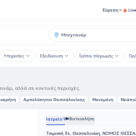
Εύρεση
Liv
Υπηρεσίες
Εξειδίκευση
Τρόποι πληρωμής
Πρό
ινάρ, αλλά σε κοντινές περιοχές.
ροκρήνη
Αμπελόκηποι Θεσσαλονίκης
Μενεμένη
Νεάπο
Βιντεοκλήση
Ιατρείο 1
Τσιμισκή 34, Θεσσαλονίκη, ΝΟΜΟΣ ΘΕΣΣ