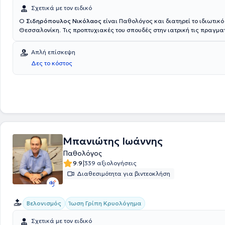
Σχετικά με τον ειδικό
Ο
Σιδηρόπουλος Νικόλαος
είναι Παθολόγος και διατηρεί το ιδιωτικό 
Θεσσαλονίκη. Τις προπτυχιακές του σπουδές στην ιατρική τις πραγμα
Αριστοτέλειο Πανεπιστήμιο Θεσσαλονίκης και έπειτα εξειδικεύτηκε σ
στο Γενικό Νοσοκομείο Αεροπορίας και στο Γενικό Νοσοκομείο Νοση
Απλή επίσκεψη
"Η Σωτηρία". Στο ιατρείο του αντιμετωπίζεται η αρτηριακή υπέρταση
Δες το κόστος
διαβήτης, η χοληστερίνη και οι λοιμώξεις του αναπνευστικού, του γασ
του ουροποιητικού συστήματος. Τέλος, εκτελεί προληπτικό έλεγχο - che
αξιολόγηση εργαστηριακού ελέγχου.
Μπανιώτης Ιωάννης
Παθολόγος
|
9.9
339 αξιολογήσεις
Διαθεσιμότητα για βιντεοκλήση
Βελονισμός
Ίωση Γρίπη Κρυολόγημα
Σχετικά με τον ειδικό