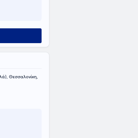
ύ
λά), Θεσσαλονίκη,