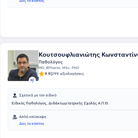
Δες το κόστος
Bad Aibling" στην Βαυαρία. Ο Dr. Πέτρος Καμπούρης είναι μέλος της ε
εταιρίας Παχυσαρκίας και αναλαμβάνει περιστατικά που άπτονται ό
φάσματος της παθολογίας και της διαβητολογίας.
Κουτσουφλιανιώτης Κωνσταντίν
Παθολόγος
MD, BPharm, MSc, PhD
|
9.9
299 αξιολογήσεις
Σχετικά με τον ειδικό
Ειδικός Παθολόγος, Διδάκτωρ Ιατρικής Σχολής Α.Π.Θ.
Απλή επίσκεψη
Δες το κόστος