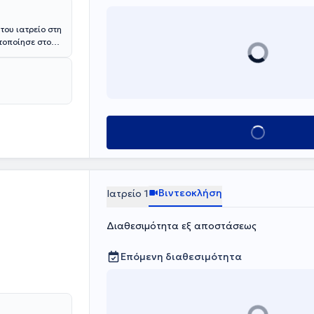
του ιατρείο στη
τοποίησε στο
την Παθολογία,
μάτων Θώρακος
, ο σακχαρώδης
τρεντερικού και
ck up,
Κλείσε ραντεβού
Βιντεοκλήση
Ιατρείο 1
Διαθεσιμότητα εξ αποστάσεως
Επόμενη διαθεσιμότητα