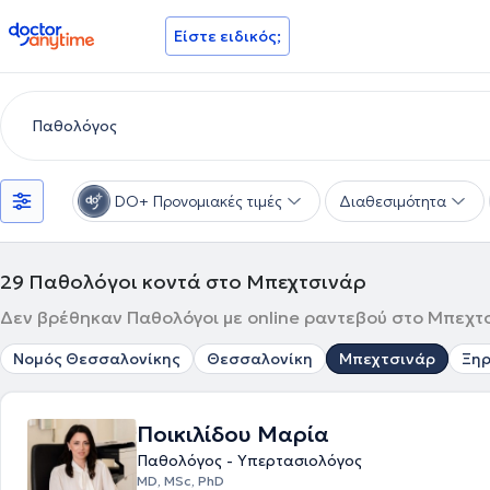
doctoranytime
Είστε ειδικός;
DO+ Προνομιακές τιμές
Διαθεσιμότητα
29
Παθολόγοι κοντά στο Μπεχτσινάρ
Δεν βρέθηκαν Παθολόγοι με online ραντεβού στο Μπεχτσ
Νομός Θεσσαλονίκης
Θεσσαλονίκη
Μπεχτσινάρ
Ξη
Ποικιλίδου Μαρία
Παθολόγος - Υπερτασιολόγος
MD, MSc, PhD