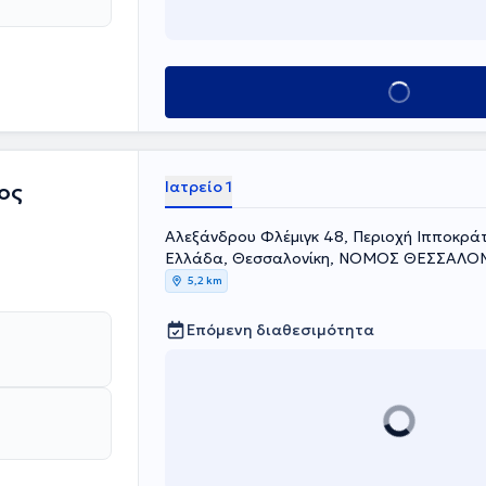
λληνικής
λου του
Κλείσε ραντεβού
Ιατρείο 1
ος
Αλεξάνδρου Φλέμιγκ 48, Περιοχή Ιπποκράτ
Ελλάδα, Θεσσαλονίκη, ΝΟΜΟΣ ΘΕΣΣΑΛΟ
5,2 km
Επόμενη διαθεσιμότητα