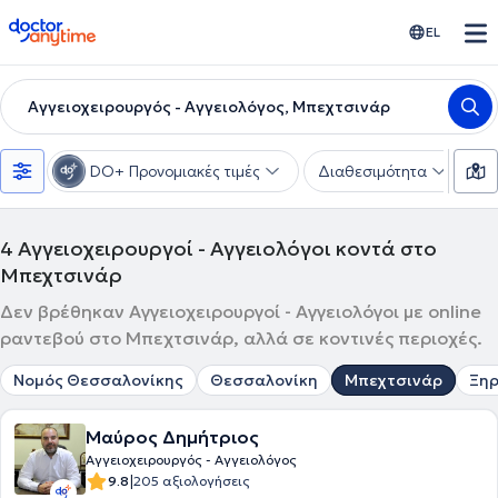
doctoranytime
EL
Αγγειοχειρουργός - Αγγειολόγος, Μπεχτσινάρ
DO+ Προνομιακές τιμές
Διαθεσιμότητα
Υ
4
Αγγειοχειρουργοί - Αγγειολόγοι κοντά στο
Μπεχτσινάρ
Δεν βρέθηκαν Αγγειοχειρουργοί - Αγγειολόγοι με online
ραντεβού στο Μπεχτσινάρ, αλλά σε κοντινές περιοχές.
Νομός Θεσσαλονίκης
Θεσσαλονίκη
Μπεχτσινάρ
Ξη
Μαύρος Δημήτριος
Αγγειοχειρουργός - Αγγειολόγος
|
9.8
205 αξιολογήσεις