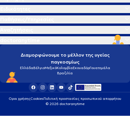
Ειδικότητες
Παθήσεις/Υπηρεσίες
Αναζητήσεις
doctoranytime
Διαμορφώνουμε το μέλλον της υγείας
παγκοσμίως
Ελλάδα
Βέλγιο
Μεξικό
Κολομβία
Εκουαδόρ
Γουατεμάλα
Βραζιλία
Οροι χρήσης
Cookies
Πολιτική προστασίας προσωπικού απορρήτου
© 2026 doctoranytime