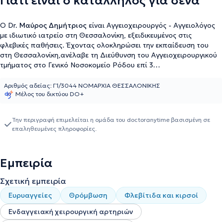
Γιατί είναι ο κατάλληλος για σένα
Ο Dr.
Μαύρος Δημήτριος
είναι Αγγειοχειρουργός - Αγγειολόγος
με ιδιωτικό ιατρείο στη Θεσσαλονίκη, εξειδικευμένος στις
φλεβικές παθήσεις. Έχοντας ολοκληρώσει την εκπαίδευση του
στη Θεσσαλονίκη,ανέλαβε τη Διεύθυνση του Αγγειοχειρουργικού
τμήματος στο Γενικό Νοσοκομείο Ρόδου επί 3
έτη,πραγματοποιώντας με απόλυτη επιτυχία πάνω από 600
αγγειοχειρουργικές επεμβάσεις. Δημιούργησε το μοναδικό Ιατρικό
Αριθμός αδείας: Γ1/3044 ΝΟΜΑΡΧΙΑ ΘΕΣΣΑΛΟΝΙΚΗΣ
Μέλος του δικτύου DO+
κέντρο στη Βόρεια Ελλάδα εξειδικευμένο στη laser σαφηνεκτομή
και στην αντιμετώπιση των φλεβικών παθήσεων.Ο Dr. Μαύρος
είναι καταξιωμένος ομιλητής σε διάφορα Ιατρικά συνέδρια και
Την περιγραφή επιμελείται η ομάδα του doctoranytime βασισμένη σε
συγγραφέας επιστημονικών άρθρων σχετικά με την Αγγειολογία
επαληθευμένες πληροφορίες.
και την Αγγειοχειρουργική. Το Vein Laser Center Thessaloniki είναι
το μοναδικό εξειδικευμένο Ιατρικό κέντρο στην αντιμετώπιση των
φλεβικών παθήσεων στη Βόρεια Ελλάδα. Δημιουργήθηκε από τον
Εμπειρία
Αγγειοχειρουργό Dr.Μαύρο και ασχολείται με τις τελευταίες
εξελίξεις-τεχνικές στην αντιμετώπιση των κιρσών, των
Σχετική εμπειρία
ευρυαγγειών, του οιδήματος των κάτω άκρων και των φλεβικών
ελκών.Ο Dr. Μαύρος πραγματοποιεί laser σαφηνεκτομή,
Ευρυαγγείες
Θρόμβωση
Φλεβίτιδα και κιρσοί
σκληροθεραπεία με αφρό και βοηθητικές φλεβεκτομές για να
Ενδαγγειακή χειρουργική αρτηριών
πετύχει αναίμακτα το καλύτερο αισθητικό αποτέλεσμα. Είτε ο