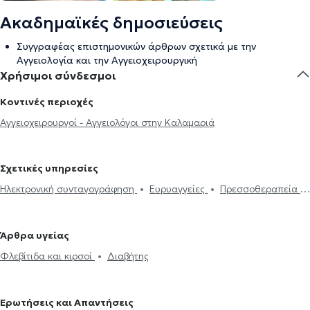
Ακαδημαϊκές δημοσιεύσεις
Συγγραφέας επιστημονικών άρθρων σχετικά με την
Αγγειολογία και την Αγγειοχειρουργική
Χρήσιμοι σύνδεσμοι
Κοντινές περιοχές
Αγγειοχειρουργοί - Αγγειολόγοι στην Καλαμαριά
Σχετικές υπηρεσίες
Ηλεκτρονική συνταγογράφηση
Ευρυαγγείες
Πρεσσοθεραπεία
Φλεβίτιδα και κιρσοί
Ανεύρυσμα
Διαβητικό πόδι
Νεφρική
ανεπάρκεια
Θρόμβωση
Καρωτιδική νόσος
Ισχαιμία
Άρθρα υγείας
Διαβήτης
Φλεβίτιδα και κιρσοί
Διαβήτης
Ερωτήσεις και Απαντήσεις