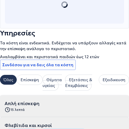
με laser οδηγεί σε επούλωση αυτών των ανοιχτών πληγών, που
μπορεί να έμεναν αδιάγνωστες για χρόνια. Στο Vein Laser Center
Thessaloniki μας ενδιαφέρει η εμφάνιση σας και η αντιμετώπιση
των συμπτωμάτων σας με στόχο την βελτίωση της
καθημερινότητας σας. Η ασφάλεια των ασθενών και τα
Υπηρεσίες
αποτελέσματα είναι μέλημα μας.
Τα κόστη είναι ενδεικτικά. Ενδέχεται να υπάρξουν αλλαγές κατά
την επίσκεψη ανάλογα το περιστατικό.
Αναλαμβάνει και περιστατικά παιδιών έως 12 ετών
Συνδέσου για να δεις όλα τα κόστη
Όλες
Επίσκεψη
Θέματα
Εξετάσεις &
Εξειδικευση
υγείας
Επεμβάσεις
Απλή επίσκεψη
15 λεπτά
Φλεβίτιδα και κιρσοί