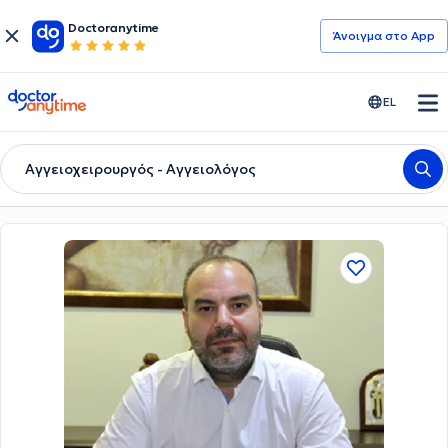
Doctoranytime
Άνοιγμα στο App
doctoranytime
EL
Αγγειοχειρουργός - Αγγειολόγος