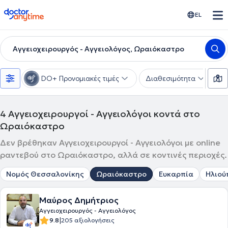
doctoranytime
EL
Αγγειοχειρουργός - Αγγειολόγος, Ωραιόκαστρο
DO+ Προνομιακές τιμές
Διαθεσιμότητα
Υ
4
Αγγειοχειρουργοί - Αγγειολόγοι κοντά στο
Ωραιόκαστρο
Δεν βρέθηκαν Αγγειοχειρουργοί - Αγγειολόγοι με online
ραντεβού στο Ωραιόκαστρο, αλλά σε κοντινές περιοχές.
Νομός Θεσσαλονίκης
Ωραιόκαστρο
Ευκαρπία
Ηλιού
Μαύρος Δημήτριος
Αγγειοχειρουργός - Αγγειολόγος
|
9.8
205 αξιολογήσεις