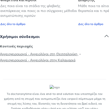
Δες ποια είναι τα στάδια της φλεβικής
Μάθε ποια τα αίτια
ανεπάρκειας και ποιες οι πιο σύγχρονες μέθοδοι
θεραπεία και τι πρ
αντιμετώπισης κιρσών
Δες όλο το άρθρο
Δες όλο το άρθρο
Χρήσιμοι σύνδεσμοι
Κοντινές περιοχές
Αγγειοχειρουργοί - Αγγειολόγοι στη Θεσσαλονίκη
Αγγειοχειρουργοί - Αγγειολόγοι στην Καλαμαριά
Το doctoranytime είναι ένα end-to-end solution που υποστηρίζει τον
χρήστη από τη στιγμή που αντιμετωπίζει ένα ιατρικό σύμπτωμα μέχρι τη
στιγμή της λύσης του, δίνοντάς του τη δυνατότητα να βρεί ειδικό, να
ζητήσει καθοδήγηση μέσω chat και να μιλήσει μαζί του μέσω