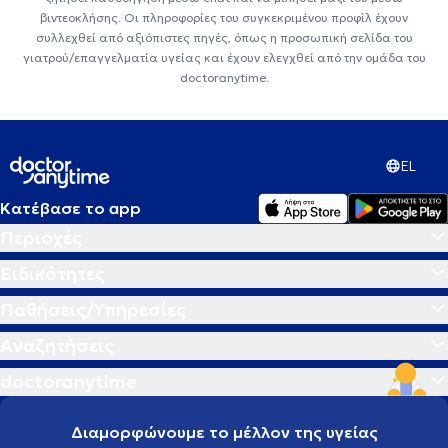
βιντεοκλήσης. Οι πληροφορίες του συγκεκριμένου προφίλ έχουν
συλλεχθεί από αξιόπιστες πηγές, όπως η προσωπική σελίδα του
γιατρού/επαγγελματία υγείας και έχουν ελεγχθεί από την ομάδα του
doctoranytime.
EL
Κατέβασε το app
Περιοχές
Ειδικότητες
Παθήσεις/Υπηρεσίες
Αναζητήσεις
doctoranytime
Διαμορφώνουμε το μέλλον της υγείας