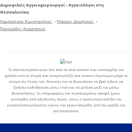
Δημοφιλείς Αγγειοχειρουργοί - Αγγειολόγοι στη
Θεσσαλονίκη
Λαμπρέτσας Κωνσταντίνος
Μαύρος Δημήτριος
Ποτουρίδης Αναστάσιος
Το doctoranytime είναι ένα end-to-end solution που υποστηρίζει τον
χρήστη από τη στιγμή που αντιμετωπίζει ένα ιατρικό σύμπτωμα μέχρι τη
στιγμή της λύσης του, δίνοντάς του τη δυνατότητα να βρεί ειδικό, να
ζητήσει καθοδήγηση μέσω chat και να μιλήσει μαζί του μέσω
βιντεοκλήσης. Οι πληροφορίες του συγκεκριμένου προφίλ έχουν
συλλεχθεί από αξιόπιστες πηγές, όπως η προσωπική σελίδα του
γιατρού/επαγγελματία υγείας και έχουν ελεγχθεί από την ομάδα του
doctoranytime.