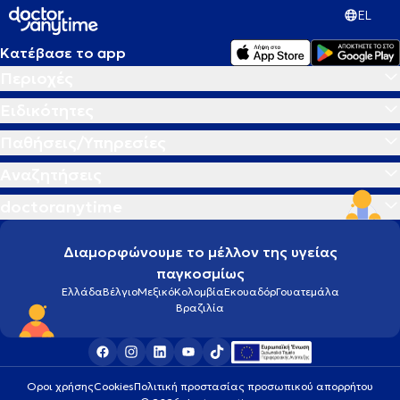
EL
Κατέβασε το app
Περιοχές
Ειδικότητες
Παθήσεις/Υπηρεσίες
Αναζητήσεις
doctoranytime
Διαμορφώνουμε το μέλλον της υγείας
παγκοσμίως
Ελλάδα
Βέλγιο
Μεξικό
Κολομβία
Εκουαδόρ
Γουατεμάλα
Βραζιλία
Οροι χρήσης
Cookies
Πολιτική προστασίας προσωπικού απορρήτου