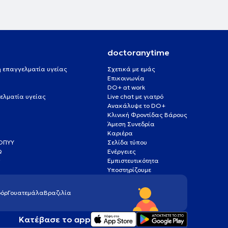
doctoranytime
 ή επαγγελματία υγείας
Σχετικά με εμάς
Επικοινωνία
DO+ at work
ελματία υγείας
Live chat με γιατρό
Ανακάλυψε το DO+
Κλινική Φροντίδας Βάρους
Άμεση Συνεδρία
Καριέρα
ΕΟΠΥΥ
Σελίδα τύπου
Q
Ενέργειες
ς
Εμπιστευτικότητα
Υποστηρίζουμε
όρ
Γουατεμάλα
Βραζιλία
Κατέβασε το app