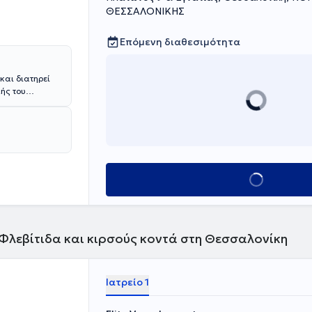
ΘΕΣΣΑΛΟΝΙΚΗΣ
Επόμενη διαθεσιμότητα
και διατηρεί
λής του
Γενική
.
ρμανίας υπήρξε
ητά του στην
ειοχειρουργός
, επί σειρά
Κλείσε ραντεβού
ου Heidelberg.
Γερμανία,
ληνικών
σίες
ν ασθενών του.
 Φλεβίτιδα και κιρσούς κοντά στη Θεσσαλονίκη
Ιατρείο 1