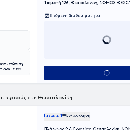
Tσιμισκή 126, Θεσσαλονίκη, ΝΟΜΟΣ ΘΕΣ
Επόμενη διαθεσιμότητα
 αντιμετώπιση
βατικών μεθόδων
Κλείσε ραντεβού
άρχει
και κιρσούς στη Θεσσαλονίκη
Βιντεοκλήση
Ιατρείο 1
Πλάτωνος 9 & Εγνατίας, Θεσσαλονίκη, Ν