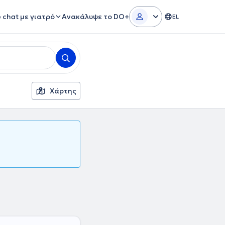
e chat με γιατρό
Ανακάλυψε το DO+
EL
Χάρτης