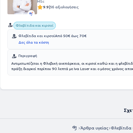
MSc
|
9.9
36 αξιολογήσεις
Φλεβίτιδα και κιρσοί
Φλεβίτιδα και κιρσοί
Από 50€ έως 70€
Δες όλα τα κόστη
Περιγραφή
Αντιμετωπίζεται η Φλεβική ανεπάρκεια, οι κιρσοί καθώ και η φλεβίτι
πράξη διαρκεί περίπου 90 λεπτά με Ινα Laser και ο μέσος χρόνος α
του ασθενούς είναι συνήθως οι 4 ημέρες μετά την επέμβαση.Τέλος, δί
αναλυτικές οδηγίες από τον ιατρό αναλόγως το εκάστοτε περιστατικό
Σχε
Άρθρα υγείας
Φλεβίτιδα 