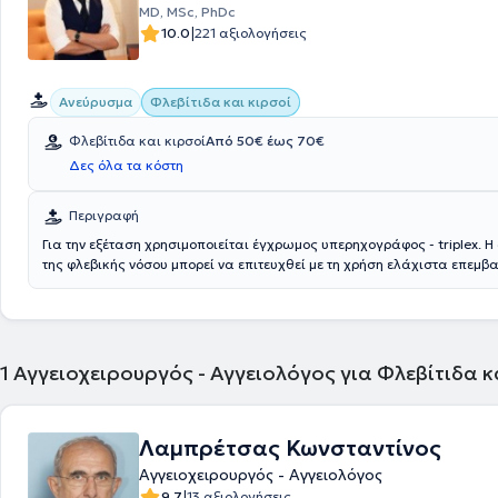
MD, MSc, PhDc
|
10.0
221 αξιολογήσεις
Ανεύρυσμα
Φλεβίτιδα και κιρσοί
Φλεβίτιδα και κιρσοί
Από 50€ έως 70€
Δες όλα τα κόστη
Περιγραφή
Για την εξέταση χρησιμοποιείται έγχρωμος υπερηχογράφος - triplex. Η
της φλεβικής νόσου μπορεί να επιτευχθεί με τη χρήση ελάχιστα επεμ
όπως Laser, ραδιοσυχνότητες ή Venaseal, ενώ σε περιπτώσεις που υπ
αντένδειξη ακολουθείται κλασική σαφηνεκτομή. Αντιμετωπίζονται παθήσεις όπως
φλεβίτιδα, κιρσοί και φλεβική ανεπάρκεια.
1
Αγγειοχειρουργός - Αγγειολόγος για Φλεβίτιδα 
Λαμπρέτσας Κωνσταντίνος
Αγγειοχειρουργός - Αγγειολόγος
|
9.7
13 αξιολογήσεις