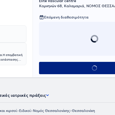
Elite Vascular centre
Κομνηνών 68, Καλαμαριά, ΝΟΜΟΣ ΘΕΣΣ
Επόμενη διαθεσιμότητα
δα.Η επεμβατική
ποκατάστασης
δονται
Κλείσε ραντεβού
.
τικές ιατρικές πράξεις
και κιρσοί
Ειδικοί
Νομός Θεσσαλονίκης
Θεσσαλονίκη