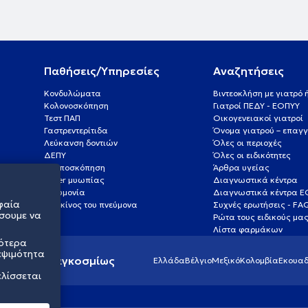
Παθήσεις/Υπηρεσίες
Αναζητήσεις
Κονδυλώματα
Βιντεοκλήση με γιατρό
Κολονοσκόπηση
Γιατροί ΠΕΔΥ - ΕΟΠΥΥ
Τεστ ΠΑΠ
Οικογενειακοί γιατροί
Γαστρεντερίτιδα
Όνομα γιατρού – επαγγ
Λεύκανση δοντιών
Όλες οι περιοχές
ΔΕΠΥ
Όλες οι ειδικότητες
Κολποσκόπηση
Άρθρα υγείας
Laser μυωπίας
Διαγνωστικά κέντρα
Πνευμονία
Διαγνωστικά κέντρα 
φαία
Καρκίνος του πνεύμονα
Συχνές ερωτήσεις - FA
σουμε να
Ρώτα τους ειδικούς μα
Λίστα φαρμάκων
σότερα
εψιμότητα
ς υγείας παγκοσμίως
Ελλάδα
Βέλγιο
Μεξικό
Κολομβία
Εκουαδ
ελίσσεται