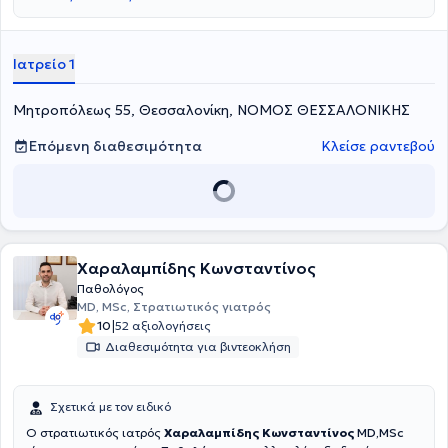
στο ίδιο νοσοκομείο. Τέλος, είναι μέλος του Ιατρικού Συλλόγου
Θεσσαλονίκης και έχει παρακολουθήσει πλήθος ελληνικών
συνεδρίων για την παθολογία, τον σακχαρώδη διαβήτη και την
αρτηριακή πίεση.
Ιατρείο 1
Μητροπόλεως 55, Θεσσαλονίκη, ΝΟΜΟΣ ΘΕΣΣΑΛΟΝΙΚΗΣ
Επόμενη διαθεσιμότητα
Κλείσε ραντεβού
Χαραλαμπίδης Κωνσταντίνος
Παθολόγος
MD, MSc, Στρατιωτικός γιατρός
|
10
52 αξιολογήσεις
Διαθεσιμότητα για βιντεοκλήση
Σχετικά με τον ειδικό
Ο στρατιωτικός ιατρός
Χαραλαμπίδης Κωνσταντίνος
MD,MSc