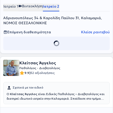
2006.
Βιντεοκλήση
Ιατρείο 1
Ιατρείο 2
Αδριανουπόλεως 34 & Καρολίδη Παύλου 31, Καλαμαριά,
ΝΟΜΟΣ ΘΕΣΣΑΛΟΝΙΚΗΣ
Επόμενη διαθεσιμότητα
Κλείσε ραντεβού
Κλείτσας Άγγελος
Παθολόγος - Διαβητολόγος
|
9.9
62 αξιολογήσεις
Σχετικά με τον ειδικό
Ο
Κλείτσας Άγγελος
είναι Ειδικός Παθολόγος – Διαβητολόγος και
διατηρεί ιδιωτικό ιατρείο στην Καλαμαριά. Σπούδασε στο τμήμα
Ιατρικής του Αριστοτελείου Πανεπιστημίου Θεσσαλονίκης.
Ακολούθησε η υπηρεσία υπαίθρου στο Κέντρο Υγείας Νέων
Μουδανιών Χαλκιδικής και εν συνεχεία η πενταετής ειδίκευση στην