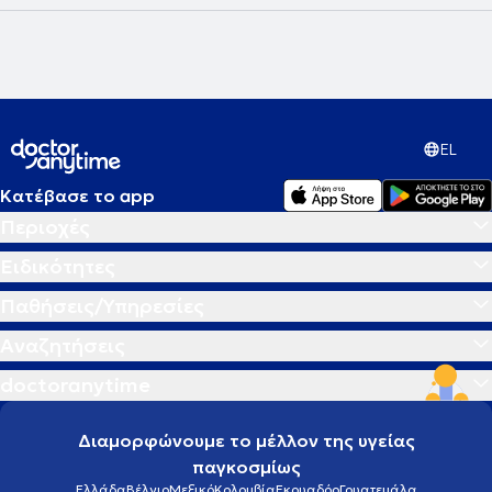
EL
Κατέβασε το app
Περιοχές
Ειδικότητες
Παθήσεις/Υπηρεσίες
Αναζητήσεις
doctoranytime
Διαμορφώνουμε το μέλλον της υγείας
παγκοσμίως
Ελλάδα
Βέλγιο
Μεξικό
Κολομβία
Εκουαδόρ
Γουατεμάλα