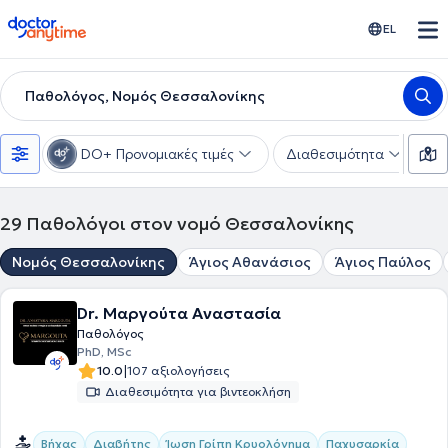
doctoranytime
EL
Παθολόγος, Νομός Θεσσαλονίκης
DO+ Προνομιακές τιμές
Διαθεσιμότητα
Υ
29
Παθολόγοι στον νομό Θεσσαλονίκης
Νομός Θεσσαλονίκης
Άγιος Αθανάσιος
Άγιος Παύλος
Dr. Μαργούτα Αναστασία
Παθολόγος
PhD, MSc
|
10.0
107 αξιολογήσεις
Διαθεσιμότητα για βιντεοκλήση
Βήχας
Διαβήτης
Ίωση Γρίπη Κρυολόγημα
Παχυσαρκία