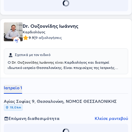
Dr. Ουζουνίδης Ιωάννης
Καρδιολόγος
|
9.9
9 αξιολογήσεις
Σχετικά με τον ειδικό
Ο
Dr. Ουζουνίδης Ιωάννης
είναι
Καρδιολόγος και διατηρεί
ιδιωτικό ιατρείο Θεσσαλονίκης. Είναι πτυχιούχος της Ιατρικής
Σχολής του
Kyban State University. Ο γιατρός είναι Επιστημονικός
Συνεργάτης της Γενική Κλινική Θεσσαλονίκης και της Κλινικής
"Κυανούς Σταυρός" Θεσσαλονίκης, όπου είναι και στην τελευταία
Ιατρείο 1
Επιστημονικά Υπεύθυνος του Τμήματος υπερήχων. Στο ιδιωτικό του
ιατρείο προσφέρει πλήθος υπηρεσιών, εξατομικευμένες για τις
ανάγκες εκάστοτε ασθενούς.
Αγίας Σοφίας 9, Θεσσαλονίκη, ΝΟΜΟΣ ΘΕΣΣΑΛΟΝΙΚΗΣ
19,0 km
Επόμενη διαθεσιμότητα
Κλείσε ραντεβού