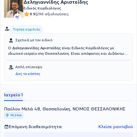
Δεληγιαννίδης Αριστείδης
Ειδικός Καρδιολόγος
|
9.9
296 αξιολογήσεις
Triplex καρδιάς
Σχετικά με τον ειδικό
Ο
Δεληγιαννίδης Αριστείδης
είναι Ειδικός Καρδιολόγος με
ιδιωτικό ιατρείο στη Θεσσαλονίκη. Είναι απόφοιτος και Διδάκτωρ
της Ιατρικής σχολής του Αριστοτελείου Πανεπιστημίου
Θεσσαλονίκης. Στην ως τώρα επαγγελματική του πορεία έχει
Απλή επίσκεψη
διατελέσει Ειδικός Καρδιολόγος στον όμιλο της Βιοϊατρικής, στη
Δες το κόστος
Γενική Κλινική αλλά και στο Κυανό Σταυρό στη Θεσσαλονίκη
καθώς και Επιστημονικός Συνεργάτης στην Β' Πανεπιστημιακή
Καρδιολογική Κλινική του Ιπποκρατείου Θεσσαλονίκης. Τέλος,
εξειδικεύεται στην Υπερηχοκαρδιολογία, στην Κλινική καρδιολογία
Ιατρείο 1
και στην Αρτηριακή Πίεση.
Παύλου Μελά 48, Θεσσαλονίκη, ΝΟΜΟΣ ΘΕΣΣΑΛΟΝΙΚΗΣ
19,2 km
Επόμενη διαθεσιμότητα
Κλείσε ραντεβού