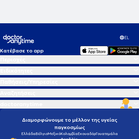
EL
Κατέβασε το app
Περιοχές
Ειδικότητες
Παθήσεις/Υπηρεσίες
Αναζητήσεις
doctoranytime
Διαμορφώνουμε το μέλλον της υγείας
παγκοσμίως
Ελλάδα
Βέλγιο
Μεξικό
Κολομβία
Εκουαδόρ
Γουατεμάλα