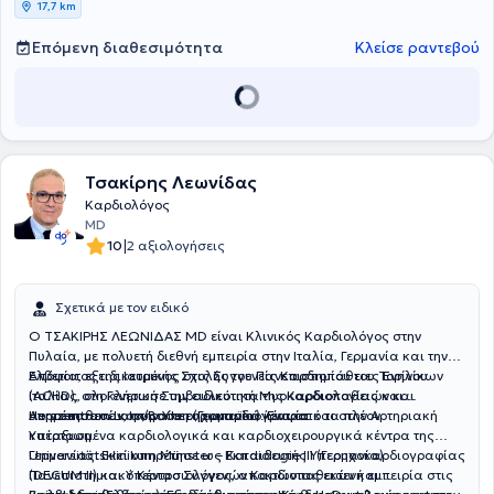
17,7 km
Επόμενη διαθεσιμότητα
Κλείσε ραντεβού
Τσακίρης Λεωνίδας
Καρδιολόγος
MD
|
10
2 αξιολογήσεις
Σχετικά με τον ειδικό
Ο ΤΣΑΚΙΡΗΣ ΛΕΩΝΙΔΑΣ MD είναι Κλινικός Καρδιολόγος στην
Πυλαία, με πολυετή διεθνή εμπειρία στην Ιταλία, Γερμανία και την
Ελβετία, εξειδικευμένος στις Συγγενείς Καρδιοπάθειες Ενηλίκων
Απόφοιτος της Ιατρικής Σχολής του Πανεπιστημίου του Τορίνου
(ACHD), στη Γενετική Συμβουλευτική Μυοκαρδιοπαθειών και
Ιταλίας, ολοκλήρωσε την ειδικότητα της Καρδιολογίας και
Αορτοπαθειών, στην Υπερηχοκαρδιογραφία και στην Αρτηριακή
υπηρέτησε σε κορυφαία ευρωπαϊκά κέντρα:
Herzzentrum Lahr/Baden (Γερμανία): Ένα από τα πλέον
Υπέρταση.
καταξιωμένα καρδιολογικά και καρδιοχειρουργικά κέντρα της
Γερμανίας. Εκεί υπηρέτησε ως Εκπαιδευτής Υπερηχοκαρδιογραφίας
Universitätsklinikum Münster – Kardiologie III (Γερμανία):
(DEGUM II) και Υπερτασιολόγος, αποκτώντας εκτενή εμπειρία στις
Πανεπιστημιακό Κέντρο Συγγενών Καρδιοπαθειών και