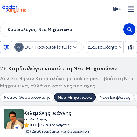
doctoranytime
EL
Καρδιολόγος, Νέα Μηχανιώνα
DO+ Προνομιακές τιμές
Διαθεσιμότητα
Υ
28
Καρδιολόγοι κοντά στη Νέα Μηχανιώνα
Δεν βρέθηκαν Καρδιολόγοι με online ραντεβού στη Νέα
Μηχανιώνα, αλλά σε κοντινές περιοχές.
Νομός Θεσσαλονίκης
Νέα Μηχανιώνα
Νέοι Επιβάτες
Κελεμάνης Ιωάννης
Καρδιολόγος
|
10.0
137 αξιολογήσεις
Διαθεσιμότητα για βιντεοκλήση