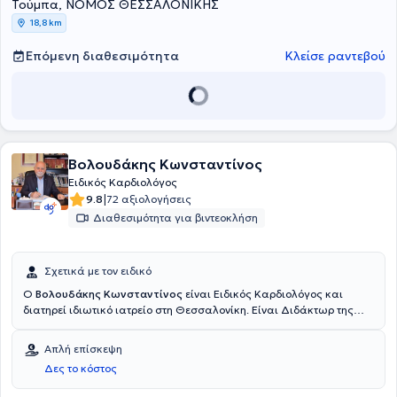
αντιμετωπίζει παθήσεις και παρέχει υπηρεσίες πάνω σε όλο το
Τούμπα, ΝΟΜΟΣ ΘΕΣΣΑΛΟΝΙΚΗΣ
φάσμα της καρδιολογίας.
18,8 km
Επόμενη διαθεσιμότητα
Κλείσε ραντεβού
Βολουδάκης Κωνσταντίνος
Ειδικός Καρδιολόγος
|
9.8
72 αξιολογήσεις
Διαθεσιμότητα για βιντεοκλήση
Σχετικά με τον ειδικό
Ο
Βολουδάκης Κωνσταντίνος
είναι Ειδικός Καρδιολόγος και
διατηρεί ιδιωτικό ιατρείο στη Θεσσαλονίκη. Είναι Διδάκτωρ της
Ιατρικής Σχολής του Δημοκρίτειου Πανεπιστημίου Θράκης και
πτυχιούχος της Ιατρικής Σχολής του Αριστοτελείου Πανεπιστημίου
Απλή επίσκεψη
Θεσσαλονίκης. Ειδικεύτηκε στην Καρδιολογία στο Γενικό
Δες το κόστος
Νοσοκομείο Θεσσαλονίκης "Γ. Παπανικολάου" και μετεκπαιδεύτηκε
στην Εντατική Μονάδα του Peterborough District Hospital στο