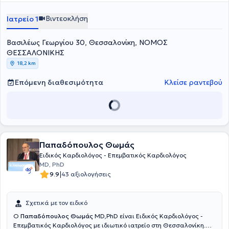
Cambridge και στο Νοσοκομείο Karolinska, στη Στοκχόλμη της
Σουηδίας. Ο γιατρός διετέλεσε Επιμελητής για 20 έτη στο Γενικό
Βιντεοκλήση
Ιατρείο 1
Νοσοκομείο Θεσσαλονίκης "Άγιος Παύλος" και Συντονιστής
Διευθυντής για 4 έτη στην Καρδιολογική Κλινική του Γενικού
Βασιλέως Γεωργίου 30, Θεσσαλονίκη, ΝΟΜΟΣ
Νοσοκομείου Χαλκιδικής. Στο ιδιωτικό του ιατρείο προσφέρει
πλήθος υπηρεσιών, σεβόμενος τις ανάγκες εκάστοτε ασθενούς.
ΘΕΣΣΑΛΟΝΙΚΗΣ
18,2 km
Επόμενη διαθεσιμότητα
Κλείσε ραντεβού
Παπαδόπουλος Θωμάς
Ειδικός Καρδιολόγος - Επεμβατικός Καρδιολόγος
MD, PhD
|
9.9
43 αξιολογήσεις
Σχετικά με τον ειδικό
Ο
Παπαδόπουλος Θωμάς
MD,PhD είναι Ειδικός Καρδιολόγος -
Επεμβατικός Καρδιολόγος με ιδιωτικό ιατρείο στη Θεσσαλονίκη.