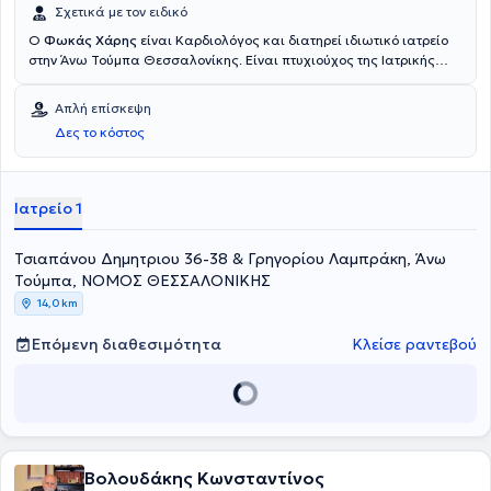
Σχετικά με τον ειδικό
Ο
Φωκάς Χάρης
είναι Καρδιολόγος και διατηρεί ιδιωτικό ιατρείο
στην Άνω Τούμπα Θεσσαλονίκης. Είναι πτυχιούχος της Ιατρικής
Σχολής του Αριστοτελείου Πανεπιστημίου Θεσσαλονίκης και έχει
πραγματοποιήσει μετεκπαίδευση ΕΚΑΒ στην επείγουσα
Απλή επίσκεψη
προνοσοκομειακή ιατρική. Έχει διατελέσει καρδιολόγος στη μονάδα
Δες το κόστος
Φροντίδας Ηλικιωμένων "Φροντίζω", Επιστημονικός Συνεργάτης
στην Καρδιολογική κλινική του Γενικού Νοσοκομείου Θεσσαλονίκης
"Παπαγεωργίου", καθώς και Επιστημονικός Συνεργάτης της
Κλινικής "Γένεσις" στη Θεσσαλονίκη. Είναι εξειδικευμένος στην
Ιατρείο 1
υπερηχοκαρδιολογία και στην κλινική καρδιολογία και διαθέτει
ιδιαίτερη εμπειρία στη θεραπεία υπέρτασης, στις αρρυθμίες και
Τσιαπάνου Δημητριου 36-38 & Γρηγορίου Λαμπράκη, Άνω
στην καρδιακή ανεπάρκεια. Τέλος, στο ιδιωτικό του ιατρείο
αντιμετωπίζει παθήσεις και παρέχει υπηρεσίες πάνω σε όλο το
Τούμπα, ΝΟΜΟΣ ΘΕΣΣΑΛΟΝΙΚΗΣ
φάσμα της καρδιολογίας.
14,0 km
Επόμενη διαθεσιμότητα
Κλείσε ραντεβού
Βολουδάκης Κωνσταντίνος