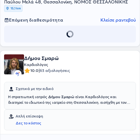
Παύλου Μελά 48, Θεσσαλονίκη, ΝΟΜΟΣ ΘΕΣΣΑΛΟΝΙΚΗΣ
15,1 km
Επόμενη διαθεσιμότητα
Κλείσε ραντεβού
Δήμου Σμαρώ
Καρδιολόγος
|
10.0
63 αξιολογήσεις
Σχετικά με την ειδικό
Η στρατιωτική ιατρός
Δήμου Σμαρώ
είναι Καρδιολόγος και
διατηρεί το ιδιωτικό της ιατρείο στη Θεσσαλονίκη. εισήχθη με τον
θεσμό των πανελλαδικών εξετάσεων στην Ιατρική Σχολή του
Αριστοτελείου Πανεπιστημίου Θεσσαλονίκης ως σπουδάστρια της
Απλή επίσκεψη
Στρατιωτικής Σχολής Αξιωματικών Σωμάτων(Σ.Σ.Α.Σ.). Απέκτησε το
Δες το κόστος
πτυχίο της Ιατρικής (MD), ονομαζόμενη ταυτόχρονα Ανθυπολαχαγός
(ΥΙ). Ειδικεύθηκε επί 2 συνολικά έτη στην Παθολογική Κλινική του
424 ΓΣΝΕ και επί 4 συνολικά έτη στην Καρδιολογική Κλινική του