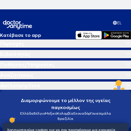
EL
Κατέβασε το app
Περιοχές
Ειδικότητες
Παθήσεις/Υπηρεσίες
Αναζητήσεις
doctoranytime
Διαμορφώνουμε το μέλλον της υγείας
παγκοσμίως
Ελλάδα
Βέλγιο
Μεξικό
Κολομβία
Εκουαδόρ
Γουατεμάλα
Βραζιλία
Χρησιμοποιούμε cookies για να σου προσφέρουμε μια κορυφαία