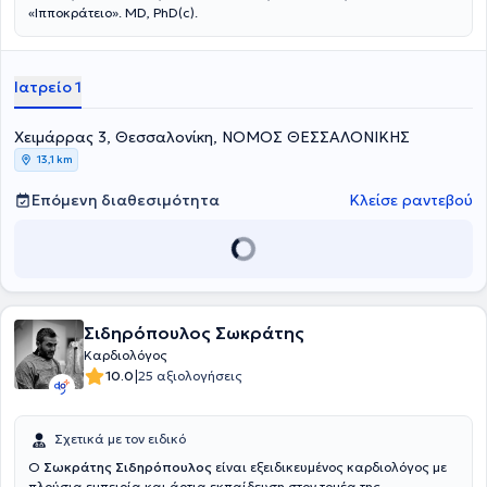
«Ιπποκράτειο». MD, PhD(c).
Ιατρείο 1
Χειμάρρας 3, Θεσσαλονίκη, ΝΟΜΟΣ ΘΕΣΣΑΛΟΝΙΚΗΣ
13,1 km
Επόμενη διαθεσιμότητα
Κλείσε ραντεβού
Σιδηρόπουλος Σωκράτης
Καρδιολόγος
|
10.0
25 αξιολογήσεις
Σχετικά με τον ειδικό
Ο
Σωκράτης Σιδηρόπουλος
είναι εξειδικευμένος καρδιολόγος με
πλούσια εμπειρία και άρτια εκπαίδευση στον τομέα της