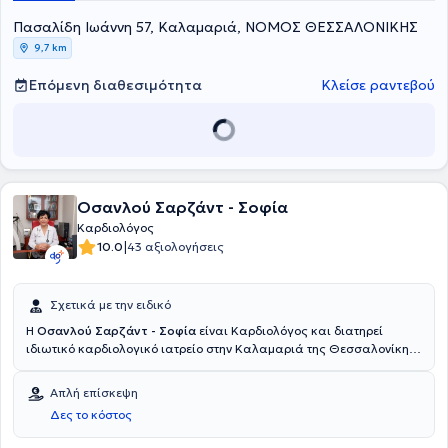
και φιλικό χώρο στο κέντρο της Καλαμαριάς, προσφέρει πλήθος
Πασαλίδη Ιωάννη 57, Καλαμαριά, ΝΟΜΟΣ ΘΕΣΣΑΛΟΝΙΚΗΣ
υπηρεσιών, εξατομικευμένες για τις ανάγκες του κάθε ασθενούς.
9,7 km
Επόμενη διαθεσιμότητα
Κλείσε ραντεβού
Οσανλού Σαρζάντ - Σοφία
Καρδιολόγος
|
10.0
43 αξιολογήσεις
Σχετικά με την ειδικό
H
Οσανλού Σαρζάντ - Σοφία
είναι Καρδιολόγος και διατηρεί
ιδιωτικό καρδιολογικό ιατρείο στην Καλαμαριά της Θεσσαλονίκης
από το 1998. Είναι πτυχιούχος της Ιατρικής Σχολής του
Αριστοτελείου Πανεπιστημίου Θεσσαλονίκης και απέκτησε τον τίτλο
Απλή επίσκεψη
ειδικότητας της Καρδιολογίας. Έχει μετεκπαιδευθεί σε τεχνικές
Δες το κόστος
διαχωρισμού και προσδιορισμού ουσιών με χρωματογραφία, στην
εφαρμογή στη χημική ανάλυση, έρευνα και περιβάλλον.