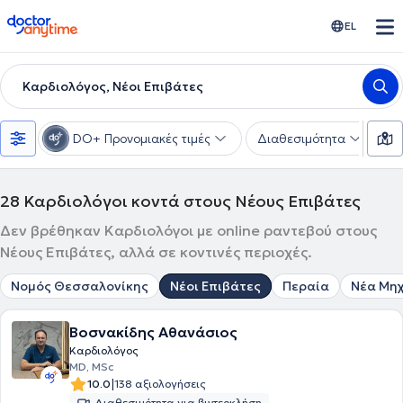
doctoranytime
EL
Καρδιολόγος, Νέοι Επιβάτες
DO+ Προνομιακές τιμές
Διαθεσιμότητα
Υ
28
Καρδιολόγοι κοντά στους Νέους Επιβάτες
Δεν βρέθηκαν Καρδιολόγοι με online ραντεβού στους
Νέους Επιβάτες, αλλά σε κοντινές περιοχές.
Νομός Θεσσαλονίκης
Νέοι Επιβάτες
Περαία
Νέα Μη
Βοσνακίδης Αθανάσιος
Καρδιολόγος
MD, MSc
|
10.0
138 αξιολογήσεις
Διαθεσιμότητα για βιντεοκλήση