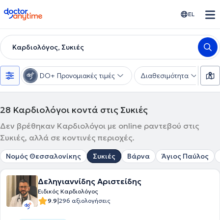
doctoranytime
EL
Καρδιολόγος, Συκιές
DO+ Προνομιακές τιμές
Διαθεσιμότητα
Υ
28
Καρδιολόγοι κοντά στις Συκιές
Δεν βρέθηκαν Καρδιολόγοι με online ραντεβού στις
Συκιές, αλλά σε κοντινές περιοχές.
Νομός Θεσσαλονίκης
Συκιές
Βάρνα
Άγιος Παύλος
Δεληγιαννίδης Αριστείδης
Ειδικός Καρδιολόγος
|
9.9
296 αξιολογήσεις