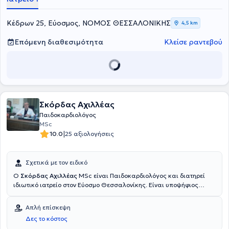
Κέδρων 25, Εύοσμος, ΝΟΜΟΣ ΘΕΣΣΑΛΟΝΙΚΗΣ
4,5 km
Επόμενη διαθεσιμότητα
Κλείσε ραντεβού
Σκόρδας Αχιλλέας
Παιδοκαρδιολόγος
MSc
|
10.0
25 αξιολογήσεις
Σχετικά με τον ειδικό
Ο
Σκόρδας Αχιλλέας
MSc είναι Παιδοκαρδιολόγος και διατηρεί
ιδιωτικό ιατρείο στον Εύοσμο Θεσσαλονίκης. Είναι υποψήφιος
Διδάκτωρ στο Πανεπιστήμιο Πελλοπονήσου και κατέχει
μεταπτυχιακό τίτλο στη Διοίκηση Μονάδων Υγείας από το Ελληνικό
Απλή επίσκεψη
Ανοικτό Πανεπιστήμιο στη Πάτρα. Έχει εκπαιδευτεί στη
Δες το κόστος
παιδοκαρδιολογία στο Γ.Ν. Αχέπα ενώ έχει ειδικευτεί στην