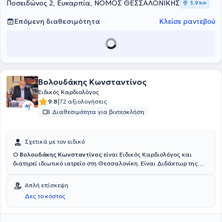
είναι μέλος του Ιατρικού Συλλόγου Θεσσαλονίκης.
Ποσειδώνος 2, Ευκαρπία, ΝΟΜΟΣ ΘΕΣΣΑΛΟΝΙΚΗΣ
3,9 km
Επόμενη διαθεσιμότητα
Κλείσε ραντεβού
Βολουδάκης Κωνσταντίνος
Ειδικός Καρδιολόγος
|
9.8
72 αξιολογήσεις
Διαθεσιμότητα για βιντεοκλήση
Σχετικά με τον ειδικό
Ο
Βολουδάκης Κωνσταντίνος
είναι Ειδικός Καρδιολόγος και
διατηρεί ιδιωτικό ιατρείο στη Θεσσαλονίκη. Είναι Διδάκτωρ της
Ιατρικής Σχολής του Δημοκρίτειου Πανεπιστημίου Θράκης και
πτυχιούχος της Ιατρικής Σχολής του Αριστοτελείου Πανεπιστημίου
Απλή επίσκεψη
Θεσσαλονίκης. Ειδικεύτηκε στην Καρδιολογία στο Γενικό
Δες το κόστος
Νοσοκομείο Θεσσαλονίκης "Γ. Παπανικολάου" και μετεκπαιδεύτηκε
στην Εντατική Μονάδα του Peterborough District Hospital στο
Cambridge και στο Νοσοκομείο Karolinska, στη Στοκχόλμη της