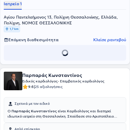
Ιατρείο 1
Αγίου Παντελεήμονος 13, Πολίχνη Θεσσαλονίκης, Ελλάδα,
Πολίχνη, ΝΟΜΟΣ ΘΕΣΣΑΛΟΝΙΚΗΣ
1,7 km
Επόμενη διαθεσιμότητα
Κλείσε ραντεβού
Παρπαράς Κωνσταντίνος
Ειδικός καρδιολόγος- Επεμβατικός καρδιολόγος
|
9.6
25 αξιολογήσεις
Σχετικά με τον ειδικό
Ο
Παρπαράς Κωνσταντίνος
είναι Καρδιολόγος και διατηρεί
ιδιωτικό ιατρείο στη Θεσσαλονίκη. Σπούδασε στο Αριστοτέλειο
Πανεπιστήμιο Θεσσαλονίκης και ειδικεύτηκε σε κλινικές της
Γερμανίας. Διαθέτει αξιόλογη εμπειρία έχοντας εργαστεί ως
Απλή επίσκεψη