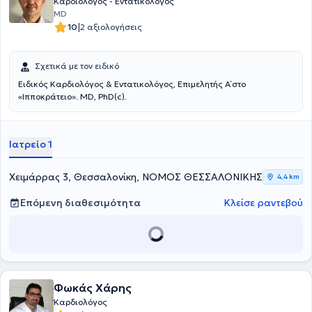
Καρδιολόγος - Εντατικολόγος
MD
|
10
2 αξιολογήσεις
Σχετικά με τον ειδικό
Ειδικός Καρδιολόγος & Εντατικολόγος, Επιμελητής Α΄ στο
«Ιπποκράτειο». MD, PhD(c).
Ιατρείο 1
Χειμάρρας 3, Θεσσαλονίκη, ΝΟΜΟΣ ΘΕΣΣΑΛΟΝΙΚΗΣ
4,4 km
Επόμενη διαθεσιμότητα
Κλείσε ραντεβού
Φωκάς Χάρης
Καρδιολόγος