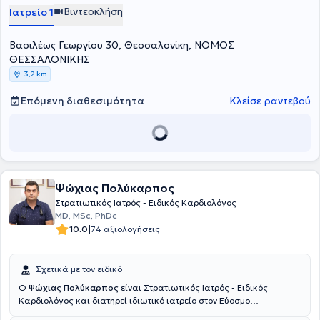
Σουηδίας. Ο γιατρός διετέλεσε Επιμελητής για 20 έτη στο Γενικό
Βιντεοκλήση
Ιατρείο 1
Νοσοκομείο Θεσσαλονίκης "Άγιος Παύλος" και Συντονιστής
Διευθυντής για 4 έτη στην Καρδιολογική Κλινική του Γενικού
Βασιλέως Γεωργίου 30, Θεσσαλονίκη, ΝΟΜΟΣ
Νοσοκομείου Χαλκιδικής. Στο ιδιωτικό του ιατρείο προσφέρει
πλήθος υπηρεσιών, σεβόμενος τις ανάγκες εκάστοτε ασθενούς.
ΘΕΣΣΑΛΟΝΙΚΗΣ
3,2 km
Επόμενη διαθεσιμότητα
Κλείσε ραντεβού
Ψώχιας Πολύκαρπος
Στρατιωτικός Ιατρός - Ειδικός Καρδιολόγος
MD, MSc, PhDc
|
10.0
74 αξιολογήσεις
Σχετικά με τον ειδικό
Ο
Ψώχιας Πολύκαρπος
είναι Στρατιωτικός Ιατρός - Ειδικός
Καρδιολόγος και διατηρεί ιδιωτικό ιατρείο στον Εύοσμο
Θεσσαλονίκης. Είναι υποψήφιος Διδάκτωρ του Αριστοτελείου