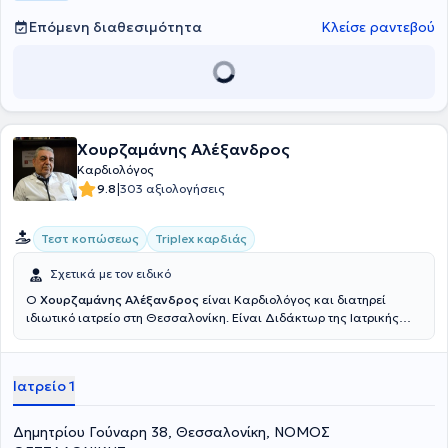
Πανεπιστημιακής κλινικής του Γενικού Νοσοκομείου Θεσσαλονίκης
"Ιπποκράτειο" και συνεργάζεται με το Ιατρικό Διαβαλκανικό
Επόμενη διαθεσιμότητα
Κλείσε ραντεβού
Κέντρο, ενώ μία φορά την εβδομάδα κάνει ιατρείο στον Πολύγυρο
Χαλκιδικής.
Χουρζαμάνης Αλέξανδρος
Καρδιολόγος
|
9.8
303 αξιολογήσεις
Τεστ κοπώσεως
Triplex καρδιάς
Σχετικά με τον ειδικό
Ο
Χουρζαμάνης Αλέξανδρος
είναι Καρδιολόγος και διατηρεί
ιδιωτικό ιατρείο στη Θεσσαλονίκη. Είναι Διδάκτωρ της Ιατρικής
Σχολής του Αριστοτελείου Πανεπιστημίου Θεσσαλονίκης, απ’ όπου
διαθέτει και πτυχίο Ιατρικής. Ειδικεύτηκε στην Καρδιολογία και τη
Παθολογία και στη συνέχεια εξειδικεύτηκε στην Ηχωκαρδιογραφία
Ιατρείο 1
στο Middlesex University του Λονδίνου. Έχει διατελέσει
Επιστημονικός συνεργάτης στο εργαστήριο Υπερηχοκαρδιογραφίας
στην Α’ Πανεπιστημιακή Πνευμονολογική Κλινική του Αριστοτελείου
Δημητρίου Γούναρη 38, Θεσσαλονίκη, ΝΟΜΟΣ
Πανεπιστημίου Θεσσαλονίκης και Επιμελητής Α’ στο ΕΣΥ. Στο