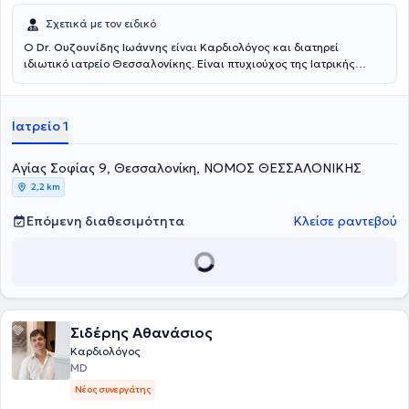
Σχετικά με τον ειδικό
Ο
Dr. Ουζουνίδης Ιωάννης
είναι
Καρδιολόγος και διατηρεί
ιδιωτικό ιατρείο Θεσσαλονίκης. Είναι πτυχιούχος της Ιατρικής
Σχολής του
Kyban State University. Ο γιατρός είναι Επιστημονικός
Συνεργάτης της Γενική Κλινική Θεσσαλονίκης και της Κλινικής
"Κυανούς Σταυρός" Θεσσαλονίκης, όπου είναι και στην τελευταία
Ιατρείο 1
Επιστημονικά Υπεύθυνος του Τμήματος υπερήχων. Στο ιδιωτικό του
ιατρείο προσφέρει πλήθος υπηρεσιών, εξατομικευμένες για τις
ανάγκες εκάστοτε ασθενούς.
Αγίας Σοφίας 9, Θεσσαλονίκη, ΝΟΜΟΣ ΘΕΣΣΑΛΟΝΙΚΗΣ
2,2 km
Επόμενη διαθεσιμότητα
Κλείσε ραντεβού
Σιδέρης Αθανάσιος
Καρδιολόγος
MD
Νέος συνεργάτης