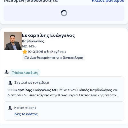
Επόμενη διαθεσιμότητα
Κλείσε ραντεβού
Ευκαρπίδης Ευάγγελος
Καρδιολόγος
MD, MSc
|
10.0
306 αξιολογήσεις
Διαθεσιμότητα για βιντεοκλήση
Triplex καρδιάς
Σχετικά με τον ειδικό
Ο
Ευκαρπίδης Ευάγγελος
MD, MSc είναι Ειδικός Καρδιολόγος και
διατηρεί ιδιωτικό ιατρείο στην Καλαμαριά Θεσσαλονίκης από το
2017. Είναι πτυχιούχος της Ιατρικής Σχολής του Αριστοτελείου
Πανεπιστημίου Θεσσαλονίκης και είναι κάτοχος μεταπτυχιακού
Holter πίεσης
διπλώματος στην Ιατρική Έρευνα, από το ίδιο πανεπιστήμιο.
Δες το κόστος
Εκπαιδεύτηκε στην Παθολογία και στην Καρδιολογία στο Γενικό
Νοσοκομείο Ξάνθης, ολοκλήρωσε την ειδικότητα του στην
Καρδιολογία, στο Γενικό Νοσοκομείο Θεσσαλονίκης