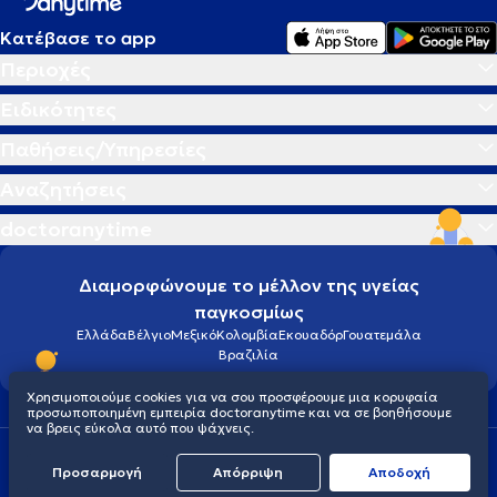
Κατέβασε το app
Περιοχές
Ειδικότητες
Παθήσεις/Υπηρεσίες
Αναζητήσεις
doctoranytime
Διαμορφώνουμε το μέλλον της υγείας
παγκοσμίως
Ελλάδα
Βέλγιο
Μεξικό
Κολομβία
Εκουαδόρ
Γουατεμάλα
Βραζιλία
Χρησιμοποιούμε cookies για να σου προσφέρουμε μια κορυφαία
προσωποποιημένη εμπειρία doctoranytime και να σε βοηθήσουμε
να βρεις εύκολα αυτό που ψάχνεις.
Οροι χρήσης
Cookies
Πολιτική προστασίας προσωπικού απορρήτου
Προσαρμογή
Απόρριψη
Aποδοχή
© 2026 doctoranytime