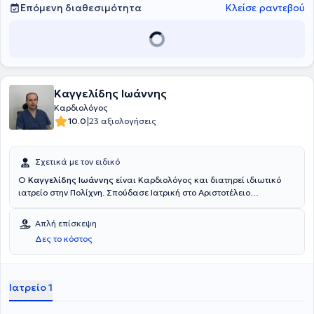
Επόμενη διαθεσιμότητα
Κλείσε ραντεβού
Καγγελίδης Ιωάννης
Καρδιολόγος
|
10.0
23 αξιολογήσεις
Σχετικά με τον ειδικό
Ο
Καγγελίδης Ιωάννης
είναι Καρδιολόγος και διατηρεί ιδιωτικό
ιατρείο στην Πολίχνη. Σπούδασε Ιατρική στο Αριστοτέλειο
Πανεπιστήμιο Θεσσαλονίκης και έχει ολοκληρώσει μεταπτυχιακό
τίτλο ειδίκευσης στο Πανεπιστήμιο Θεσσαλίας. Διαθέτει εμπειρία
Απλή επίσκεψη
και έχει εργαστεί ως Ειδικός Καρδιολόγος στην Ά Πανεπιστημιακή
Δες το κόστος
Καρδιολογική κλινική του νοσοκομείου ΑΧΕΠΑ.
Ιατρείο 1