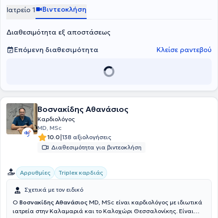
"Παπανικολάου" και ήταν υπότροφος της Ελληνικής Καρδιολογικής
Βιντεοκλήση
Ιατρείο 1
Εταιρείας. Στο ιδιωτικό του ιατρείο, σε έναν μοντέρνο, καλαίσθητο
και φιλικό χώρο στο κέντρο της Καλαμαριάς, προσφέρει πλήθος
Διαθεσιμότητα εξ αποστάσεως
υπηρεσιών, εξατομικευμένες για τις ανάγκες του κάθε ασθενούς.
Επόμενη διαθεσιμότητα
Κλείσε ραντεβού
Βοσνακίδης Αθανάσιος
Καρδιολόγος
MD, MSc
|
10.0
138 αξιολογήσεις
Διαθεσιμότητα για βιντεοκλήση
Αρρυθμίες
Triplex καρδιάς
Σχετικά με τον ειδικό
Ο
Βοσνακίδης Αθανάσιος
MD, MSc είναι καρδιολόγος με ιδιωτικά
ιατρεία στην Καλαμαριά και το Καλοχώρι Θεσσαλονίκης. Είναι