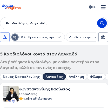
doctoranytime
EL
Καρδιολόγος, Λαγκαδάς
DO+ Προνομιακές τιμές
Διαθεσιμότητα
Υ
5
Καρδιολόγοι κοντά στον Λαγκαδά
Δεν βρέθηκαν Καρδιολόγοι με online ραντεβού στον
Λαγκαδά, αλλά σε κοντινές περιοχές.
Νομός Θεσσαλονίκης
Λαγκαδάς
Ανάληψη
Φίλυρο
Κωνσταντινίδης Βασίλειος
Καρδιολόγος
|
9.8
14 αξιολογήσεις