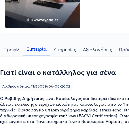
8 Φωτογραφίες
Εμπειρία
Προφίλ
Υπηρεσίες
Αξιολογήσεις
Πρόσ
Γιατί είναι ο κατάλληλος για σένα
Αριθμός αδείας: Γ1/36089/06-08-2002
O
Ροβίθης Δημήτριος
είναι Καρδιολόγος και διατηρεί ιδιωτικό 
άδειας εκτέλεσης υπερήχων ειδικότητας καρδιολογίας από το Υπου
τεχνικές: διοισοφάγειο υπερηχογράφημα καρδιάς, stress echo, st
διαθωρακική υπερηχογραφία ενηλίκων (EACVI Certification). Ο γι
έχει εργαστεί στο Πανεπιστημιακό Γενικό Νοσοκομείο Λάρισας, σ
Νοσοκομείο Θεσσαλονίκης "Παπαγεωργίου", καθώς και στο Διαγνω