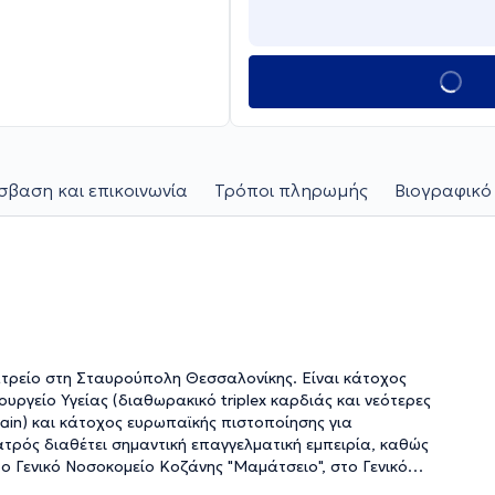
βαση και επικοινωνία
Τρόποι πληρωμής
Βιογραφικό
ιατρείο στη Σταυρούπολη Θεσσαλονίκης. Είναι κάτοχος
ργείο Υγείας (διαθωρακικό triplex καρδιάς και νεότερες
rain) και κάτοχος ευρωπαϊκής πιστοποίησης για
ατρός διαθέτει σημαντική επαγγελματική εμπειρία, καθώς
το Γενικό Νοσοκομείο Κοζάνης "Μαμάτσειο", στο Γενικό
στικό Κέντρο "Ασκληπιός" Ευόσμου και στην Κλινική