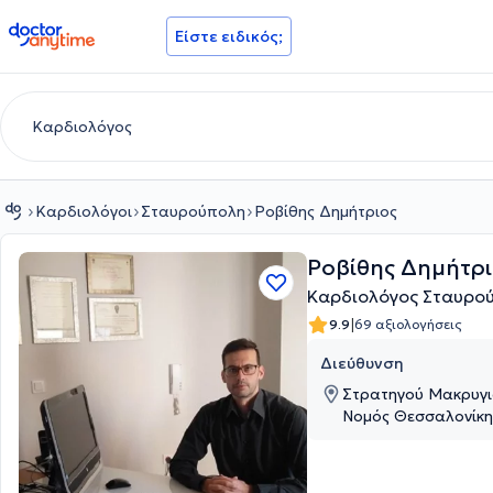
doctoranytime
Είστε ειδικός;
Καρδιολόγοι
Σταυρούπολη
Ροβίθης Δημήτριος
Ροβίθης Δημήτρι
Καρδιολόγος Σταυρο
|
9.9
69 αξιολογήσεις
Διεύθυνση
Στρατηγού Μακρυγι
Νομός Θεσσαλονίκη