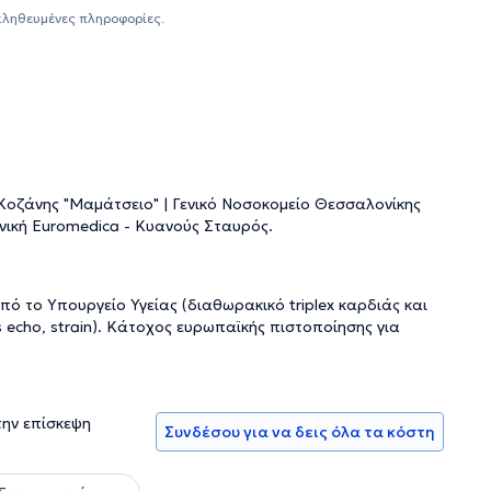
ρει πλήθος υπηρεσιών, εξατομικευμένες για τις ανάγκες
αληθευμένες πληροφορίες.
 Κοζάνης "Μαμάτσειο" | Γενικό Νοσοκομείο Θεσσαλονίκης
νική Euromedica - Κυανούς Σταυρός.
ό το Υπουργείο Υγείας (διαθωρακικό triplex καρδιάς και
 echo, strain). Κάτοχος ευρωπαϊκής πιστοποίησης για
την επίσκεψη
Συνδέσου για να δεις όλα τα κόστη