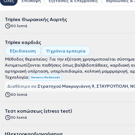
Όλες
Επίσκεψη
Εξετάσεις & Επεμβάσεις
Βεβαιώσεις &
Triplex Θωρακικής Αορτής
60 λεπτά
Triplex καρδιάς
Εξειδίκευση
11 χρόνια εμπειρία
Μέθοδος θεραπείας: Για την εξέταση χρησιμοποιείται σύστημ
Αντιμετωπίζονται παθήσεις όπως βαλβιδοπάθειες, καρδιακή α
αρτηριακή υπέρταση, υπερλιπιδαιμία, κολπική μαμρμαρυγή, αρρ
Τεχνολογία:
Siemens Redwoods
Διαθέσιμο σε:
Στρατηγού Μακρυγιάννη 9, ΣΤΑΥΡΟΥΠΟΛΗ, 
60 λεπτά
Τεστ κοπώσεως (stress test)
30 λεπτά
Ηλεκτροκαρδιογράφημα