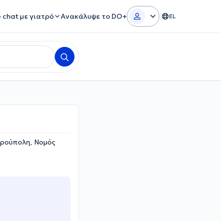
e chat με γιατρό
Ανακάλυψε το DO+
EL
υρούπολη, Νομός