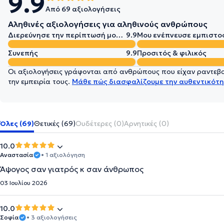
9.9
Από 69 αξιολογήσεις
Αληθινές αξιολογήσεις για αληθινούς ανθρώπους
Διερεύνησε την περίπτωσή μου σε βάθος
9.9
Μου ενέπνευσε εμπιστο
Συνεπής
9.9
Προσιτός & φιλικός
Οι αξιολογήσεις γράφονται από ανθρώπους που είχαν ραντεβού
την εμπειρία τους.
Μάθε πώς διασφαλίζουμε την αυθεντικότη
Όλες (69)
Θετικές (69)
Ουδέτερες (0)
Αρνητικές (0)
10.0
Αναστασία
• 1 αξιολόγηση
Άψογος σαν γιατρός κ σαν άνθρωπος
03 Ιουλίου 2026
10.0
Σοφία
• 3 αξιολογήσεις