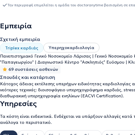
Euromedica - Κυανούς Σταυρός. Στο ιδιωτικό του ιατρείο προσφέ
Την περιγραφή επιμελείται η ομάδα του doctoranytime βασισμένη σε επ
εκάστοτε ασθενούς.
Εμπειρία
Σχετική εμπειρία
Υπερηχοκαρδιολογία
Triplex καρδιάς
Πανεπιστημιακό Γενικό Νοσοκομείο Λάρισας | Γενικό Νοσοκομείο
"Παπαγεωργίου" | Διαγνωστικό Κέντρο "Ασκληπιός" Ευόσμου | Κλι
69 συστάσεις ασθενών
Σπουδές και κατάρτιση
Κάτοχος άδειας εκτέλεσης υπερήχων ειδικότητας καρδιολογίας απ
νεότερες τεχνικές: διοισοφάγειο υπερηχογράφημα καρδιάς, stress
διαθωρακική υπερηχογραφία ενηλίκων (EACVI Certification).
Υπηρεσίες
Τα κόστη είναι ενδεικτικά. Ενδέχεται να υπάρξουν αλλαγές κατά 
ανάλογα το περιστατικό.