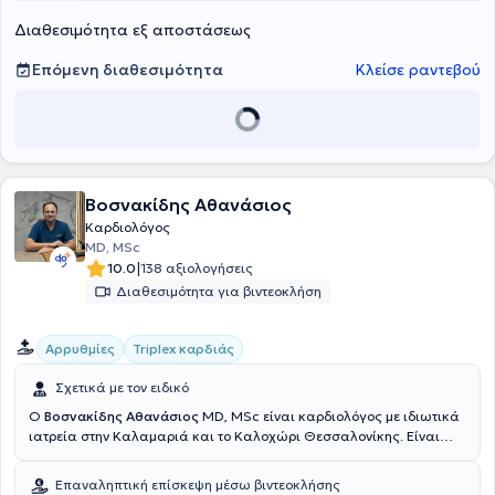
εργάστηκε για ένα έτος ως Ειδικός καρδιολόγος σε θέση επιμελητή
Διαθεσιμότητα εξ αποστάσεως
στο Γενικό Νοσοκομείο Γ. Παπανικολάου Θεσσαλονίκης. Στο ιατρείο
του παρέχει πλήθος υπηρεσιών, εξατομικευμένες στις ανάγκες
εκάστοτε ασθενούς.
Επόμενη διαθεσιμότητα
Κλείσε ραντεβού
Βοσνακίδης Αθανάσιος
Καρδιολόγος
MD, MSc
|
10.0
138 αξιολογήσεις
Διαθεσιμότητα για βιντεοκλήση
Αρρυθμίες
Triplex καρδιάς
Σχετικά με τον ειδικό
Ο
Βοσνακίδης Αθανάσιος
MD, MSc είναι καρδιολόγος με ιδιωτικά
ιατρεία στην Καλαμαριά και το Καλοχώρι Θεσσαλονίκης. Είναι
επίσης επί σειρά ετών συνεργάτης καρδιολογικής ομάδας της
κλινικής “Άγιος Λουκάς”. Είναι απόφοιτος του τμήματος Ιατρικής
Επαναληπτική επίσκεψη μέσω βιντεοκλήσης